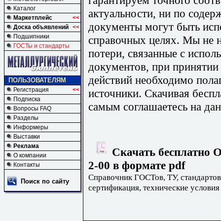
Каталог
актуальности, ни по содер
Маркетплейс
<<
документы могут быть исп
Доска объявлений
<<
Подшипники
справочных целях. Мы не н
ГОСТы и стандарты
потери, связанные с испо
документов, при принятии
действий необходимо пола
ПОЛЬЗОВАТЕЛЯМ
Регистрация
<<
источники. Скачивая бесп
Подписка
самым соглашаетесь на дан
Вопросы FAQ
Разделы
Информеры
Выставки
Реклама
Скачать бесплатно О
О компании
2-00 в формате pdf
Контакты
Справочник ГОСТов, ТУ, стандартов
Поиск по сайту
сертификация, технические условия