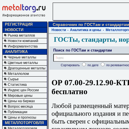
РЕГИСТРАЦИЯ
Справочник по ГОСТам и стандартам
НОВОСТИ
Новости
Аналитика и цены
Металлоторг
Рынка металлов
ГОСТы, стандарты, но
Новости компаний
Информагентства
Поиск по ГОСТам и стандартам
АНАЛИТИКА
Черные металлы
Цветные металлы
Сортировать
по дате
по релевантнос
Драгоценные металлы
Металлолом
Сырье
ОР 07.00-29.12.90-КТ
Статистика
бесплатно
Индекс цен России
Мировые цены
Цены на биржах
Любой размещенный матери
Вопрос месяца
официального издания и п
Публикации
Цены и прогнозы
быть сверен с официальны
МЕТАЛЛОТОРГОВЛЯ
гарантируем точного соотв
Металлоторговля