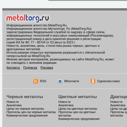
Информационное агентство MetalTorg.Ru
.
Информационное агентство Металлторг. Ру (MetalTorg.Ru)
зарегистрировано Федеральной службой по надзору в сфере связи,
информационных технологий и массовых коммуникаций (Роскомнадзор),
регистрационный номер и дата принятия решения о регистрации:
серия ИА № ФС 77 - 85704 от 03 августа 2023 г.
Новости, аналитика, цены, статистика рынка черных, цветных и
драгоценных металлов.
Использование открытых материалов разрешается с обязательной
гиперссылкой на MetalTorg.Ru
Мнение авторов материалов, размещаемых на сайте MetalTorg.Ru, может
не совпадать с мнением редакции.
Контакты
Подписка
Реклама
RSS
ВКонтакте
Одноклассники
Черные металлы
Цветные металлы
Драгоц
Новости
Новости
Новости
Аналитика
Аналитика
Аналитика
Цены на черные металлы
Цены на цветные металлы
Цены на д
Прогнозы цен на черные металлы
Прогнозы цен на цветные
Прогнозы ц
Коммерческие предложения
металлы
металлы
Коммерческие предложения