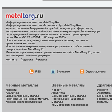
Информационное агентство MetalTorg.Ru
.
Информационное агентство Металлторг. Ру (MetalTorg.Ru)
зарегистрировано Федеральной службой по надзору в сфере связи,
информационных технологий и массовых коммуникаций (Роскомнадзор),
регистрационный номер и дата принятия решения о регистрации:
серия ИА № ФС 77 - 85704 от 03 августа 2023 г.
Новости, аналитика, цены, статистика рынка черных, цветных и
драгоценных металлов.
Использование открытых материалов разрешается с обязательной
гиперссылкой на MetalTorg.Ru
Мнение авторов материалов, размещаемых на сайте MetalTorg.Ru, может
не совпадать с мнением редакции.
Контакты
Подписка
Реклама
RSS
ВКонтакте
Одноклассники
Черные металлы
Цветные металлы
Драгоц
Новости
Новости
Новости
Аналитика
Аналитика
Аналитика
Цены на черные металлы
Цены на цветные металлы
Цены на д
Прогнозы цен на черные металлы
Прогнозы цен на цветные
Прогнозы ц
Коммерческие предложения
металлы
металлы
Коммерческие предложения