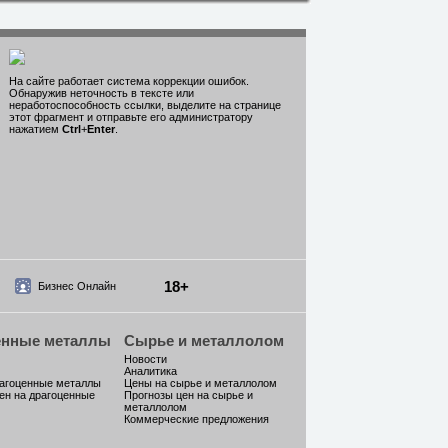
На сайте работает система коррекции ошибок.
Обнаружив неточность в тексте или
неработоспособность ссылки, выделите на странице
этот фрагмент и отправьте его администратору
нажатием
Ctrl
+
Enter
.
18+
Бизнес Онлайн
енные металлы
Сырье и металлолом
Новости
Аналитика
рагоценные металлы
Цены на сырье и металлолом
ен на драгоценные
Прогнозы цен на сырье и
металлолом
Коммерческие предложения