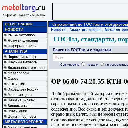
РЕГИСТРАЦИЯ
Справочник по ГОСТам и стандартам
НОВОСТИ
Новости
Аналитика и цены
Металлоторг
Рынка металлов
ГОСТы, стандарты, но
Новости компаний
Информагентства
Поиск по ГОСТам и стандартам
АНАЛИТИКА
Черные металлы
Цветные металлы
Сортировать
по дате
по релевантнос
Драгоценные металлы
Металлолом
Сырье
ОР 06.00-74.20.55-КТН-0
Статистика
Индекс цен России
Любой размещенный материал не имеет
Мировые цены
использованием должен быть сверен 
Цены на биржах
гарантируем точного соответствия ори
Вопрос месяца
содержанию. Все скачанные документы
Публикации
справочных целях. Мы не несем ответс
Цены и прогнозы
использованием размещенных докумен
МЕТАЛЛОТОРГОВЛЯ
действий необходимо полагаться на о
Металлоторговля