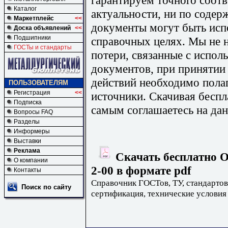
Каталог
актуальности, ни по содер
Маркетплейс
<<
документы могут быть исп
Доска объявлений
<<
Подшипники
справочных целях. Мы не н
ГОСТы и стандарты
потери, связанные с испо
документов, при принятии
действий необходимо пола
ПОЛЬЗОВАТЕЛЯМ
Регистрация
<<
источники. Скачивая бесп
Подписка
самым соглашаетесь на дан
Вопросы FAQ
Разделы
Информеры
Выставки
Реклама
Скачать бесплатно О
О компании
2-00 в формате pdf
Контакты
Справочник ГОСТов, ТУ, стандартов
Поиск по сайту
сертификация, технические условия