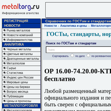
РЕГИСТРАЦИЯ
Справочник по ГОСТам и стандартам
НОВОСТИ
Новости
Аналитика и цены
Металлоторг
Рынка металлов
ГОСТы, стандарты, но
Новости компаний
Информагентства
Поиск по ГОСТам и стандартам
АНАЛИТИКА
Черные металлы
Цветные металлы
Сортировать
по дате
по релевантнос
Драгоценные металлы
Металлолом
Сырье
ОР 16.00-74.20.00-КТ
Статистика
бесплатно
Индекс цен России
Мировые цены
Цены на биржах
Любой размещенный матери
Вопрос месяца
официального издания и п
Публикации
Цены и прогнозы
быть сверен с официальны
МЕТАЛЛОТОРГОВЛЯ
гарантируем точного соотв
Металлоторговля