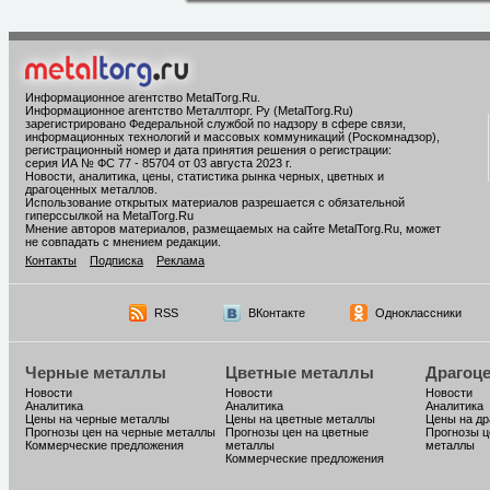
Информационное агентство MetalTorg.Ru
.
Информационное агентство Металлторг. Ру (MetalTorg.Ru)
зарегистрировано Федеральной службой по надзору в сфере связи,
информационных технологий и массовых коммуникаций (Роскомнадзор),
регистрационный номер и дата принятия решения о регистрации:
серия ИА № ФС 77 - 85704 от 03 августа 2023 г.
Новости, аналитика, цены, статистика рынка черных, цветных и
драгоценных металлов.
Использование открытых материалов разрешается с обязательной
гиперссылкой на MetalTorg.Ru
Мнение авторов материалов, размещаемых на сайте MetalTorg.Ru, может
не совпадать с мнением редакции.
Контакты
Подписка
Реклама
RSS
ВКонтакте
Одноклассники
Черные металлы
Цветные металлы
Драгоц
Новости
Новости
Новости
Аналитика
Аналитика
Аналитика
Цены на черные металлы
Цены на цветные металлы
Цены на д
Прогнозы цен на черные металлы
Прогнозы цен на цветные
Прогнозы ц
Коммерческие предложения
металлы
металлы
Коммерческие предложения