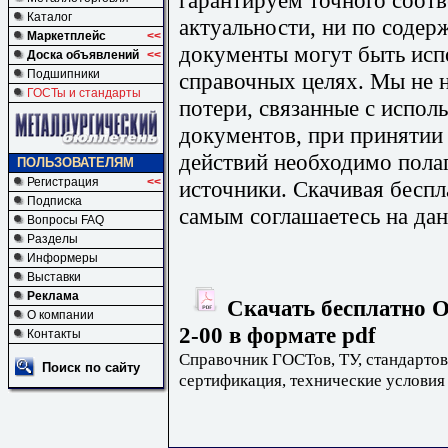
Каталог
актуальности, ни по содер
Маркетплейс
<<
документы могут быть исп
Доска объявлений
<<
Подшипники
справочных целях. Мы не н
ГОСТы и стандарты
потери, связанные с испо
документов, при принятии
действий необходимо пола
ПОЛЬЗОВАТЕЛЯМ
Регистрация
<<
источники. Скачивая бесп
Подписка
самым соглашаетесь на дан
Вопросы FAQ
Разделы
Информеры
Выставки
Реклама
Скачать бесплатно О
О компании
2-00 в формате pdf
Контакты
Справочник ГОСТов, ТУ, стандартов
Поиск по сайту
сертификация, технические условия