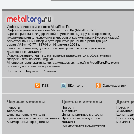
Информационное агентство MetalTorg.Ru
.
Информационное агентство Металлторг. Ру (MetalTorg.Ru)
зарегистрировано Федеральной службой по надзору в сфере связи,
информационных технологий и массовых коммуникаций (Роскомнадзор),
регистрационный номер и дата принятия решения о регистрации:
серия ИА № ФС 77 - 85704 от 03 августа 2023 г.
Новости, аналитика, цены, статистика рынка черных, цветных и
драгоценных металлов.
Использование открытых материалов разрешается с обязательной
гиперссылкой на MetalTorg.Ru
Мнение авторов материалов, размещаемых на сайте MetalTorg.Ru, может
не совпадать с мнением редакции.
Контакты
Подписка
Реклама
RSS
ВКонтакте
Одноклассники
Черные металлы
Цветные металлы
Драгоц
Новости
Новости
Новости
Аналитика
Аналитика
Аналитика
Цены на черные металлы
Цены на цветные металлы
Цены на д
Прогнозы цен на черные металлы
Прогнозы цен на цветные
Прогнозы ц
Коммерческие предложения
металлы
металлы
Коммерческие предложения