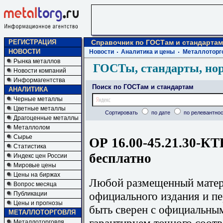
РЕГИСТРАЦИЯ
Справочник по ГОСТам и стандартам
НОВОСТИ
Новости
Аналитика и цены
Металлоторг
Рынка металлов
ГОСТы, стандарты, но
Новости компаний
Информагентства
Поиск по ГОСТам и стандартам
АНАЛИТИКА
Черные металлы
Цветные металлы
Сортировать
по дате
по релевантнос
Драгоценные металлы
Металлолом
Сырье
ОР 16.00-45.21.30-КТ
Статистика
бесплатно
Индекс цен России
Мировые цены
Цены на биржах
Любой размещенный матери
Вопрос месяца
официального издания и п
Публикации
Цены и прогнозы
быть сверен с официальны
МЕТАЛЛОТОРГОВЛЯ
гарантируем точного соотв
Металлоторговля