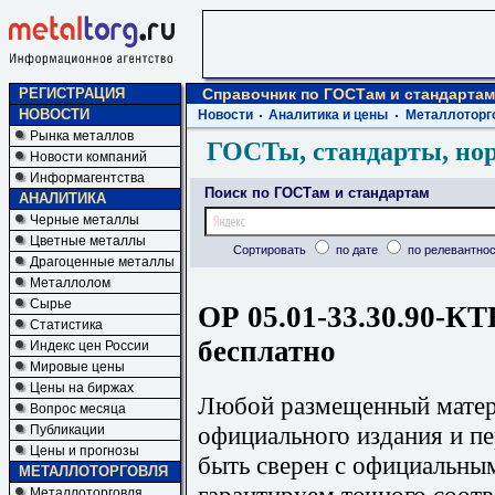
РЕГИСТРАЦИЯ
Справочник по ГОСТам и стандартам
НОВОСТИ
Новости
Аналитика и цены
Металлоторг
Рынка металлов
ГОСТы, стандарты, но
Новости компаний
Информагентства
Поиск по ГОСТам и стандартам
АНАЛИТИКА
Черные металлы
Цветные металлы
Сортировать
по дате
по релевантнос
Драгоценные металлы
Металлолом
Сырье
ОР 05.01-33.30.90-КТ
Статистика
бесплатно
Индекс цен России
Мировые цены
Цены на биржах
Любой размещенный матери
Вопрос месяца
официального издания и п
Публикации
Цены и прогнозы
быть сверен с официальны
МЕТАЛЛОТОРГОВЛЯ
гарантируем точного соотв
Металлоторговля