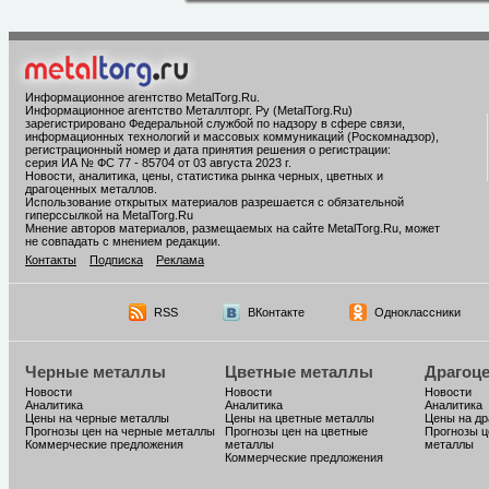
Информационное агентство MetalTorg.Ru
.
Информационное агентство Металлторг. Ру (MetalTorg.Ru)
зарегистрировано Федеральной службой по надзору в сфере связи,
информационных технологий и массовых коммуникаций (Роскомнадзор),
регистрационный номер и дата принятия решения о регистрации:
серия ИА № ФС 77 - 85704 от 03 августа 2023 г.
Новости, аналитика, цены, статистика рынка черных, цветных и
драгоценных металлов.
Использование открытых материалов разрешается с обязательной
гиперссылкой на MetalTorg.Ru
Мнение авторов материалов, размещаемых на сайте MetalTorg.Ru, может
не совпадать с мнением редакции.
Контакты
Подписка
Реклама
RSS
ВКонтакте
Одноклассники
Черные металлы
Цветные металлы
Драгоц
Новости
Новости
Новости
Аналитика
Аналитика
Аналитика
Цены на черные металлы
Цены на цветные металлы
Цены на д
Прогнозы цен на черные металлы
Прогнозы цен на цветные
Прогнозы ц
Коммерческие предложения
металлы
металлы
Коммерческие предложения