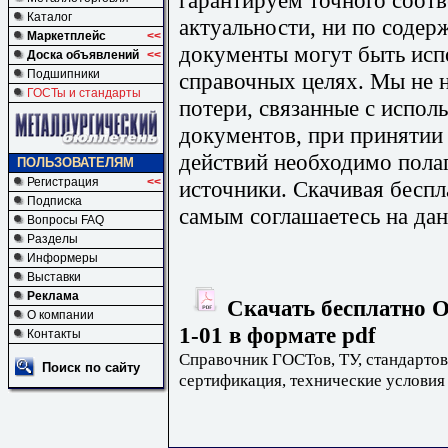
Каталог
актуальности, ни по содер
Маркетплейс
<<
документы могут быть исп
Доска объявлений
<<
Подшипники
справочных целях. Мы не н
ГОСТы и стандарты
потери, связанные с испо
документов, при принятии
действий необходимо пола
ПОЛЬЗОВАТЕЛЯМ
Регистрация
<<
источники. Скачивая бесп
Подписка
самым соглашаетесь на дан
Вопросы FAQ
Разделы
Информеры
Выставки
Реклама
Скачать бесплатно О
О компании
1-01 в формате pdf
Контакты
Справочник ГОСТов, ТУ, стандартов
Поиск по сайту
сертификация, технические условия