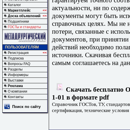
Каталог
актуальности, ни по содер
Маркетплейс
<<
документы могут быть исп
Доска объявлений
<<
Подшипники
справочных целях. Мы не н
ГОСТы и стандарты
потери, связанные с испо
документов, при принятии
действий необходимо пола
ПОЛЬЗОВАТЕЛЯМ
Регистрация
<<
источники. Скачивая бесп
Подписка
самым соглашаетесь на дан
Вопросы FAQ
Разделы
Информеры
Выставки
Реклама
Скачать бесплатно О
О компании
1-01 в формате pdf
Контакты
Справочник ГОСТов, ТУ, стандартов
Поиск по сайту
сертификация, технические условия