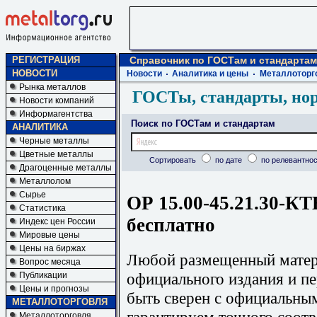
РЕГИСТРАЦИЯ
Справочник по ГОСТам и стандартам
НОВОСТИ
Новости
Аналитика и цены
Металлоторг
Рынка металлов
ГОСТы, стандарты, но
Новости компаний
Информагентства
Поиск по ГОСТам и стандартам
АНАЛИТИКА
Черные металлы
Цветные металлы
Сортировать
по дате
по релевантнос
Драгоценные металлы
Металлолом
Сырье
ОР 15.00-45.21.30-КТ
Статистика
бесплатно
Индекс цен России
Мировые цены
Цены на биржах
Любой размещенный матери
Вопрос месяца
официального издания и п
Публикации
Цены и прогнозы
быть сверен с официальны
МЕТАЛЛОТОРГОВЛЯ
гарантируем точного соотв
Металлоторговля