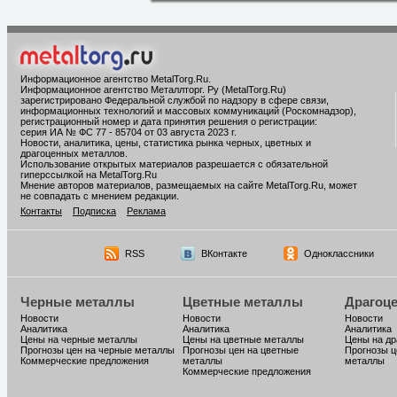
Информационное агентство MetalTorg.Ru
.
Информационное агентство Металлторг. Ру (MetalTorg.Ru)
зарегистрировано Федеральной службой по надзору в сфере связи,
информационных технологий и массовых коммуникаций (Роскомнадзор),
регистрационный номер и дата принятия решения о регистрации:
серия ИА № ФС 77 - 85704 от 03 августа 2023 г.
Новости, аналитика, цены, статистика рынка черных, цветных и
драгоценных металлов.
Использование открытых материалов разрешается с обязательной
гиперссылкой на MetalTorg.Ru
Мнение авторов материалов, размещаемых на сайте MetalTorg.Ru, может
не совпадать с мнением редакции.
Контакты
Подписка
Реклама
RSS
ВКонтакте
Одноклассники
Черные металлы
Цветные металлы
Драгоц
Новости
Новости
Новости
Аналитика
Аналитика
Аналитика
Цены на черные металлы
Цены на цветные металлы
Цены на д
Прогнозы цен на черные металлы
Прогнозы цен на цветные
Прогнозы ц
Коммерческие предложения
металлы
металлы
Коммерческие предложения