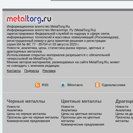
Информационное агентство MetalTorg.Ru
.
Информационное агентство Металлторг. Ру (MetalTorg.Ru)
зарегистрировано Федеральной службой по надзору в сфере связи,
информационных технологий и массовых коммуникаций (Роскомнадзор),
регистрационный номер и дата принятия решения о регистрации:
серия ИА № ФС 77 - 85704 от 03 августа 2023 г.
Новости, аналитика, цены, статистика рынка черных, цветных и
драгоценных металлов.
Использование открытых материалов разрешается с обязательной
гиперссылкой на MetalTorg.Ru
Мнение авторов материалов, размещаемых на сайте MetalTorg.Ru, может
не совпадать с мнением редакции.
Контакты
Подписка
Реклама
RSS
ВКонтакте
Одноклассники
Черные металлы
Цветные металлы
Драгоц
Новости
Новости
Новости
Аналитика
Аналитика
Аналитика
Цены на черные металлы
Цены на цветные металлы
Цены на д
Прогнозы цен на черные металлы
Прогнозы цен на цветные
Прогнозы ц
Коммерческие предложения
металлы
металлы
Коммерческие предложения