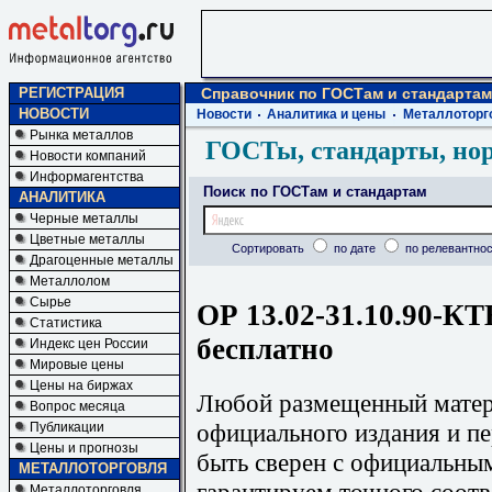
РЕГИСТРАЦИЯ
Справочник по ГОСТам и стандартам
НОВОСТИ
Новости
Аналитика и цены
Металлоторг
Рынка металлов
ГОСТы, стандарты, но
Новости компаний
Информагентства
Поиск по ГОСТам и стандартам
АНАЛИТИКА
Черные металлы
Цветные металлы
Сортировать
по дате
по релевантнос
Драгоценные металлы
Металлолом
Сырье
ОР 13.02-31.10.90-КТ
Статистика
бесплатно
Индекс цен России
Мировые цены
Цены на биржах
Любой размещенный матери
Вопрос месяца
официального издания и п
Публикации
Цены и прогнозы
быть сверен с официальны
МЕТАЛЛОТОРГОВЛЯ
гарантируем точного соотв
Металлоторговля