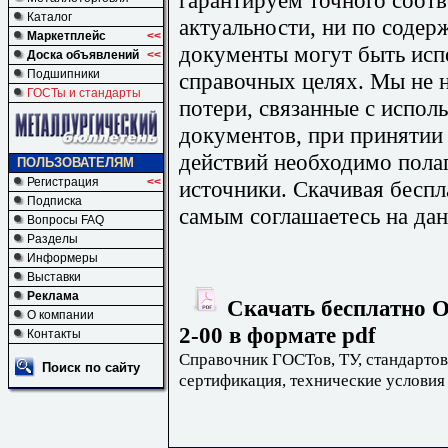
Каталог
актуальности, ни по содер
Маркетплейс
<<
документы могут быть исп
Доска объявлений
<<
Подшипники
справочных целях. Мы не н
ГОСТы и стандарты
потери, связанные с испо
документов, при принятии
действий необходимо пола
ПОЛЬЗОВАТЕЛЯМ
Регистрация
<<
источники. Скачивая бесп
Подписка
самым соглашаетесь на дан
Вопросы FAQ
Разделы
Информеры
Выставки
Реклама
Скачать бесплатно О
О компании
2-00 в формате pdf
Контакты
Справочник ГОСТов, ТУ, стандартов
Поиск по сайту
сертификация, технические условия