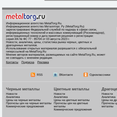
Информационное агентство MetalTorg.Ru
.
Информационное агентство Металлторг. Ру (MetalTorg.Ru)
зарегистрировано Федеральной службой по надзору в сфере связи,
информационных технологий и массовых коммуникаций (Роскомнадзор),
регистрационный номер и дата принятия решения о регистрации:
серия ИА № ФС 77 - 85704 от 03 августа 2023 г.
Новости, аналитика, цены, статистика рынка черных, цветных и
драгоценных металлов.
Использование открытых материалов разрешается с обязательной
гиперссылкой на MetalTorg.Ru
Мнение авторов материалов, размещаемых на сайте MetalTorg.Ru, может
не совпадать с мнением редакции.
Контакты
Подписка
Реклама
RSS
ВКонтакте
Одноклассники
Черные металлы
Цветные металлы
Драгоц
Новости
Новости
Новости
Аналитика
Аналитика
Аналитика
Цены на черные металлы
Цены на цветные металлы
Цены на д
Прогнозы цен на черные металлы
Прогнозы цен на цветные
Прогнозы ц
Коммерческие предложения
металлы
металлы
Коммерческие предложения