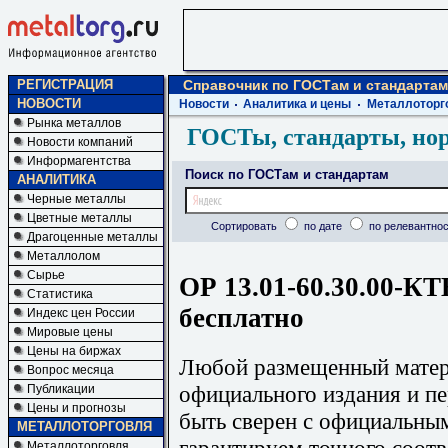
РЕГИСТРАЦИЯ
Справочник по ГОСТам и стандартам
НОВОСТИ
Новости
Аналитика и цены
Металлоторг
Рынка металлов
ГОСТы, стандарты, но
Новости компаний
Информагентства
Поиск по ГОСТам и стандартам
АНАЛИТИКА
Черные металлы
Цветные металлы
Сортировать
по дате
по релевантнос
Драгоценные металлы
Металлолом
Сырье
ОР 13.01-60.30.00-КТ
Статистика
бесплатно
Индекс цен России
Мировые цены
Цены на биржах
Любой размещенный матери
Вопрос месяца
официального издания и п
Публикации
Цены и прогнозы
быть сверен с официальны
МЕТАЛЛОТОРГОВЛЯ
гарантируем точного соотв
Металлоторговля