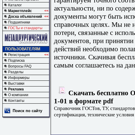
Каталог
актуальности, ни по содер
Маркетплейс
<<
документы могут быть исп
Доска объявлений
<<
Подшипники
справочных целях. Мы не н
ГОСТы и стандарты
потери, связанные с испо
документов, при принятии
действий необходимо пола
ПОЛЬЗОВАТЕЛЯМ
Регистрация
<<
источники. Скачивая бесп
Подписка
самым соглашаетесь на дан
Вопросы FAQ
Разделы
Информеры
Выставки
Реклама
Скачать бесплатно О
О компании
1-01 в формате pdf
Контакты
Справочник ГОСТов, ТУ, стандартов
Поиск по сайту
сертификация, технические условия