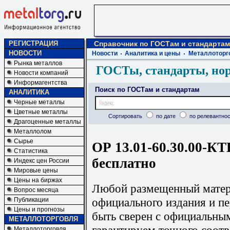
РЕГИСТРАЦИЯ
Справочник по ГОСТам и стандартам
НОВОСТИ
Новости
Аналитика и цены
Металлоторг
Рынка металлов
ГОСТы, стандарты, но
Новости компаний
Информагентства
Поиск по ГОСТам и стандартам
АНАЛИТИКА
Черные металлы
Цветные металлы
Сортировать
по дате
по релевантнос
Драгоценные металлы
Металлолом
Сырье
ОР 13.01-60.30.00-КТ
Статистика
бесплатно
Индекс цен России
Мировые цены
Цены на биржах
Любой размещенный матери
Вопрос месяца
официального издания и п
Публикации
Цены и прогнозы
быть сверен с официальны
МЕТАЛЛОТОРГОВЛЯ
гарантируем точного соотв
Металлоторговля