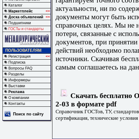
Каталог
актуальности, ни по содер
Маркетплейс
<<
документы могут быть исп
Доска объявлений
<<
Подшипники
справочных целях. Мы не н
ГОСТы и стандарты
потери, связанные с испо
документов, при принятии
действий необходимо пола
ПОЛЬЗОВАТЕЛЯМ
Регистрация
<<
источники. Скачивая бесп
Подписка
самым соглашаетесь на дан
Вопросы FAQ
Разделы
Информеры
Выставки
Реклама
Скачать бесплатно О
О компании
2-03 в формате pdf
Контакты
Справочник ГОСТов, ТУ, стандартов
Поиск по сайту
сертификация, технические условия