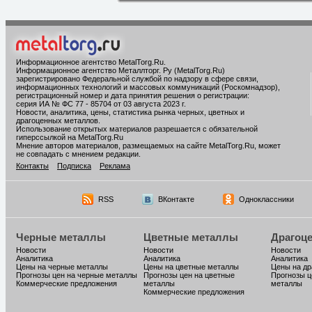
Информационное агентство MetalTorg.Ru
.
Информационное агентство Металлторг. Ру (MetalTorg.Ru)
зарегистрировано Федеральной службой по надзору в сфере связи,
информационных технологий и массовых коммуникаций (Роскомнадзор),
регистрационный номер и дата принятия решения о регистрации:
серия ИА № ФС 77 - 85704 от 03 августа 2023 г.
Новости, аналитика, цены, статистика рынка черных, цветных и
драгоценных металлов.
Использование открытых материалов разрешается с обязательной
гиперссылкой на MetalTorg.Ru
Мнение авторов материалов, размещаемых на сайте MetalTorg.Ru, может
не совпадать с мнением редакции.
Контакты
Подписка
Реклама
RSS
ВКонтакте
Одноклассники
Черные металлы
Цветные металлы
Драгоц
Новости
Новости
Новости
Аналитика
Аналитика
Аналитика
Цены на черные металлы
Цены на цветные металлы
Цены на д
Прогнозы цен на черные металлы
Прогнозы цен на цветные
Прогнозы ц
Коммерческие предложения
металлы
металлы
Коммерческие предложения