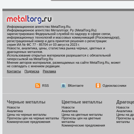
Информационное агентство MetalTorg.Ru
.
Информационное агентство Металлторг. Ру (MetalTorg.Ru)
зарегистрировано Федеральной службой по надзору в сфере связи,
информационных технологий и массовых коммуникаций (Роскомнадзор),
регистрационный номер и дата принятия решения о регистрации:
серия ИА № ФС 77 - 85704 от 03 августа 2023 г.
Новости, аналитика, цены, статистика рынка черных, цветных и
драгоценных металлов.
Использование открытых материалов разрешается с обязательной
гиперссылкой на MetalTorg.Ru
Мнение авторов материалов, размещаемых на сайте MetalTorg.Ru, может
не совпадать с мнением редакции.
Контакты
Подписка
Реклама
RSS
ВКонтакте
Одноклассники
Черные металлы
Цветные металлы
Драгоц
Новости
Новости
Новости
Аналитика
Аналитика
Аналитика
Цены на черные металлы
Цены на цветные металлы
Цены на д
Прогнозы цен на черные металлы
Прогнозы цен на цветные
Прогнозы ц
Коммерческие предложения
металлы
металлы
Коммерческие предложения