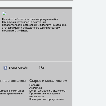
На сайте работает система коррекции ошибок.
Обнаружив неточность в тексте или
неработоспособность ссылки, выделите на странице
этот фрагмент и отправьте его администратору
нажатием
Ctrl
+
Enter
.
18+
Бизнес Онлайн
енные металлы
Сырье и металлолом
Новости
Аналитика
рагоценные металлы
Цены на сырье и металлолом
ен на драгоценные
Прогнозы цен на сырье и
металлолом
Коммерческие предложения