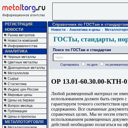
РЕГИСТРАЦИЯ
Справочник по ГОСТам и стандартам
НОВОСТИ
Новости
Аналитика и цены
Металлоторг
Рынка металлов
ГОСТы, стандарты, но
Новости компаний
Информагентства
Поиск по ГОСТам и стандартам
АНАЛИТИКА
Черные металлы
Цветные металлы
Сортировать
по дате
по релевантнос
Драгоценные металлы
Металлолом
Сырье
ОР 13.01-60.30.00-КТН-0
Статистика
Индекс цен России
Любой размещенный материал не имеет
Мировые цены
использованием должен быть сверен 
Цены на биржах
гарантируем точного соответствия ори
Вопрос месяца
содержанию. Все скачанные документы
Публикации
справочных целях. Мы не несем ответс
Цены и прогнозы
использованием размещенных докумен
МЕТАЛЛОТОРГОВЛЯ
действий необходимо полагаться на о
Металлоторговля