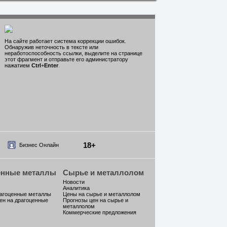
На сайте работает система коррекции ошибок.
Обнаружив неточность в тексте или
неработоспособность ссылки, выделите на странице
этот фрагмент и отправьте его администратору
нажатием
Ctrl
+
Enter
.
18+
Бизнес Онлайн
енные металлы
Сырье и металлолом
Новости
Аналитика
рагоценные металлы
Цены на сырье и металлолом
ен на драгоценные
Прогнозы цен на сырье и
металлолом
Коммерческие предложения