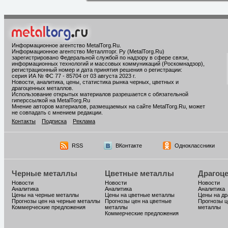
Информационное агентство MetalTorg.Ru
.
Информационное агентство Металлторг. Ру (MetalTorg.Ru)
зарегистрировано Федеральной службой по надзору в сфере связи,
информационных технологий и массовых коммуникаций (Роскомнадзор),
регистрационный номер и дата принятия решения о регистрации:
серия ИА № ФС 77 - 85704 от 03 августа 2023 г.
Новости, аналитика, цены, статистика рынка черных, цветных и
драгоценных металлов.
Использование открытых материалов разрешается с обязательной
гиперссылкой на MetalTorg.Ru
Мнение авторов материалов, размещаемых на сайте MetalTorg.Ru, может
не совпадать с мнением редакции.
Контакты
Подписка
Реклама
RSS
ВКонтакте
Одноклассники
Черные металлы
Цветные металлы
Драгоц
Новости
Новости
Новости
Аналитика
Аналитика
Аналитика
Цены на черные металлы
Цены на цветные металлы
Цены на д
Прогнозы цен на черные металлы
Прогнозы цен на цветные
Прогнозы ц
Коммерческие предложения
металлы
металлы
Коммерческие предложения