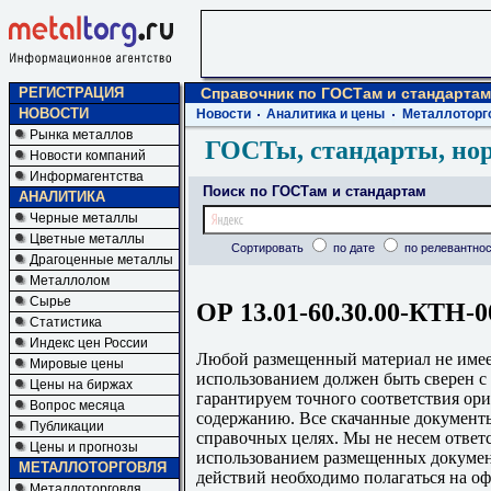
РЕГИСТРАЦИЯ
Справочник по ГОСТам и стандартам
НОВОСТИ
Новости
Аналитика и цены
Металлоторг
Рынка металлов
ГОСТы, стандарты, но
Новости компаний
Информагентства
Поиск по ГОСТам и стандартам
АНАЛИТИКА
Черные металлы
Цветные металлы
Сортировать
по дате
по релевантнос
Драгоценные металлы
Металлолом
Сырье
ОР 13.01-60.30.00-КТН-0
Статистика
Индекс цен России
Любой размещенный материал не имеет
Мировые цены
использованием должен быть сверен 
Цены на биржах
гарантируем точного соответствия ори
Вопрос месяца
содержанию. Все скачанные документы
Публикации
справочных целях. Мы не несем ответс
Цены и прогнозы
использованием размещенных докумен
МЕТАЛЛОТОРГОВЛЯ
действий необходимо полагаться на о
Металлоторговля