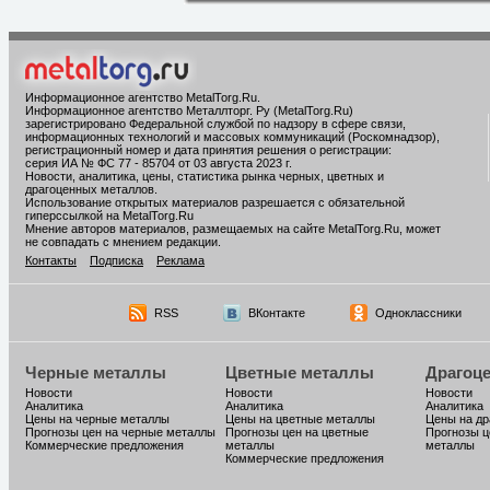
Информационное агентство MetalTorg.Ru
.
Информационное агентство Металлторг. Ру (MetalTorg.Ru)
зарегистрировано Федеральной службой по надзору в сфере связи,
информационных технологий и массовых коммуникаций (Роскомнадзор),
регистрационный номер и дата принятия решения о регистрации:
серия ИА № ФС 77 - 85704 от 03 августа 2023 г.
Новости, аналитика, цены, статистика рынка черных, цветных и
драгоценных металлов.
Использование открытых материалов разрешается с обязательной
гиперссылкой на MetalTorg.Ru
Мнение авторов материалов, размещаемых на сайте MetalTorg.Ru, может
не совпадать с мнением редакции.
Контакты
Подписка
Реклама
RSS
ВКонтакте
Одноклассники
Черные металлы
Цветные металлы
Драгоц
Новости
Новости
Новости
Аналитика
Аналитика
Аналитика
Цены на черные металлы
Цены на цветные металлы
Цены на д
Прогнозы цен на черные металлы
Прогнозы цен на цветные
Прогнозы ц
Коммерческие предложения
металлы
металлы
Коммерческие предложения