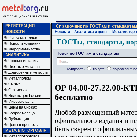
РЕГИСТРАЦИЯ
Справочник по ГОСТам и стандартам
НОВОСТИ
Новости
Аналитика и цены
Металлоторг
Рынка металлов
ГОСТы, стандарты, но
Новости компаний
Информагентства
Поиск по ГОСТам и стандартам
АНАЛИТИКА
Черные металлы
Цветные металлы
Сортировать
по дате
по релевантнос
Драгоценные металлы
Металлолом
Сырье
ОР 04.00-27.22.00-КТ
Статистика
бесплатно
Индекс цен России
Мировые цены
Цены на биржах
Любой размещенный матери
Вопрос месяца
официального издания и п
Публикации
Цены и прогнозы
быть сверен с официальны
МЕТАЛЛОТОРГОВЛЯ
гарантируем точного соотв
Металлоторговля