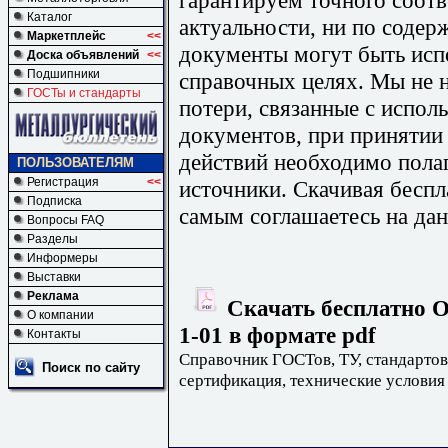
Каталог
актуальности, ни по содер
Маркетплейс
<<
документы могут быть исп
Доска объявлений
<<
Подшипники
справочных целях. Мы не н
ГОСТы и стандарты
потери, связанные с испо
документов, при принятии
действий необходимо пола
ПОЛЬЗОВАТЕЛЯМ
Регистрация
<<
источники. Скачивая бесп
Подписка
самым соглашаетесь на дан
Вопросы FAQ
Разделы
Информеры
Выставки
Реклама
Скачать бесплатно О
О компании
1-01 в формате pdf
Контакты
Справочник ГОСТов, ТУ, стандартов
Поиск по сайту
сертификация, технические условия