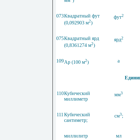
мм
)
073
Квадратный фут
2
фут
2
(0,092903 м
)
075
Квадратный ярд
2
ярд
2
(0,8361274 м
)
109
2
а
Ар (100 м
)
Едини
110
Кубический
3
мм
миллиметр
111
Кубический
3
c
м
;
сантиметр;
миллилитр
мл