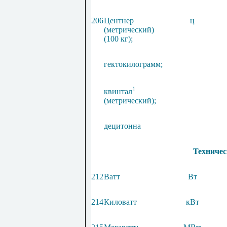
206
Центнер
ц
(метрический)
(100 кг);
гектокилограмм;
1
квинтал
(метрический);
децитонна
Техничес
212
Ватт
Вт
214
Киловатт
кВт