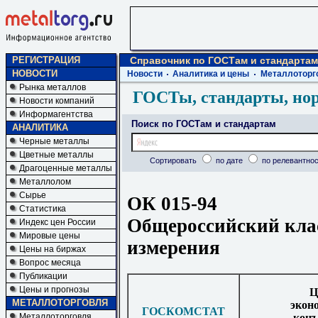
РЕГИСТРАЦИЯ
Справочник по ГОСТам и стандартам
НОВОСТИ
Новости
Аналитика и цены
Металлоторг
Рынка металлов
ГОСТы, стандарты, но
Новости компаний
Информагентства
Поиск по ГОСТам и стандартам
АНАЛИТИКА
Черные металлы
Цветные металлы
Сортировать
по дате
по релевантнос
Драгоценные металлы
Металлолом
Сырье
ОК 015-94
Статистика
Общероссийский кла
Индекс цен России
Мировые цены
измерения
Цены на биржах
Вопрос месяца
Публикации
Цены и прогнозы
Ц
МЕТАЛЛОТОРГОВЛЯ
экон
ГОСКОМСТАТ
кон
Металлоторговля