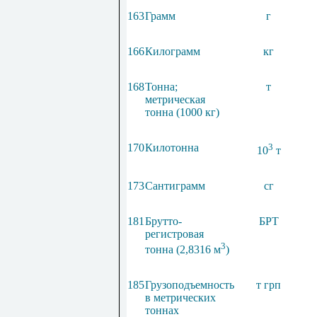
163
Грамм
г
166
Килограмм
кг
168
Тонна;
т
метрическая
тонна (1000 кг)
170
Килотонна
3
10
т
173
Сантиграмм
сг
181
Брутто-
БРТ
регистровая
3
тонна (2,8316 м
)
185
Грузоподъемность
т грп
в метрических
тоннах