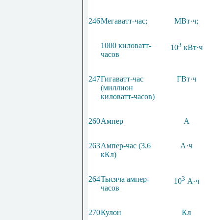
246
Мегаватт-час;
МВт
·
ч;
1000
киловатт-
3
10
кВт
·
ч
часов
247
Гигаватт-час
ГВт
·
ч
(миллион
киловатт-часов)
260
Ампер
А
263
Ампер-час (3,6
А·ч
кКл)
264
Тысяча ампер-
3
10
А
·
ч
часов
270
Кулон
Кл