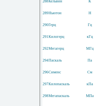
288
Кельвин
К
289
Ньютон
Н
290
Герц
Гц
291
Килогерц
кГц
292
Мегагерц
МГц
294
Паскаль
Па
296
Сименс
См
297
Килопаскаль
кПа
298
Мегапаскаль
МПа