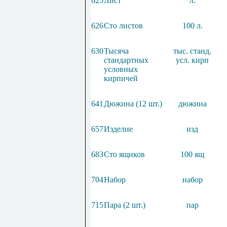
625
Лист
л.
626
Сто листов
100
л.
630
Тысяча
тыс. станд.
стандартных
усл. кирп
условных
кирпичей
641
Дюжина (12 шт.)
дюжина
657
Изделие
изд
683
Сто ящиков
100
ящ
704
Набор
набор
715
Пара (2 шт.)
пар