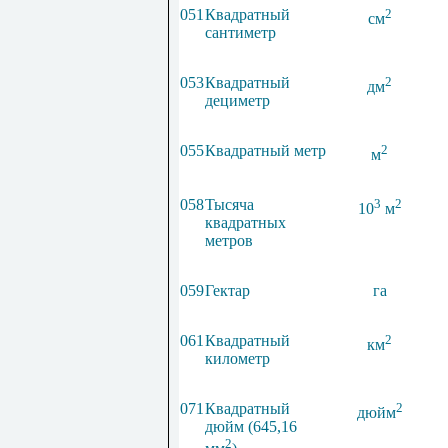
051
Квадратный
2
см
сантиметр
053
Квадратный
2
дм
дециметр
055
Квадратный метр
2
м
058
Тысяча
3
2
10
м
квадратных
метров
059
Гектар
га
061
Квадратный
2
км
километр
071
Квадратный
2
дюйм
дюйм (645,16
2