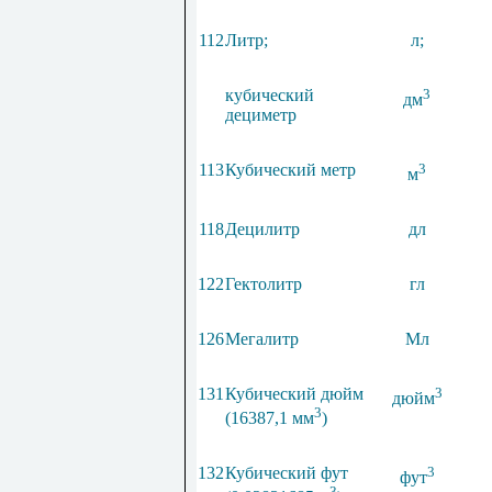
112
Литр;
л
;
кубический
3
дм
дециметр
113
Кубический метр
3
м
118
Децилитр
дл
122
Гектолитр
гл
126
Мегалитр
Мл
131
Кубический дюйм
3
дюйм
3
(16387,1 мм
)
132
Кубический фут
3
фут
3