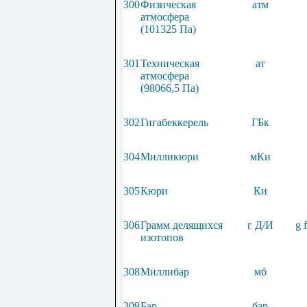
300
Физическая
атм
атмосфера
(101325 Па)
301
Техническая
ат
атмосфера
(98066,5 Па)
302
Гигабеккерель
ГБк
304
Милликюри
мКи
305
Кюри
Ки
306
Грамм делящихся
г Д/И
g f
изотопов
308
Миллибар
мб
309
Бар
бар