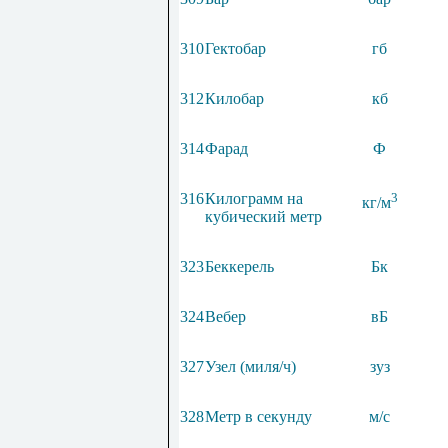
310
Гектобар
гб
312
Килобар
кб
314
Фарад
Ф
316
Килограмм на
3
кг/м
кубический метр
323
Беккерель
Бк
324
Вебер
вБ
327
Узел (миля/ч)
зуз
328
Метр в секунду
м/с