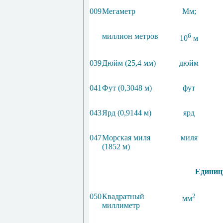
009
Мегаметр
Мм;
миллион метров
6
10
м
039
Дюйм (25,4 мм)
дюйм
041
Фут (0,3048 м)
фут
043
Ярд (0,9144 м)
ярд
047
Морская миля
миля
(1852 м)
Единиц
050
Квадратный
2
мм
миллиметр