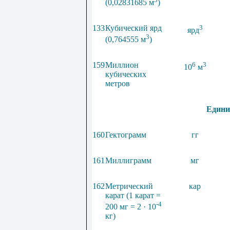
(0,02831685 м
)
133
Кубический ярд
3
ярд
3
(0,764555 м
)
159
Миллион
6
3
10
м
кубических
метров
Едини
160
Гектограмм
гг
161
Миллиграмм
мг
162
Метрический
кар
карат (1 карат =
-4
200 мг = 2 · 10
кг)