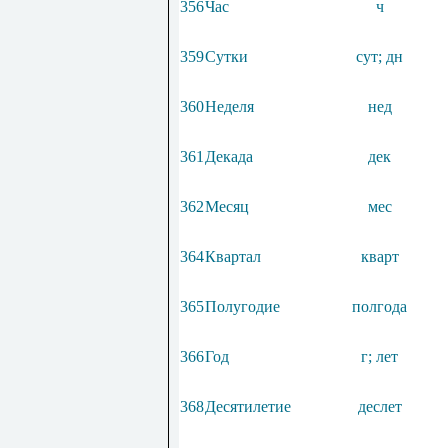
356
Час
ч
359
Сутки
сут; дн
360
Неделя
нед
361
Декада
дек
362
Месяц
мес
364
Квартал
кварт
365
Полугодие
полгода
366
Год
г; лет
368
Десятилетие
деслет