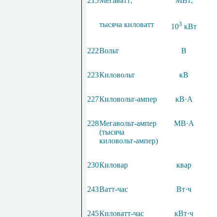
215
Мегаватт;
МВт;
тысяча киловатт
3
10
кВт
222
Вольт
В
223
Киловольт
кВ
227
Киловольт-ампер
кВ·А
228
Мегавольт-ампер
МВ
·
А
(тысяча
киловольт-ампер)
230
Киловар
квар
243
Ватт-час
Вт
·
ч
245
Киловатт-час
кВт
·
ч