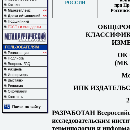
РОССИИ
при Пр
Каталог
Российск
Маркетплейс
<<
Доска объявлений
<<
Подшипники
ОБЩЕРО
ГОСТы и стандарты
КЛАССИФИК
ИЗМ
ПОЛЬЗОВАТЕЛЯМ
Регистрация
<<
ОК 
Подписка
(МК 
Вопросы FAQ
Разделы
Мо
Информеры
Выставки
ИПК ИЗДАТЕЛЬ
Реклама
О компании
Контакты
2
Поиск по сайту
РАЗРАБОТАН Всероссийс
исследовательским инст
терминологии и информа