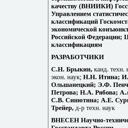
качеству (ВНИИКИ) Госс
Управлением статистичес
классификаций Госкомст
экономической конъюнкт
Российской Федерации; 
классификациям
РАЗРАБОТЧИКИ
С.Н. Брыкин,
канд. техн. 
экон. наук;
Н.Н. Итина; И.
Ольшанецкий; Э.Ф. Пенч
Петрова; Н.А. Рябова; А.
С.В. Синютина; А.Е. Сур
Трейер,
д-р техн. наук
ВНЕСЕН Научно-техниче
Госстандарта России