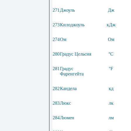
271
Джоуль
Дж
273
Килоджоуль
кДж
274
Ом
Ом
280
Градус Цельсия
°
С
281
Градус
°
F
Фаренгейта
282
Кандела
кд
283
Люкс
лк
284
Люмен
лм