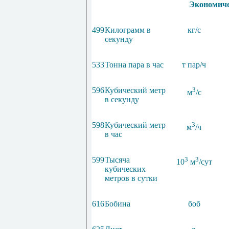
Экономиче
499
Килограмм в
кг/с
секунду
533
Тонна пара в час
т пар/ч
596
Кубический метр
3
м
/с
в секунду
598
Кубический метр
3
м
/ч
в час
599
Тысяча
3
3
10
м
/сут
кубических
метров в сутки
616
Бобина
боб