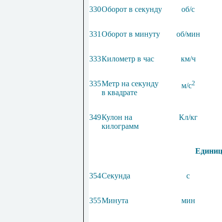
330
Оборот в секунду
об/с
331
Оборот в минуту
об/мин
333
Километр в час
км
/
ч
335
Метр на секунду
2
м/с
в квадрате
349
Кулон на
Кл/кг
килограмм
Единиц
354
Секунда
с
355
Минута
мин