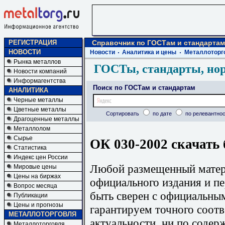
РЕГИСТРАЦИЯ
Справочник по ГОСТам и стандартам
НОВОСТИ
Новости
Аналитика и цены
Металлоторг
Рынка металлов
ГОСТы, стандарты, но
Новости компаний
Информагентства
Поиск по ГОСТам и стандартам
АНАЛИТИКА
Черные металлы
Цветные металлы
Сортировать
по дате
по релевантнос
Драгоценные металлы
Металлолом
Сырье
ОК 030-2002 скачать 
Статистика
Индекс цен России
Любой размещенный матери
Мировые цены
Цены на биржах
официального издания и п
Вопрос месяца
быть сверен с официальны
Публикации
Цены и прогнозы
гарантируем точного соотв
МЕТАЛЛОТОРГОВЛЯ
актуальности, ни по содер
Металлоторговля