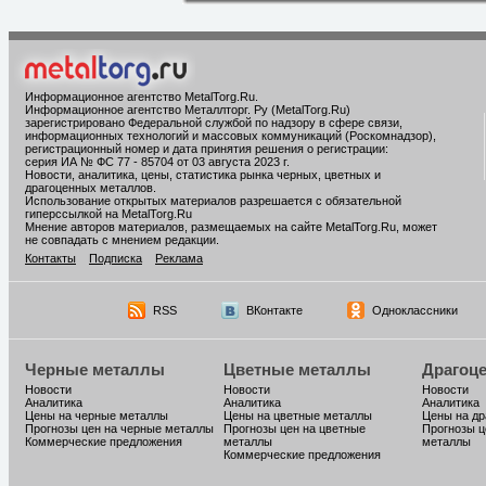
Информационное агентство MetalTorg.Ru
.
Информационное агентство Металлторг. Ру (MetalTorg.Ru)
зарегистрировано Федеральной службой по надзору в сфере связи,
информационных технологий и массовых коммуникаций (Роскомнадзор),
регистрационный номер и дата принятия решения о регистрации:
серия ИА № ФС 77 - 85704 от 03 августа 2023 г.
Новости, аналитика, цены, статистика рынка черных, цветных и
драгоценных металлов.
Использование открытых материалов разрешается с обязательной
гиперссылкой на MetalTorg.Ru
Мнение авторов материалов, размещаемых на сайте MetalTorg.Ru, может
не совпадать с мнением редакции.
Контакты
Подписка
Реклама
RSS
ВКонтакте
Одноклассники
Черные металлы
Цветные металлы
Драгоц
Новости
Новости
Новости
Аналитика
Аналитика
Аналитика
Цены на черные металлы
Цены на цветные металлы
Цены на д
Прогнозы цен на черные металлы
Прогнозы цен на цветные
Прогнозы ц
Коммерческие предложения
металлы
металлы
Коммерческие предложения