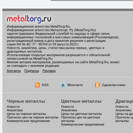
Информационное агентство MetalTorg.Ru
.
Информационное агентство Металлторг. Ру (MetalTorg.Ru)
зарегистрировано Федеральной службой по надзору в сфере связи,
информационных технологий и массовых коммуникаций (Роскомнадзор),
регистрационный номер и дата принятия решения о регистрации:
серия ИА № ФС 77 - 85704 от 03 августа 2023 г.
Новости, аналитика, цены, статистика рынка черных, цветных и
драгоценных металлов.
Использование открытых материалов разрешается с обязательной
гиперссылкой на MetalTorg.Ru
Мнение авторов материалов, размещаемых на сайте MetalTorg.Ru, может
не совпадать с мнением редакции.
Контакты
Подписка
Реклама
RSS
ВКонтакте
Одноклассники
Черные металлы
Цветные металлы
Драгоц
Новости
Новости
Новости
Аналитика
Аналитика
Аналитика
Цены на черные металлы
Цены на цветные металлы
Цены на д
Прогнозы цен на черные металлы
Прогнозы цен на цветные
Прогнозы ц
Коммерческие предложения
металлы
металлы
Коммерческие предложения