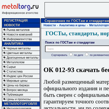
РЕГИСТРАЦИЯ
Справочник по ГОСТам и стандартам
НОВОСТИ
Новости
Аналитика и цены
Металлоторг
Рынка металлов
ГОСТы, стандарты, но
Новости компаний
Информагентства
Поиск по ГОСТам и стандартам
АНАЛИТИКА
Черные металлы
Цветные металлы
Сортировать
по дате
по релевантнос
Драгоценные металлы
Металлолом
Сырье
ОК 012-93 скачать бе
Статистика
Индекс цен России
Любой размещенный матери
Мировые цены
Цены на биржах
официального издания и п
Вопрос месяца
быть сверен с официальны
Публикации
Цены и прогнозы
гарантируем точного соотв
МЕТАЛЛОТОРГОВЛЯ
актуальности, ни по содер
Металлоторговля