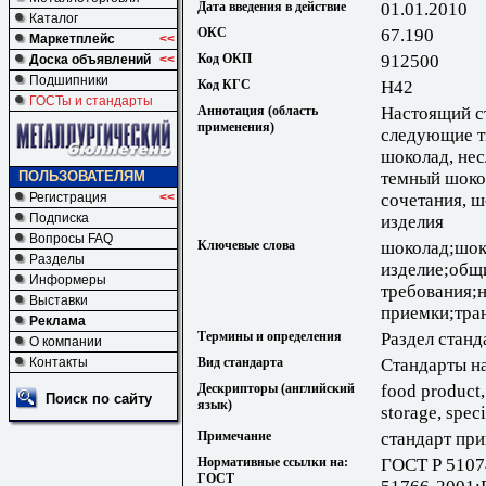
Дата введения в действие
01.01.2010
Каталог
ОКС
67.190
Маркетплейс
<<
Код ОКП
912500
Доска объявлений
<<
Подшипники
Код КГС
Н42
ГОСТы и стандарты
Аннотация (область
Настоящий с
применения)
следующие т
шоколад, нес
темный шокол
ПОЛЬЗОВАТЕЛЯМ
сочетания, ш
Регистрация
<<
Подписка
изделия
Вопросы FAQ
Ключевые слова
шоколад;шок
Разделы
изделие;общ
Информеры
требования;
Выставки
приемки;тра
Реклама
Термины и определения
Раздел станд
О компании
Вид стандарта
Стандарты н
Контакты
Дескрипторы (английский
food product,
Поиск по сайту
язык)
storage, speci
Примечание
стандарт при
Нормативные ссылки на:
ГОСТ Р 5107
ГОСТ