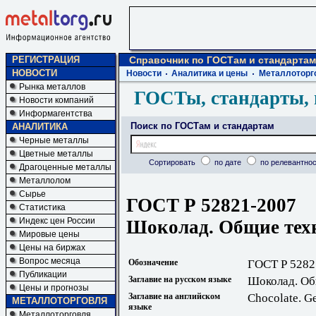
РЕГИСТРАЦИЯ
Справочник по ГОСТам и стандартам
НОВОСТИ
Новости
Аналитика и цены
Металлоторг
Рынка металлов
ГОСТы, стандарты, 
Новости компаний
Информагентства
Поиск по ГОСТам и стандартам
АНАЛИТИКА
Черные металлы
Цветные металлы
Сортировать
по дате
по релевантнос
Драгоценные металлы
Металлолом
Сырье
ГОСТ Р 52821-2007
Статистика
Индекс цен России
Шоколад. Общие тех
Мировые цены
Цены на биржах
Вопрос месяца
Обозначение
ГОСТ Р 5282
Публикации
Заглавие на русском языке
Шоколад. Об
Цены и прогнозы
Заглавие на английском
Chocolate. Ge
МЕТАЛЛОТОРГОВЛЯ
языке
Металлоторговля