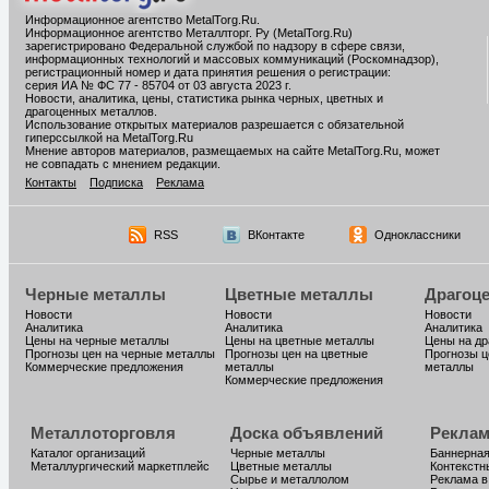
Информационное агентство MetalTorg.Ru
.
Информационное агентство Металлторг. Ру (MetalTorg.Ru)
зарегистрировано Федеральной службой по надзору в сфере связи,
информационных технологий и массовых коммуникаций (Роскомнадзор),
регистрационный номер и дата принятия решения о регистрации:
серия ИА № ФС 77 - 85704 от 03 августа 2023 г.
Новости, аналитика, цены, статистика рынка черных, цветных и
драгоценных металлов.
Использование открытых материалов разрешается с обязательной
гиперссылкой на MetalTorg.Ru
Мнение авторов материалов, размещаемых на сайте MetalTorg.Ru, может
не совпадать с мнением редакции.
Контакты
Подписка
Реклама
RSS
ВКонтакте
Одноклассники
Черные металлы
Цветные металлы
Драгоц
Новости
Новости
Новости
Аналитика
Аналитика
Аналитика
Цены на черные металлы
Цены на цветные металлы
Цены на д
Прогнозы цен на черные металлы
Прогнозы цен на цветные
Прогнозы ц
Коммерческие предложения
металлы
металлы
Коммерческие предложения
Металлоторговля
Доска объявлений
Реклам
Каталог организаций
Черные металлы
Баннерная
Металлургический маркетплейс
Цветные металлы
Контекстн
Сырье и металлолом
Реклама в