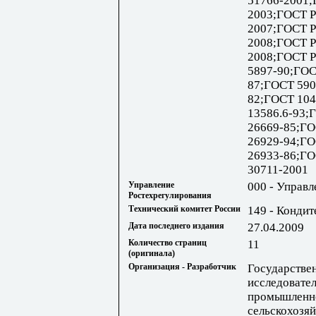
51766-2001;
2003;ГОСТ Р
2007;ГОСТ Р
2008;ГОСТ Р
2008;ГОСТ Р
5897-90;ГОС
87;ГОСТ 590
82;ГОСТ 104
13586.6-93;
26669-85;ГО
26929-94;ГО
26933-86;ГО
30711-2001
Управление
000 - Управл
Ростехрегулирования
Технический комитет России
149 - Кондит
Дата последнего издания
27.04.2009
Количество страниц
11
(оригинала)
Организация - Разработчик
Государстве
исследовател
промышленно
сельскохозя