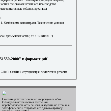
стандартизации и сертификации продукции пищевой,
ости и сельскохозяйственного производства
елкововитаминные добавки, премиксы
 1
 1. Комбикорма-концентраты. Технические условия
вой промышленности (ОАО "ВНИИКП")
1550-2000" в формате pdf
. СНиП, СанПиН, сертификация, технические условия
На сайте работает система коррекции ошибок.
Обнаружив неточность в тексте или
неработоспособность ссылки, выделите на странице
этот фрагмент и отправьте его администратору