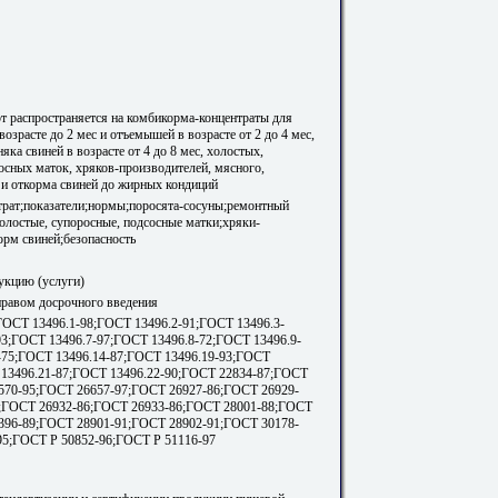
т распространяется на комбикорма-концентраты для
возрасте до 2 мес и отъемышей в возрасте от 2 до 4 мес,
ка свиней в возрасте от 4 до 8 мес, холостых,
осных маток, хряков-производителей, мясного,
 и откорма свиней до жирных кондиций
рат;показатели;нормы;поросята-сосуны;ремонтный
олостые, супоросные, подсосные матки;хряки-
орм свиней;безопасность
укцию (услуги)
 правом досрочного введения
ГОСТ 13496.1-98;ГОСТ 13496.2-91;ГОСТ 13496.3-
93;ГОСТ 13496.7-97;ГОСТ 13496.8-72;ГОСТ 13496.9-
-75;ГОСТ 13496.14-87;ГОСТ 13496.19-93;ГОСТ
 13496.21-87;ГОСТ 13496.22-90;ГОСТ 22834-87;ГОСТ
570-95;ГОСТ 26657-97;ГОСТ 26927-86;ГОСТ 26929-
;ГОСТ 26932-86;ГОСТ 26933-86;ГОСТ 28001-88;ГОСТ
396-89;ГОСТ 28901-91;ГОСТ 28902-91;ГОСТ 30178-
95;ГОСТ Р 50852-96;ГОСТ Р 51116-97