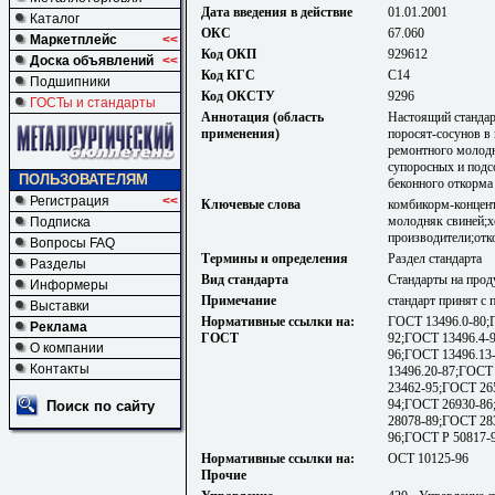
Дата введения в действие
01.01.2001
Каталог
ОКС
67.060
Маркетплейс
<<
Код ОКП
929612
Доска объявлений
<<
Код КГС
С14
Подшипники
Код ОКСТУ
9296
ГОСТы и стандарты
Аннотация (область
Настоящий стандар
применения)
поросят-сосунов в 
ремонтного молодня
супоросных и подс
ПОЛЬЗОВАТЕЛЯМ
беконного откорма
Регистрация
<<
Ключевые слова
комбикорм-концент
молодняк свиней;х
Подписка
производители;отк
Вопросы FAQ
Термины и определения
Раздел стандарта
Разделы
Вид стандарта
Стандарты на прод
Информеры
Примечание
стандарт принят с
Выставки
Нормативные ссылки на:
ГОСТ 13496.0-80;
Реклама
ГОСТ
92;ГОСТ 13496.4-
О компании
96;ГОСТ 13496.13
Контакты
13496.20-87;ГОСТ
23462-95;ГОСТ 26
94;ГОСТ 26930-86
Поиск по сайту
28078-89;ГОСТ 28
96;ГОСТ Р 50817-
Нормативные ссылки на:
ОСТ 10125-96
Прочие