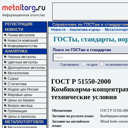
РЕГИСТРАЦИЯ
Справочник по ГОСТам и стандартам
НОВОСТИ
Новости
Аналитика и цены
Металлоторг
Рынка металлов
ГОСТы, стандарты, но
Новости компаний
Информагентства
Поиск по ГОСТам и стандартам
АНАЛИТИКА
Черные металлы
Цветные металлы
Сортировать
по дате
по релевантнос
Драгоценные металлы
Металлолом
Сырье
ГОСТ Р 51550-2000
Статистика
Комбикорма-концентрат
Индекс цен России
Мировые цены
технические условия
Цены на биржах
Вопрос месяца
Обозначение
ГОСТ Р 51550-200
Публикации
Заглавие на русском языке
Комбикорма-концен
Цены и прогнозы
Заглавие на английском
Mixed feeds-concentr
МЕТАЛЛОТОРГОВЛЯ
языке
Металлоторговля