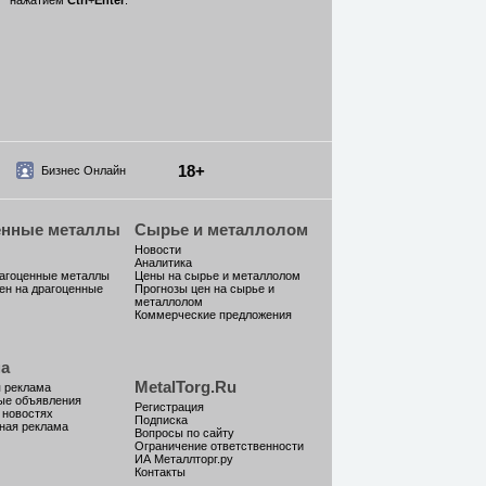
нажатием
Ctrl
+
Enter
.
18+
Бизнес Онлайн
енные металлы
Сырье и металлолом
Новости
Аналитика
рагоценные металлы
Цены на сырье и металлолом
ен на драгоценные
Прогнозы цен на сырье и
металлолом
Коммерческие предложения
а
MetalTorg.Ru
 реклама
ые объявления
Регистрация
 новостях
Подписка
ная реклама
Вопросы по сайту
Ограничение ответственности
ИА Металлторг.ру
Контакты