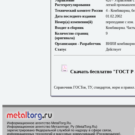
Управление
420 - Управление 
Ростехрегулирования
легкой промышленн
Технический комитет России
4 - Комбикорма, б
Дата последнего издания
01.02.2002
Номер(а) изменении(й)
переиздание с изм.
Входит в сборник
Комбикорма. Часть
Количество страниц
9
(оригинала)
Организация - Разработчик
ВНИИ комбикормо
Статус
Действует
Скачать бесплатно "ГОСТ Р 5
Справочник ГОСТов, ТУ, стандартов, норм и правил
Информационное агентство MetalTorg.Ru
.
Информационное агентство Металлторг. Ру (MetalTorg.Ru)
зарегистрировано Федеральной службой по надзору в сфере связи,
информационных технологий и массовых коммуникаций (Роскомнадзор),