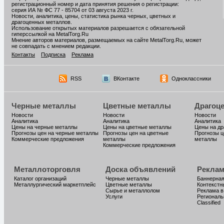
регистрационный номер и дата принятия решения о регистрации:
серия ИА № ФС 77 - 85704 от 03 августа 2023 г.
Новости, аналитика, цены, статистика рынка черных, цветных и
драгоценных металлов.
Использование открытых материалов разрешается с обязательной
гиперссылкой на MetalTorg.Ru
Мнение авторов материалов, размещаемых на сайте MetalTorg.Ru, может
не совпадать с мнением редакции.
Контакты
Подписка
Реклама
RSS
ВКонтакте
Одноклассники
Черные металлы
Цветные металлы
Драгоц
Новости
Новости
Новости
Аналитика
Аналитика
Аналитика
Цены на черные металлы
Цены на цветные металлы
Цены на д
Прогнозы цен на черные металлы
Прогнозы цен на цветные
Прогнозы ц
Коммерческие предложения
металлы
металлы
Коммерческие предложения
Металлоторговля
Доска объявлений
Реклам
Каталог организаций
Черные металлы
Баннерная
Металлургический маркетплейс
Цветные металлы
Контекстн
Сырье и металлолом
Реклама в
Услуги
Региональ
Classified