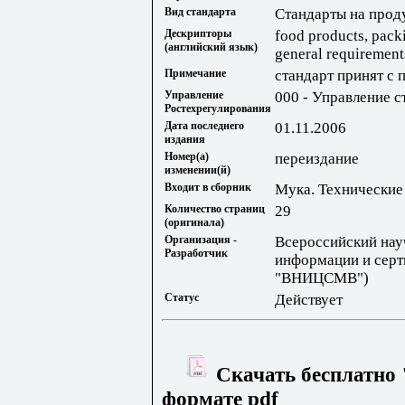
Вид стандарта
Стандарты на прод
Дескрипторы
food products, packi
(английский язык)
general requirement
Примечание
стандарт принят с 
Управление
000 - Управление с
Ростехрегулирования
Дата последнего
01.11.2006
издания
Номер(а)
переиздание
изменении(й)
Входит в сборник
Мука. Технические
Количество страниц
29
(оригинала)
Организация -
Всероссийский нау
Разработчик
информации и серт
"ВНИЦСМВ")
Статус
Действует
Скачать бесплатно 
формате pdf