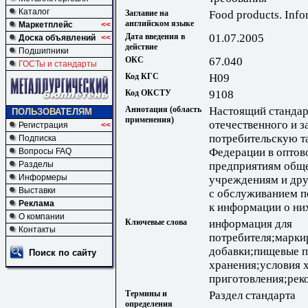
Каталог
Заглавие на
Food products. Info
английском языке
Маркетплейс
<<
Дата введения в
01.07.2005
Доска объявлений
<<
действие
Подшипники
ОКС
67.040
ГОСТы и стандарты
Код КГС
Н09
Код ОКСТУ
9108
Аннотация (область
Настоящий стандар
ПОЛЬЗОВАТЕЛЯМ
применения)
отечественного и 
Регистрация
<<
потребительскую т
Подписка
Федерации в оптов
Вопросы FAQ
предприятиям обще
Разделы
Информеры
учреждениям и дру
Выставки
с обслуживанием п
Реклама
к информации о ни
О компании
Ключевые слова
информация для
Контакты
потребителя;марки
добавки;пищевые п
Поиск по сайту
хранения;условия 
приготовления;рек
Термины и
Раздел стандарта
определения