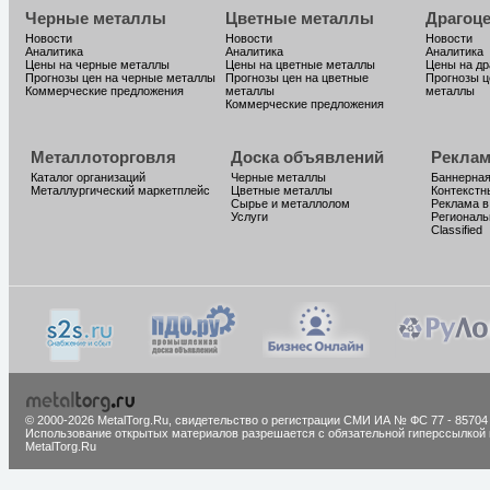
Черные металлы
Цветные металлы
Драгоц
Новости
Новости
Новости
Аналитика
Аналитика
Аналитика
Цены на черные металлы
Цены на цветные металлы
Цены на д
Прогнозы цен на черные металлы
Прогнозы цен на цветные
Прогнозы ц
Коммерческие предложения
металлы
металлы
Коммерческие предложения
Металлоторговля
Доска объявлений
Реклам
Каталог организаций
Черные металлы
Баннерная
Металлургический маркетплейс
Цветные металлы
Контекстн
Сырье и металлолом
Реклама в
Услуги
Региональ
Classified
© 2000-2026 MetalTorg.Ru,
cвидетельство о регистрации СМИ ИА № ФС 77 - 85704
Использование открытых материалов разрешается с обязательной гиперссылкой 
MetalTorg.Ru