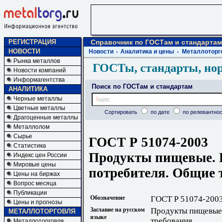
РЕГИСТРАЦИЯ
Справочник по ГОСТам и стандартам
НОВОСТИ
Новости
Аналитика и цены
Металлоторг
Рынка металлов
ГОСТы, стандарты, но
Новости компаний
Информагентства
Поиск по ГОСТам и стандартам
АНАЛИТИКА
Черные металлы
Цветные металлы
Сортировать
по дате
по релевантнос
Драгоценные металлы
Металлолом
Сырье
ГОСТ Р 51074-2003
Статистика
Продукты пищевые. 
Индекс цен России
Мировые цены
потребителя. Общие 
Цены на биржах
Вопрос месяца
Публикации
Обозначение
ГОСТ Р 51074-200
Цены и прогнозы
Заглавие на русском
Продукты пищевые.
МЕТАЛЛОТОРГОВЛЯ
языке
требования
Металлоторговля