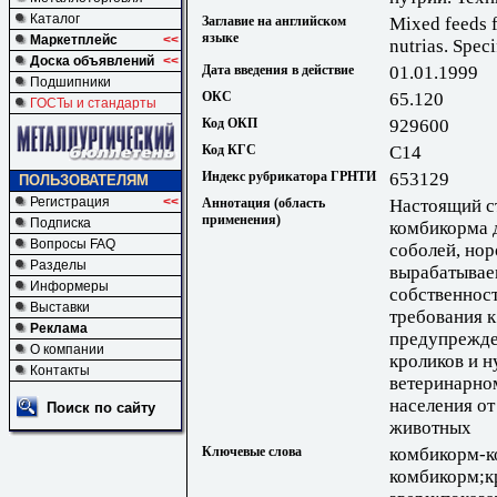
Каталог
Заглавие на английском
Mixed feeds f
языке
Маркетплейс
<<
nutrias. Speci
Доска объявлений
<<
Дата введения в действие
01.01.1999
Подшипники
ОКС
65.120
ГОСТы и стандарты
Код ОКП
929600
Код КГС
С14
Индекс рубрикатора ГРНТИ
653129
ПОЛЬЗОВАТЕЛЯМ
Регистрация
<<
Аннотация (область
Настоящий с
применения)
Подписка
комбикорма д
Вопросы FAQ
соболей, нор
Разделы
вырабатывае
Информеры
собственност
Выставки
требования 
Реклама
предупрежде
О компании
кроликов и н
Контакты
ветеринарно
населения от
Поиск по сайту
животных
Ключевые слова
комбикорм-к
комбикорм;к