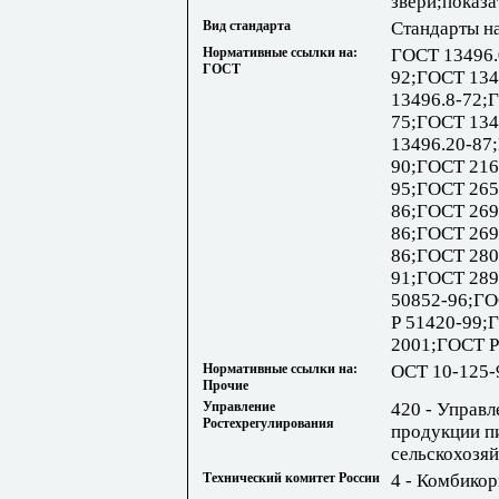
звери;показ
Вид стандарта
Стандарты н
Нормативные ссылки на:
ГОСТ 13496.
ГОСТ
92;ГОСТ 134
13496.8-72;
75;ГОСТ 134
13496.20-87
90;ГОСТ 216
95;ГОСТ 265
86;ГОСТ 269
86;ГОСТ 269
86;ГОСТ 280
91;ГОСТ 289
50852-96;ГО
Р 51420-99;
2001;ГОСТ Р
Нормативные ссылки на:
ОСТ 10-125-
Прочие
Управление
420 - Управл
Ростехрегулирования
продукции п
сельскохозя
Технический комитет России
4 - Комбикор