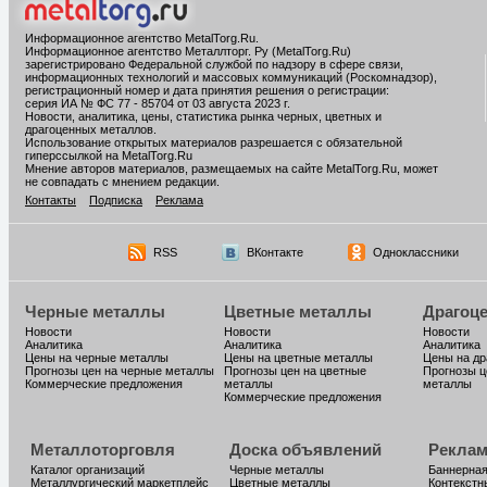
Информационное агентство MetalTorg.Ru
.
Информационное агентство Металлторг. Ру (MetalTorg.Ru)
зарегистрировано Федеральной службой по надзору в сфере связи,
информационных технологий и массовых коммуникаций (Роскомнадзор),
регистрационный номер и дата принятия решения о регистрации:
серия ИА № ФС 77 - 85704 от 03 августа 2023 г.
Новости, аналитика, цены, статистика рынка черных, цветных и
драгоценных металлов.
Использование открытых материалов разрешается с обязательной
гиперссылкой на MetalTorg.Ru
Мнение авторов материалов, размещаемых на сайте MetalTorg.Ru, может
не совпадать с мнением редакции.
Контакты
Подписка
Реклама
RSS
ВКонтакте
Одноклассники
Черные металлы
Цветные металлы
Драгоц
Новости
Новости
Новости
Аналитика
Аналитика
Аналитика
Цены на черные металлы
Цены на цветные металлы
Цены на д
Прогнозы цен на черные металлы
Прогнозы цен на цветные
Прогнозы ц
Коммерческие предложения
металлы
металлы
Коммерческие предложения
Металлоторговля
Доска объявлений
Реклам
Каталог организаций
Черные металлы
Баннерная
Металлургический маркетплейс
Цветные металлы
Контекстн