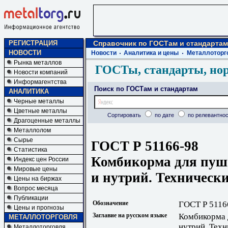
РЕГИСТРАЦИЯ
Справочник по ГОСТам и стандартам
НОВОСТИ
Новости
Аналитика и цены
Металлоторг
Рынка металлов
ГОСТы, стандарты, но
Новости компаний
Информагентства
Поиск по ГОСТам и стандартам
АНАЛИТИКА
Черные металлы
Цветные металлы
Сортировать
по дате
по релевантнос
Драгоценные металлы
Металлолом
Сырье
ГОСТ Р 51166-98
Статистика
Комбикорма для пуш
Индекс цен России
Мировые цены
и нутрий. Технически
Цены на биржах
Вопрос месяца
Публикации
Обозначение
ГОСТ Р 5116
Цены и прогнозы
Заглавие на русском языке
Комбикорма 
МЕТАЛЛОТОРГОВЛЯ
нутрий. Техн
Металлоторговля