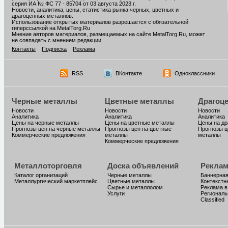
серия ИА № ФС 77 - 85704 от 03 августа 2023 г.
Новости, аналитика, цены, статистика рынка черных, цветных и
драгоценных металлов.
Использование открытых материалов разрешается с обязательной
гиперссылкой на MetalTorg.Ru
Мнение авторов материалов, размещаемых на сайте MetalTorg.Ru, может
не совпадать с мнением редакции.
Контакты
Подписка
Реклама
RSS
ВКонтакте
Одноклассники
Черные металлы
Цветные металлы
Драгоц
Новости
Новости
Новости
Аналитика
Аналитика
Аналитика
Цены на черные металлы
Цены на цветные металлы
Цены на д
Прогнозы цен на черные металлы
Прогнозы цен на цветные
Прогнозы ц
Коммерческие предложения
металлы
металлы
Коммерческие предложения
Металлоторговля
Доска объявлений
Реклам
Каталог организаций
Черные металлы
Баннерная
Металлургический маркетплейс
Цветные металлы
Контекстн
Сырье и металлолом
Реклама в
Услуги
Региональ
Classified