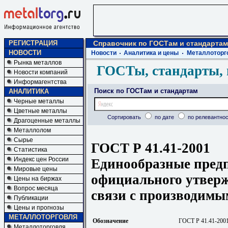
РЕГИСТРАЦИЯ
Справочник по ГОСТам и стандартам
НОВОСТИ
Новости
Аналитика и цены
Металлоторг
Рынка металлов
ГОСТы, стандарты, 
Новости компаний
Информагентства
Поиск по ГОСТам и стандартам
АНАЛИТИКА
Черные металлы
Цветные металлы
Сортировать
по дате
по релевантнос
Драгоценные металлы
Металлолом
Сырье
ГОСТ Р 41.41-2001
Статистика
Индекс цен России
Единообразные пред
Мировые цены
официального утвер
Цены на биржах
Вопрос месяца
связи с производим
Публикации
Цены и прогнозы
МЕТАЛЛОТОРГОВЛЯ
Обозначение
ГОСТ Р 41.41-200
Металлоторговля