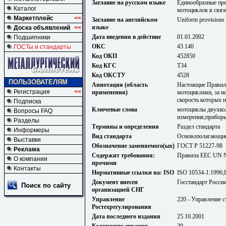
Заглавие на русском языке
Единообразные пре
Каталог
мотоциклов в свя
Маркетплейс
<<
Заглавие на английском
Uniform provisions c
языке
Доска объявлений
<<
Дата введения в действие
01.01.2002
Подшипники
ОКС
43.140
ГОСТы и стандарты
Код ОКП
452850
Код КГС
Т34
Код ОКСТУ
4528
ПОЛЬЗОВАТЕЛЯМ
Аннотация (область
Настоящие Правил
Регистрация
<<
применения)
мотоциклами, за и
скорость которых 
Подписка
Ключевые слова
мотоциклы двухко
Вопросы FAQ
измерения;прибор
Разделы
Термины и определения
Раздел стандарта
Информеры
Вид стандарта
Основополагающие
Выставки
Обозначение заменяемого(ых)
ГОСТ Р 51227-98
Реклама
Содержит требования:
Правила EEC UN 
О компании
прочими
Контакты
Нормативные ссылки на: ISO
ISO 10534-1:1996;
Документ внесен
Госстандарт Росси
Поиск по сайту
организацией СНГ
Управление
220 - Управление 
Ростехрегулирования
Дата последнего издания
25.10.2001
Количество страниц
39