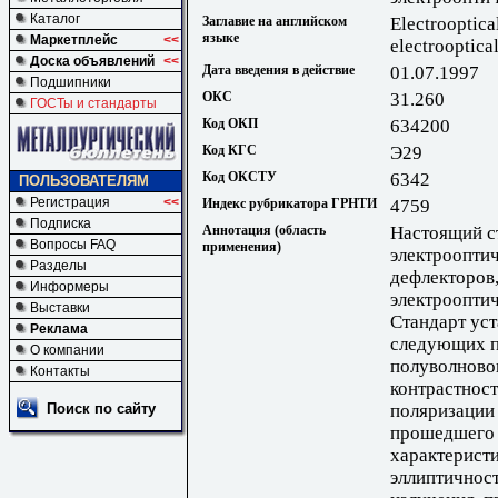
Каталог
Заглавие на английском
Electrooptica
языке
Маркетплейс
<<
electrooptica
Доска объявлений
<<
Дата введения в действие
01.07.1997
Подшипники
ОКС
31.260
ГОСТы и стандарты
Код ОКП
634200
Код КГС
Э29
Код ОКСТУ
6342
ПОЛЬЗОВАТЕЛЯМ
Регистрация
<<
Индекс рубрикатора ГРНТИ
4759
Подписка
Аннотация (область
Настоящий с
Вопросы FAQ
применения)
электрооптич
Разделы
дефлекторов,
Информеры
электрооптич
Выставки
Стандарт ус
Реклама
следующих па
О компании
полуволново
Контакты
контрастност
поляризации 
Поиск по сайту
прошедшего 
характеристи
эллиптичност