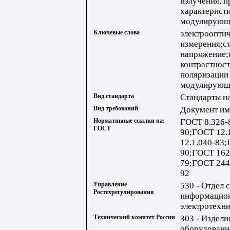
излучения, 
характеристи
модулирующ
Ключевые слова
электроопти
измерения;с
напряжение;
контрастнос
поляризации 
модулирующи
Вид стандарта
Стандарты н
Вид требований
Документ им
Нормативные ссылки на:
ГОСТ 8.326-
ГОСТ
90;ГОСТ 12.
12.1.040-83
90;ГОСТ 162
79;ГОСТ 244
92
Управление
530 - Отдел 
Ростехрегулирования
информацион
электротехн
Технический комитет России
303 - Издели
оборудовани