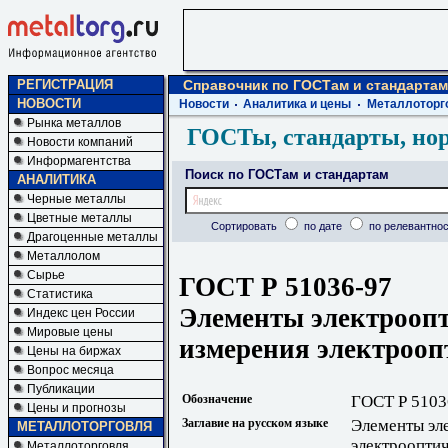
РЕГИСТРАЦИЯ
Справочник по ГОСТам и стандартам
НОВОСТИ
Новости
Аналитика и цены
Металлоторг
Рынка металлов
ГОСТы, стандарты, но
Новости компаний
Информагентства
Поиск по ГОСТам и стандартам
АНАЛИТИКА
Черные металлы
Цветные металлы
Сортировать
по дате
по релевантнос
Драгоценные металлы
Металлолом
Сырье
ГОСТ Р 51036-97
Статистика
Элементы электрооп
Индекс цен России
Мировые цены
измерения электрооп
Цены на биржах
Вопрос месяца
Публикации
Обозначение
ГОСТ Р 5103
Цены и прогнозы
Заглавие на русском языке
Элементы эл
МЕТАЛЛОТОРГОВЛЯ
электроопти
Металлоторговля