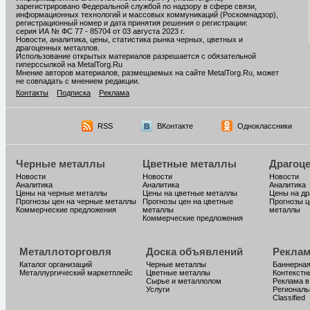
зарегистрировано Федеральной службой по надзору в сфере связи,
информационных технологий и массовых коммуникаций (Роскомнадзор),
регистрационный номер и дата принятия решения о регистрации:
серия ИА № ФС 77 - 85704 от 03 августа 2023 г.
Новости, аналитика, цены, статистика рынка черных, цветных и
драгоценных металлов.
Использование открытых материалов разрешается с обязательной
гиперссылкой на MetalTorg.Ru
Мнение авторов материалов, размещаемых на сайте MetalTorg.Ru, может
не совпадать с мнением редакции.
Контакты
Подписка
Реклама
RSS
ВКонтакте
Одноклассники
Черные металлы
Цветные металлы
Драгоц
Новости
Новости
Новости
Аналитика
Аналитика
Аналитика
Цены на черные металлы
Цены на цветные металлы
Цены на д
Прогнозы цен на черные металлы
Прогнозы цен на цветные
Прогнозы ц
Коммерческие предложения
металлы
металлы
Коммерческие предложения
Металлоторговля
Доска объявлений
Реклам
Каталог организаций
Черные металлы
Баннерная
Металлургический маркетплейс
Цветные металлы
Контекстн
Сырье и металлолом
Реклама в
Услуги
Региональ
Classified