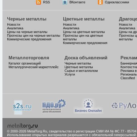
RSS
ВКонтакте
Одноклассники
Черные металлы
Цветные металлы
Драгоц
Новости
Новости
Новости
Аналитика
Аналитика
Аналитика
Цены на черные металлы
Цены на цветные металлы
Цены на д
Прогнозы цен на черные металлы
Прогнозы цен на цветные
Прогнозы ц
Коммерческие предложения
металлы
металлы
Коммерческие предложения
Металлоторговля
Доска объявлений
Реклам
Каталог организаций
Черные металлы
Баннерная
Металлургический маркетплейс
Цветные металлы
Контекстн
Сырье и металлолом
Реклама в
Услуги
Региональ
Classified
© 2000-2026 MetalTorg.Ru,
cвидетельство о регистрации СМИ ИА № ФС 77 - 85704
Использование открытых материалов разрешается с обязательной гиперссылкой 