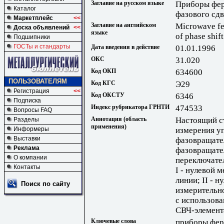
Заглавие на русском языке
Приборы фер
Каталог
фазового сд
Маркетплейс
<<
Заглавие на английском
Microwave fe
Доска объявлений
<<
языке
of phase shif
Подшипники
ГОСТы и стандарты
Дата введения в действие
01.01.1996
ОКС
31.020
Код ОКП
634600
ПОЛЬЗОВАТЕЛЯМ
Код КГС
Э29
Регистрация
<<
Код ОКСТУ
6346
Подписка
Индекс рубрикатора ГРНТИ
474533
Вопросы FAQ
Аннотация (область
Настоящий ст
Разделы
применения)
измерения у
Информеры
Выставки
фазовращател
Реклама
фазовращател
О компании
переключател
Контакты
I - нулевой 
линии; II - 
Поиск по сайту
измерительно
с использов
СВЧ-элемент
Ключевые слова
приборы фер