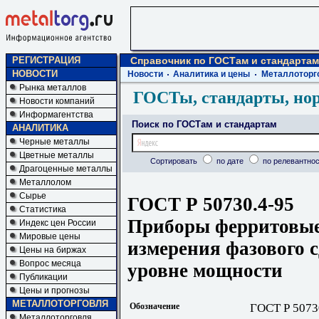
РЕГИСТРАЦИЯ
Справочник по ГОСТам и стандартам
НОВОСТИ
Новости
Аналитика и цены
Металлоторг
Рынка металлов
ГОСТы, стандарты, но
Новости компаний
Информагентства
Поиск по ГОСТам и стандартам
АНАЛИТИКА
Черные металлы
Цветные металлы
Сортировать
по дате
по релевантнос
Драгоценные металлы
Металлолом
Сырье
ГОСТ Р 50730.4-95
Статистика
Приборы ферритовы
Индекс цен России
Мировые цены
измерения фазового 
Цены на биржах
Вопрос месяца
уровне мощности
Публикации
Цены и прогнозы
МЕТАЛЛОТОРГОВЛЯ
Обозначение
ГОСТ Р 5073
Металлоторговля