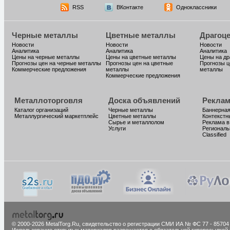
RSS
ВКонтакте
Одноклассники
Черные металлы
Цветные металлы
Драгоц
Новости
Новости
Новости
Аналитика
Аналитика
Аналитика
Цены на черные металлы
Цены на цветные металлы
Цены на д
Прогнозы цен на черные металлы
Прогнозы цен на цветные
Прогнозы ц
Коммерческие предложения
металлы
металлы
Коммерческие предложения
Металлоторговля
Доска объявлений
Реклам
Каталог организаций
Черные металлы
Баннерная
Металлургический маркетплейс
Цветные металлы
Контекстн
Сырье и металлолом
Реклама в
Услуги
Региональ
Classified
© 2000-2026 MetalTorg.Ru,
cвидетельство о регистрации СМИ ИА № ФС 77 - 85704