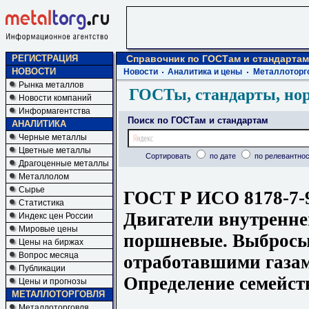
РЕГИСТРАЦИЯ
Справочник по ГОСТам и стандартам
НОВОСТИ
Новости
Аналитика и цены
Металлоторг
Рынка металлов
ГОСТы, стандарты, но
Новости компаний
Информагентства
Поиск по ГОСТам и стандартам
АНАЛИТИКА
Черные металлы
Цветные металлы
Сортировать
по дате
по релевантнос
Драгоценные металлы
Металлолом
Сырье
ГОСТ Р ИСО 8178-7-
Статистика
Двигатели внутренне
Индекс цен России
Мировые цены
поршневые. Выбросы
Цены на биржах
Вопрос месяца
отработавшими газам
Публикации
Определение семейст
Цены и прогнозы
МЕТАЛЛОТОРГОВЛЯ
Металлоторговля