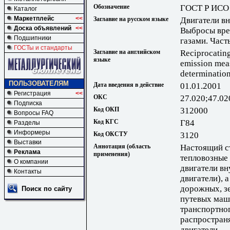
Обозначение
ГОСТ Р ИСО 
Каталог
Маркетплейс
<<
Заглавие на русском языке
Двигатели в
Доска объявлений
<<
Выбросы вре
Подшипники
газами. Част
ГОСТы и стандарты
Заглавие на английском
Reciprocating
языке
emission meas
determinatio
ПОЛЬЗОВАТЕЛЯМ
Дата введения в действие
01.01.2001
Регистрация
<<
ОКС
27.020;47.02
Подписка
Код ОКП
312000
Вопросы FAQ
Код КГС
Г84
Разделы
Информеры
Код ОКСТУ
3120
Выставки
Аннотация (область
Настоящий ст
Реклама
применения)
тепловозные
О компании
двигатели вн
Контакты
двигатели), 
дорожных, з
Поиск по сайту
путевых маши
транспортног
распростран
двигатели