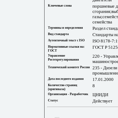
Ключевые слова
поршневые д
сгорания;вы
газы;семейст
семейства
Термины и определения
Раздел станд
Вид стандарта
Стандарты н
Аутентичный текст с ISO
ISO 8178-7:
Нормативные ссылки на:
ГОСТ Р 5125
ГОСТ
Управление
220 - Управл
Ростехрегулирования
машиностро
Технический комитет России
235 - Дизели
промышленн
Дата последнего издания
17.01.2000
Количество страниц
8
(оригинала)
Организация - Разработчик
ЦНИДИ
Статус
Действует