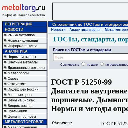
РЕГИСТРАЦИЯ
Справочник по ГОСТам и стандартам
НОВОСТИ
Новости
Аналитика и цены
Металлоторг
Рынка металлов
ГОСТы, стандарты, но
Новости компаний
Информагентства
Поиск по ГОСТам и стандартам
АНАЛИТИКА
Черные металлы
Цветные металлы
Сортировать
по дате
по релевантнос
Драгоценные металлы
Металлолом
Сырье
ГОСТ Р 51250-99
Статистика
Двигатели внутренне
Индекс цен России
Мировые цены
поршневые. Дымность
Цены на биржах
Вопрос месяца
Нормы и методы опр
Публикации
Цены и прогнозы
МЕТАЛЛОТОРГОВЛЯ
Обозначение
ГОСТ Р 5125
Металлоторговля