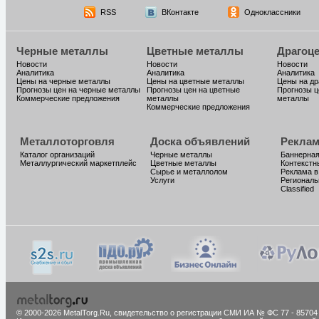
RSS
ВКонтакте
Одноклассники
Черные металлы
Цветные металлы
Драгоц
Новости
Новости
Новости
Аналитика
Аналитика
Аналитика
Цены на черные металлы
Цены на цветные металлы
Цены на д
Прогнозы цен на черные металлы
Прогнозы цен на цветные
Прогнозы ц
Коммерческие предложения
металлы
металлы
Коммерческие предложения
Металлоторговля
Доска объявлений
Реклам
Каталог организаций
Черные металлы
Баннерная
Металлургический маркетплейс
Цветные металлы
Контекстн
Сырье и металлолом
Реклама в
Услуги
Региональ
Classified
© 2000-2026 MetalTorg.Ru,
cвидетельство о регистрации СМИ ИА № ФС 77 - 85704