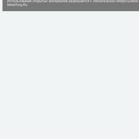
Использование открытых материалов разрешается с обязательной гиперссылкой 
MetalTorg.Ru