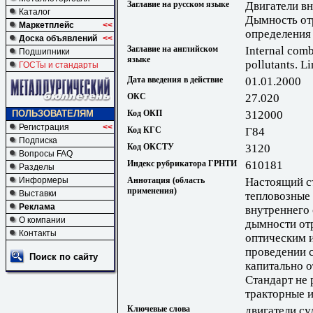
Заглавие на русском языке
Двигатели в
Каталог
Дымность от
Маркетплейс
<<
определения
Доска объявлений
<<
Заглавие на английском
Internal comb
Подшипники
языке
pollutants. L
ГОСТы и стандарты
Дата введения в действие
01.01.2000
ОКС
27.020
Код ОКП
312000
ПОЛЬЗОВАТЕЛЯМ
Регистрация
<<
Код КГС
Г84
Подписка
Код ОКСТУ
3120
Вопросы FAQ
Индекс рубрикатора ГРНТИ
610181
Разделы
Аннотация (область
Настоящий ст
Информеры
применения)
Выставки
тепловозные
Реклама
внутреннего 
О компании
дымности от
Контакты
оптическим 
проведении 
Поиск по сайту
капитально 
Стандарт не 
тракторные 
Ключевые слова
двигатели су