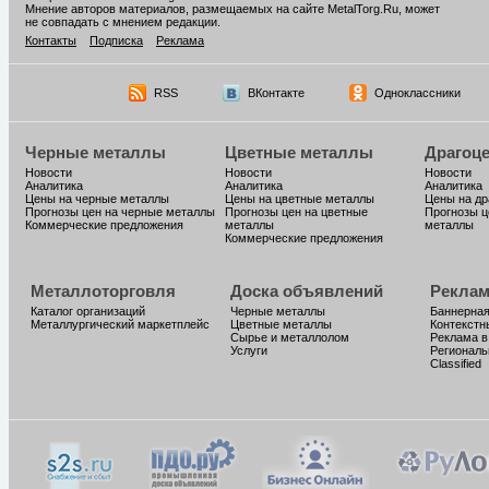
Мнение авторов материалов, размещаемых на сайте MetalTorg.Ru, может
не совпадать с мнением редакции.
Контакты
Подписка
Реклама
RSS
ВКонтакте
Одноклассники
Черные металлы
Цветные металлы
Драгоц
Новости
Новости
Новости
Аналитика
Аналитика
Аналитика
Цены на черные металлы
Цены на цветные металлы
Цены на д
Прогнозы цен на черные металлы
Прогнозы цен на цветные
Прогнозы ц
Коммерческие предложения
металлы
металлы
Коммерческие предложения
Металлоторговля
Доска объявлений
Реклам
Каталог организаций
Черные металлы
Баннерная
Металлургический маркетплейс
Цветные металлы
Контекстн
Сырье и металлолом
Реклама в
Услуги
Региональ
Classified