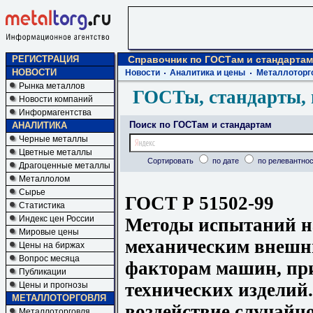
РЕГИСТРАЦИЯ
Справочник по ГОСТам и стандартам
НОВОСТИ
Новости
Аналитика и цены
Металлоторг
Рынка металлов
ГОСТы, стандарты, 
Новости компаний
Информагентства
Поиск по ГОСТам и стандартам
АНАЛИТИКА
Черные металлы
Цветные металлы
Сортировать
по дате
по релевантнос
Драгоценные металлы
Металлолом
Сырье
ГОСТ Р 51502-99
Статистика
Индекс цен России
Методы испытаний на
Мировые цены
механическим внешн
Цены на биржах
Вопрос месяца
факторам машин, при
Публикации
технических изделий
Цены и прогнозы
МЕТАЛЛОТОРГОВЛЯ
воздействие случай
Металлоторговля