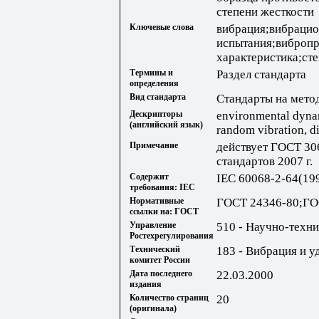
степени жесткости
Ключевые слова
вибрация;вибраци
испытания;вибропр
характеристика;ст
Термины и
Раздел стандарта
определения
Вид стандарта
Стандарты на мето
Дескрипторы
environmental dynami
(английский язык)
random vibration, di
Примечание
действует ГОСТ 306
стандартов 2007 г.
Содержит
IEC 60068-2-64(19
требования: IEC
Нормативные
ГОСТ 24346-80;ГОС
ссылки на: ГОСТ
Управление
510 - Научно-техн
Ростехрегулирования
Технический
183 - Вибрация и у
комитет России
Дата последнего
22.03.2000
издания
Количество страниц
20
(оригинала)