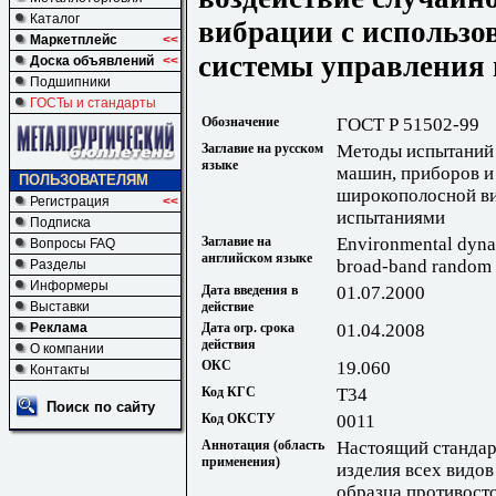
Каталог
вибрации с использо
Маркетплейс
<<
системы управления
Доска объявлений
<<
Подшипники
ГОСТы и стандарты
Обозначение
ГОСТ Р 51502-99
Заглавие на русском
Методы испытаний 
языке
машин, приборов и
ПОЛЬЗОВАТЕЛЯМ
широкополосной ви
Регистрация
<<
испытаниями
Подписка
Заглавие на
Environmental dynam
Вопросы FAQ
английском языке
broad-band random v
Разделы
Информеры
Дата введения в
01.07.2000
действие
Выставки
Дата огр. срока
01.04.2008
Реклама
действия
О компании
ОКС
19.060
Контакты
Код КГС
Т34
Поиск по сайту
Код ОКСТУ
0011
Аннотация (область
Настоящий стандар
применения)
изделия всех видов
образца противост