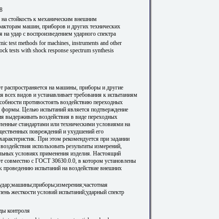
8
на стойкость к механическим внешним
акторам машин, приборов и других технических
 на удар с воспроизведением ударного спектра
ic test methods for machines, instruments and other
Shock tests with shock response spectrum synthesis
т распространяется на машины, приборы и другие
ия всех видов и устанавливает требования к испытаниям
особности противостоять воздействию переходных
 формы. Целью испытаний является подтверждение
ия выдерживать воздействия в виде переходных
вленные стандартами или техническими условиями на
щественных повреждений и ухудшений его
характеристик. При этом рекомендуется при задании
воздействия использовать результаты измерений,
льных условиях применения изделия. Настоящий
т совместно с ГОСТ 30630.0.0, в котором установлены
к проведению испытаний на воздействие внешних
 удар;машины;приборы;измерения;частотная
епень жесткости условий испытаний;ударный спектр
ды контроля