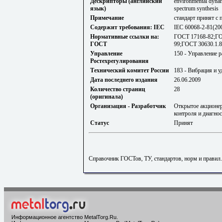
Дескрипторы (английский
environmental dynami
язык)
spectrum synthesis
Примечание
стандарт принят с
Содержит требования: IEC
IEC 60068-2-81(20
Нормативные ссылки на:
ГОСТ 17168-82;ГО
ГОСТ
99;ГОСТ 30630.1.8
Управление
150 - Управление 
Ростехрегулирования
Технический комитет России
183 - Вибрация и у
Дата последнего издания
26.06.2009
Количество страниц
28
(оригинала)
Организация - Разработчик
Открытое акционер
контроля и диагно
Статус
Принят
Справочник ГОСТов, ТУ, стандартов, норм и правил
Информационное агентство MetalTorg.Ru
.