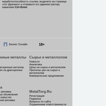
неработоспособность ссылки, выделите на странице
этот фрагмент и отправьте его администратору
нажатием
Ctrl
+
Enter
.
18+
Бизнес Онлайн
енные металлы
Сырье и металлолом
Новости
Аналитика
рагоценные металлы
Цены на сырье и металлолом
ен на драгоценные
Прогнозы цен на сырье и
металлолом
Коммерческие предложения
а
MetalTorg.Ru
 реклама
ые объявления
Регистрация
 новостях
Подписка
ная реклама
Вопросы по сайту
Ограничение ответственности