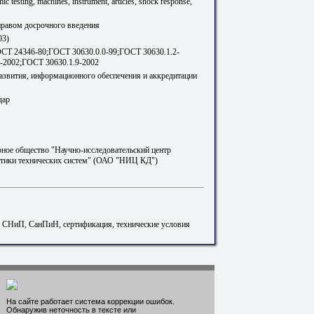
c testing, machines, instrument, articles, shock response,
 правом досрочного введения
03)
СТ 24346-80;ГОСТ 30630.0.0-99;ГОСТ 30630.1.2-
-2002;ГОСТ 30630.1.9-2002
развития, информационного обеспечения и аккредитации
дар
ное общество "Научно-исследовательский центр
стики технических систем" (ОАО "НИЦ КД")
. СНиП, СанПиН, сертификация, технические условия
На сайте работает система коррекции ошибок.
Обнаружив неточность в тексте или