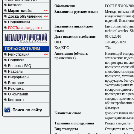
Каталог
Обозначение
ГОСТ Р 53190-200
Маркетплейс
<<
Заглавие на русском языке
Методы испытаний 
воздействующим ф
Доска объявлений
<<
изделий. Испытания
Подшипники
Заглавие на английском
Environmental dynam
ГОСТы и стандарты
языке
technical articles. 
Дата введения в действие
01.01.2010
ОКС
19.040;29.020
Код КГС
Т34
ПОЛЬЗОВАТЕЛЯМ
Аннотация (область
Настоящий стандар
Регистрация
<<
применения)
технические издел
Подписка
по проверке их сп
Вопросы FAQ
процессов сложной
способности издел
Разделы
процессов, устано
Информеры
продукцию, без су
Выставки
эксплуатационных 
Реклама
воспроизводимого 
проведенных в реа
О компании
стандарт применяю
Контакты
общие требования 
факторов
Поиск по сайту
Ключевые слова
удар;испытания на
характеристика;ст
Термины и определения
Раздел стандарта
Вид стандарта
Стандарты на мето