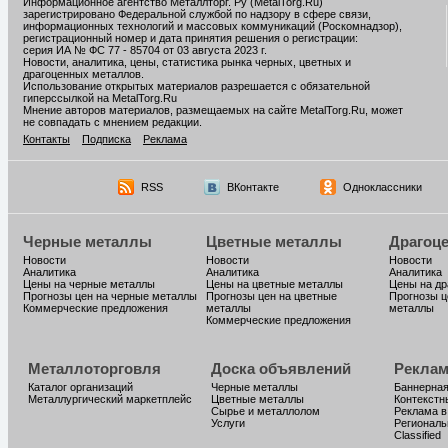
Информационное агентство Металлторг. Ру (MetalTorg.Ru)
зарегистрировано Федеральной службой по надзору в сфере связи,
информационных технологий и массовых коммуникаций (Роскомнадзор),
регистрационный номер и дата принятия решения о регистрации:
серия ИА № ФС 77 - 85704 от 03 августа 2023 г.
Новости, аналитика, цены, статистика рынка черных, цветных и
драгоценных металлов.
Использование открытых материалов разрешается с обязательной
гиперссылкой на MetalTorg.Ru
Мнение авторов материалов, размещаемых на сайте MetalTorg.Ru, может
не совпадать с мнением редакции.
Контакты
Подписка
Реклама
RSS
ВКонтакте
Одноклассники
Черные металлы
Цветные металлы
Драгоц
Новости
Новости
Новости
Аналитика
Аналитика
Аналитика
Цены на черные металлы
Цены на цветные металлы
Цены на д
Прогнозы цен на черные металлы
Прогнозы цен на цветные
Прогнозы ц
Коммерческие предложения
металлы
металлы
Коммерческие предложения
Металлоторговля
Доска объявлений
Реклам
Каталог организаций
Черные металлы
Баннерная
Металлургический маркетплейс
Цветные металлы
Контекстн
Сырье и металлолом
Реклама в
Услуги
Региональ
Classified