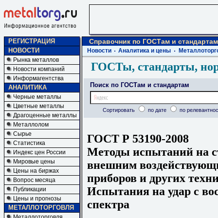
РЕГИСТРАЦИЯ
Справочник по ГОСТам и стандартам
НОВОСТИ
Новости
Аналитика и цены
Металлоторг
Рынка металлов
ГОСТы, стандарты, но
Новости компаний
Информагентства
Поиск по ГОСТам и стандартам
АНАЛИТИКА
Черные металлы
Цветные металлы
Сортировать
по дате
по релевантнос
Драгоценные металлы
Металлолом
Сырье
ГОСТ Р 53190-2008
Статистика
Методы испытаний на с
Индекс цен России
Мировые цены
внешним воздействующ
Цены на биржах
приборов и других техн
Вопрос месяца
Испытания на удар с во
Публикации
Цены и прогнозы
спектра
МЕТАЛЛОТОРГОВЛЯ
Металлоторговля