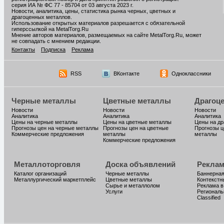
серия ИА № ФС 77 - 85704 от 03 августа 2023 г.
Новости, аналитика, цены, статистика рынка черных, цветных и
драгоценных металлов.
Использование открытых материалов разрешается с обязательной
гиперссылкой на MetalTorg.Ru
Мнение авторов материалов, размещаемых на сайте MetalTorg.Ru, может
не совпадать с мнением редакции.
Контакты
Подписка
Реклама
RSS
ВКонтакте
Одноклассники
Черные металлы
Цветные металлы
Драгоц
Новости
Новости
Новости
Аналитика
Аналитика
Аналитика
Цены на черные металлы
Цены на цветные металлы
Цены на д
Прогнозы цен на черные металлы
Прогнозы цен на цветные
Прогнозы ц
Коммерческие предложения
металлы
металлы
Коммерческие предложения
Металлоторговля
Доска объявлений
Реклам
Каталог организаций
Черные металлы
Баннерная
Металлургический маркетплейс
Цветные металлы
Контекстн
Сырье и металлолом
Реклама в
Услуги
Региональ
Classified