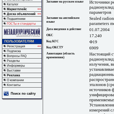
Заглавие на русском языке
Источники р
Каталог
радионуклид
Маркетплейс
<<
параметров
Доска объявлений
<<
Заглавие на английском
Sealed radion
Подшипники
языке
parameters m
ГОСТы и стандарты
Дата введения в действие
01.07.2004
ОКС
17.240
Код КГС
Ф19
ПОЛЬЗОВАТЕЛЯМ
Регистрация
<<
Код ОКСТУ
6909
Подписка
Аннотация (область
Настоящий с
Вопросы FAQ
применения)
радионуклид
Разделы
излучения, 
Информеры
устанавлива
Выставки
радиационны
Реклама
распростран
О компании
эталонов (ср
Контакты
источников 
Поиск по сайту
унифицирова
применяемых 
Установленн
измерений с