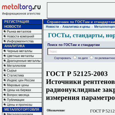
РЕГИСТРАЦИЯ
Справочник по ГОСТам и стандартам
НОВОСТИ
Новости
Аналитика и цены
Металлоторг
Рынка металлов
ГОСТы, стандарты, но
Новости компаний
Информагентства
Поиск по ГОСТам и стандартам
АНАЛИТИКА
Черные металлы
Цветные металлы
Сортировать
по дате
по релевантнос
Драгоценные металлы
Металлолом
Сырье
ГОСТ Р 52125-2003
Статистика
Источники рентгенов
Индекс цен России
Мировые цены
радионуклидные зак
Цены на биржах
Вопрос месяца
измерения параметро
Публикации
Цены и прогнозы
МЕТАЛЛОТОРГОВЛЯ
Обозначение
ГОСТ Р 5212
Металлоторговля