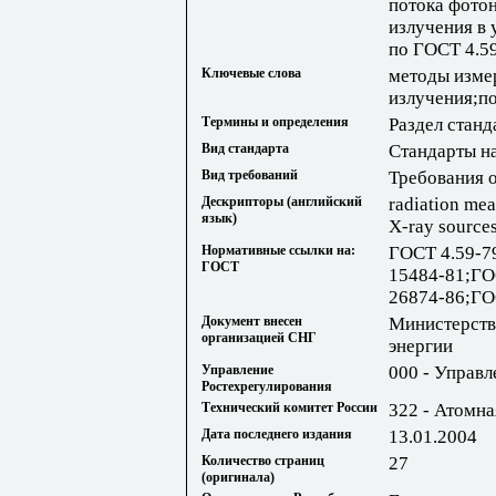
потока фото
излучения в 
по ГОСТ 4.5
Ключевые слова
методы изме
излучения;п
Термины и определения
Раздел станд
Вид стандарта
Стандарты н
Вид требований
Требования 
Дескрипторы (английский
radiation mea
язык)
X-ray source
Нормативные ссылки на:
ГОСТ 4.59-7
ГОСТ
15484-81;ГО
26874-86;ГО
Документ внесен
Министерств
организацией СНГ
энергии
Управление
000 - Управл
Ростехрегулирования
Технический комитет России
322 - Атомна
Дата последнего издания
13.01.2004
Количество страниц
27
(оригинала)