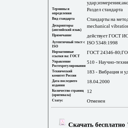
удар;измерения;ак
Термины и
Раздел стандарта
определения
Вид стандарта
Стандарты на мето
Дескрипторы
mechanical vibratio
(английский язык)
Примечание
действует ГОСТ И
Аутентичный текст с
ISO 5348:1998
ISO
Нормативные
ГОСТ 24346-80;ГО
ссылки на: ГОСТ
Управление
510 - Научно-техн
Ростехрегулирования
Технический
183 - Вибрация и у
комитет России
Дата последнего
18.04.2000
издания
Количество страниц
12
(оригинала)
Статус
Отменен
Скачать бесплатно