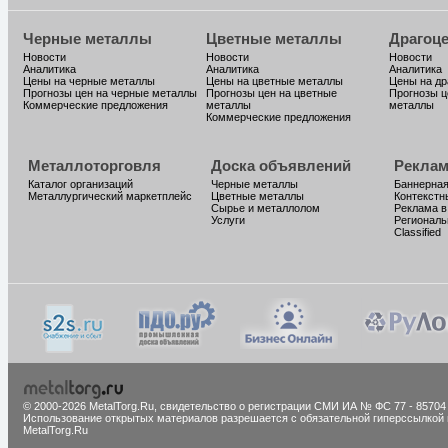
Черные металлы
Цветные металлы
Драгоц
Новости
Новости
Новости
Аналитика
Аналитика
Аналитика
Цены на черные металлы
Цены на цветные металлы
Цены на д
Прогнозы цен на черные металлы
Прогнозы цен на цветные
Прогнозы ц
Коммерческие предложения
металлы
металлы
Коммерческие предложения
Металлоторговля
Доска объявлений
Реклам
Каталог организаций
Черные металлы
Баннерная
Металлургический маркетплейс
Цветные металлы
Контекстн
Сырье и металлолом
Реклама в
Услуги
Региональ
Classified
© 2000-2026 MetalTorg.Ru,
cвидетельство о регистрации СМИ ИА № ФС 77 - 85704
Использование открытых материалов разрешается с обязательной гиперссылкой 
MetalTorg.Ru