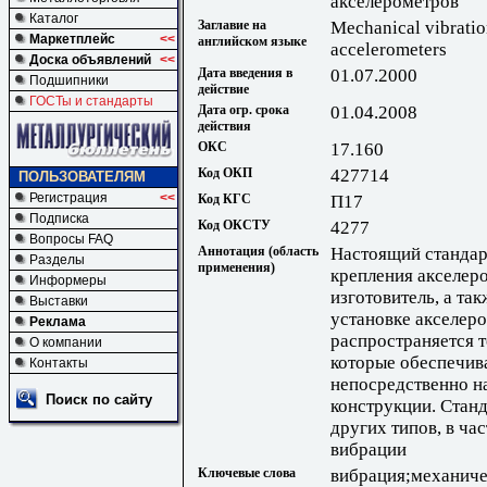
акселерометров
Каталог
Заглавие на
Mechanical vibrati
Маркетплейс
<<
английском языке
accelerometers
Доска объявлений
<<
Дата введения в
01.07.2000
Подшипники
действие
ГОСТы и стандарты
Дата огр. срока
01.04.2008
действия
ОКС
17.160
Код ОКП
427714
ПОЛЬЗОВАТЕЛЯМ
Регистрация
<<
Код КГС
П17
Подписка
Код ОКСТУ
4277
Вопросы FAQ
Аннотация (область
Настоящий стандар
Разделы
применения)
крепления акселер
Информеры
изготовитель, а та
Выставки
установке акселер
Реклама
распространяется т
О компании
которые обеспечив
Контакты
непосредственно н
Поиск по сайту
конструкции. Станд
других типов, в ча
вибрации
Ключевые слова
вибрация;механич