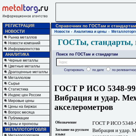
РЕГИСТРАЦИЯ
Справочник по ГОСТам и стандартам
НОВОСТИ
Новости
Аналитика и цены
Металлоторг
Рынка металлов
ГОСТы, стандарты, 
Новости компаний
Информагентства
Поиск по ГОСТам и стандартам
АНАЛИТИКА
Черные металлы
Цветные металлы
Сортировать
по дате
по релевантнос
Драгоценные металлы
Металлолом
Сырье
ГОСТ Р ИСО 5348-99
Статистика
Индекс цен России
Вибрация и удар. Ме
Мировые цены
акселерометров
Цены на биржах
Вопрос месяца
Публикации
Обозначение
ГОСТ Р ИСО 5348-
Цены и прогнозы
МЕТАЛЛОТОРГОВЛЯ
Заглавие на русском
Вибрация и удар. 
языке
Металлоторговля