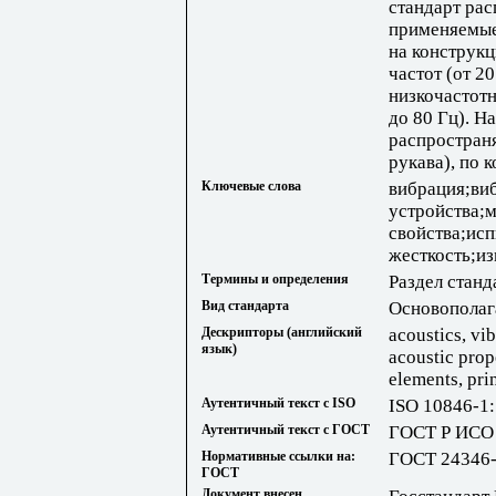
стандарт рас
применяемые
на конструкц
частот (от 20
низкочастотн
до 80 Гц). Н
распространя
рукава), по 
Ключевые слова
вибрация;в
устройства;
свойства;ис
жесткость;и
Термины и определения
Раздел станд
Вид стандарта
Основополаг
Дескрипторы (английский
acoustics, vi
язык)
acoustic prope
elements, pri
Аутентичный текст с ISO
ISO 10846-1
Аутентичный текст с ГОСТ
ГОСТ Р ИСО 
Нормативные ссылки на:
ГОСТ 24346
ГОСТ
Документ внесен