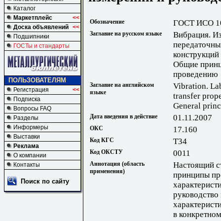
Каталог
Маркетплейс
<<
Обозначение
ГОСТ ИСО 1
Доска объявлений
<<
Заглавие на русском языке
Вибрация. И
Подшипники
передаточны
ГОСТы и стандарты
конструкций 
Общие принц
проведению
ПОЛЬЗОВАТЕЛЯМ
Заглавие на английском
Vibration. La
Регистрация
<<
языке
transfer prope
Подписка
General princ
Вопросы FAQ
Дата введения в действие
01.11.2007
Разделы
Информеры
ОКС
17.160
Выставки
Код КГС
Т34
Реклама
Код ОКСТУ
0011
О компании
Аннотация (область
Настоящий с
Контакты
применения)
принципы пр
Поиск по сайту
характеристи
руководство
характерист
в конкретно