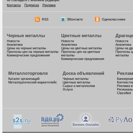
не совпадать с мнением редакции.
Контакты
Подписка
Реклама
RSS
ВКонтакте
Одноклассники
Черные металлы
Цветные металлы
Драгоц
Новости
Новости
Новости
Аналитика
Аналитика
Аналитика
Цены на черные металлы
Цены на цветные металлы
Цены на д
Прогнозы цен на черные металлы
Прогнозы цен на цветные
Прогнозы ц
Коммерческие предложения
металлы
металлы
Коммерческие предложения
Металлоторговля
Доска объявлений
Реклам
Каталог организаций
Черные металлы
Баннерная
Металлургический маркетплейс
Цветные металлы
Контекстн
Сырье и металлолом
Реклама в
Услуги
Региональ
Classified