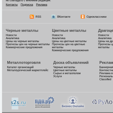
не совпадать с мнением редакции.
Контакты
Подписка
Реклама
RSS
ВКонтакте
Одноклассники
Черные металлы
Цветные металлы
Драгоц
Новости
Новости
Новости
Аналитика
Аналитика
Аналитика
Цены на черные металлы
Цены на цветные металлы
Цены на д
Прогнозы цен на черные металлы
Прогнозы цен на цветные
Прогнозы ц
Коммерческие предложения
металлы
металлы
Коммерческие предложения
Металлоторговля
Доска объявлений
Реклам
Каталог организаций
Черные металлы
Баннерная
Металлургический маркетплейс
Цветные металлы
Контекстн
Сырье и металлолом
Реклама в
Услуги
Региональ
Classified