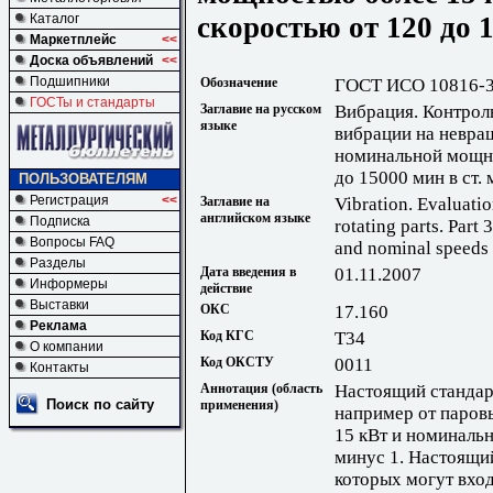
скоростью от 120 до 1
Каталог
Маркетплейс
<<
Доска объявлений
<<
Подшипники
Обозначение
ГОСТ ИСО 10816-3
ГОСТы и стандарты
Заглавие на русском
Вибрация. Контрол
языке
вибрации на невра
номинальной мощно
до 15000 мин в ст. 
ПОЛЬЗОВАТЕЛЯМ
Регистрация
<<
Заглавие на
Vibration. Evaluati
английском языке
Подписка
rotating parts. Par
Вопросы FAQ
and nominal speeds
Разделы
Дата введения в
01.11.2007
Информеры
действие
Выставки
ОКС
17.160
Реклама
Код КГС
Т34
О компании
Код ОКСТУ
0011
Контакты
Аннотация (область
Настоящий стандар
Поиск по сайту
применения)
например от паров
15 кВт и номинальн
минус 1. Настоящий
которых могут вход