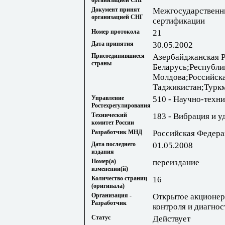
Документ принят
Межгосударственны
организацией СНГ
сертификации
Номер протокола
21
Дата принятия
30.05.2002
Присоединившиеся
Азербайджанская Р
страны
Беларусь;Республи
Молдова;Российска
Таджикистан;Туркм
Управление
510 - Научно-техн
Ростехрегулирования
Технический
183 - Вибрация и у
комитет России
Разработчик МНД
Российская Федера
Дата последнего
01.05.2008
издания
Номер(а)
переиздание
изменении(й)
Количество страниц
16
(оригинала)
Организация -
Открытое акционер
Разработчик
контроля и диагнос
Статус
Действует