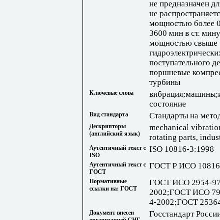
не предназначен дл
не распространяетс
мощностью более 0
3600 мин в ст. мин
мощностью свыше 3
гидроэлектрически
поступательного де
поршневые компрес
турбины
Ключевые слова
вибрация;машины;и
состояние
Вид стандарта
Стандарты на мето
Дескрипторы
mechanical vibratio
(английский язык)
rotating parts, indu
Аутентичный текст с
ISO 10816-3:1998
ISO
Аутентичный текст с
ГОСТ Р ИСО 10816
ГОСТ
Нормативные
ГОСТ ИСО 2954-97
ссылки на: ГОСТ
2002;ГОСТ ИСО 79
4-2002;ГОСТ 2536
Документ внесен
Госстандарт Росси
организацией СНГ