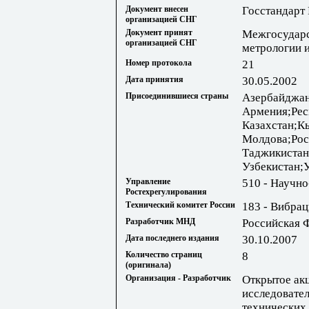
Документ внесен
Госстандарт
организацией СНГ
Документ принят
Межгосударс
организацией СНГ
метрологии 
Номер протокола
21
Дата принятия
30.05.2002
Присоединившиеся страны
Азербайджан
Армения;Рес
Казахстан;К
Молдова;Рос
Таджикистан
Узбекистан;
Управление
510 - Научно
Ростехрегулирования
Технический комитет России
183 - Вибрац
Разработчик МНД
Российская 
Дата последнего издания
30.10.2007
Количество страниц
8
(оригинала)
Организация - Разработчик
Открытое ак
исследовател
технических