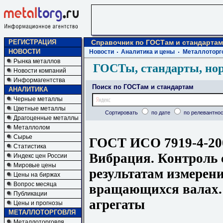
РЕГИСТРАЦИЯ
Справочник по ГОСТам и стандартам
НОВОСТИ
Новости
Аналитика и цены
Металлоторг
Рынка металлов
ГОСТы, стандарты, но
Новости компаний
Информагентства
Поиск по ГОСТам и стандартам
АНАЛИТИКА
Черные металлы
Цветные металлы
Сортировать
по дате
по релевантнос
Драгоценные металлы
Металлолом
Сырье
ГОСТ ИСО 7919-4-20
Статистика
Вибрация. Контроль 
Индекс цен России
Мировые цены
результатам измерен
Цены на биржах
Вопрос месяца
вращающихся валах.
Публикации
агрегаты
Цены и прогнозы
МЕТАЛЛОТОРГОВЛЯ
Металлоторговля