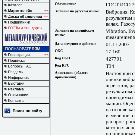
Обозначение
ГОСТ ИСО 7
Каталог
Маркетплейс
<<
Заглавие на русском языке
Вибрация. К
Доска объявлений
<<
результатам
Подшипники
валах. Газот
ГОСТы и стандарты
Заглавие на английском
Vibration. Ev
языке
measurements 
Дата введения в действие
01.11.2007
ПОЛЬЗОВАТЕЛЯМ
ОКС
17.160
Регистрация
<<
Код ОКП
427791
Подписка
Код КГС
Т34
Вопросы FAQ
Разделы
Аннотация (область
Настоящий с
применения)
Информеры
оценки вибр
Выставки
агрегатов, 
Реклама
результатам 
О компании
проводимых 
Контакты
машин. Оцен
на основе ка
Поиск по сайту
изменении эт
распространя
которых испо
подшипникам