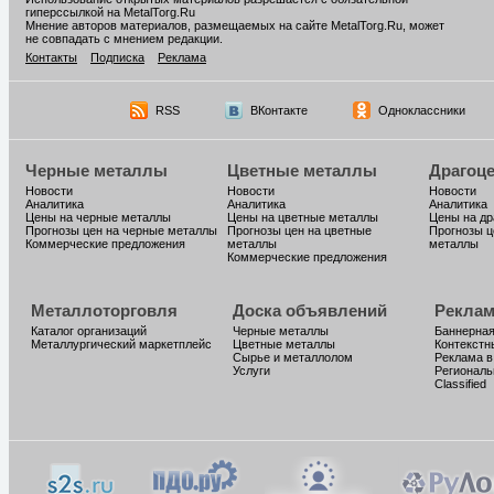
гиперссылкой на MetalTorg.Ru
Мнение авторов материалов, размещаемых на сайте MetalTorg.Ru, может
не совпадать с мнением редакции.
Контакты
Подписка
Реклама
RSS
ВКонтакте
Одноклассники
Черные металлы
Цветные металлы
Драгоц
Новости
Новости
Новости
Аналитика
Аналитика
Аналитика
Цены на черные металлы
Цены на цветные металлы
Цены на д
Прогнозы цен на черные металлы
Прогнозы цен на цветные
Прогнозы ц
Коммерческие предложения
металлы
металлы
Коммерческие предложения
Металлоторговля
Доска объявлений
Реклам
Каталог организаций
Черные металлы
Баннерная
Металлургический маркетплейс
Цветные металлы
Контекстн
Сырье и металлолом
Реклама в
Услуги
Региональ
Classified