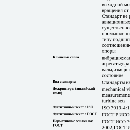
выходной мо
вращения от 
Стандарт не 
авиационных 
существенно
промышленны
типу подшипн
соотношению
опоры
Ключевые слова
вибрация;ма
агрегаты;вр
валы;измере
состояние
Вид стандарта
Стандарты н
Дескрипторы (английский
mechanical vi
язык)
measurements, 
turbine sets
Аутентичный текст с ISO
ISO 7919-4:
Аутентичный текст с ГОСТ
ГОСТ Р ИСО 
Нормативные ссылки на:
ГОСТ ИСО 7
ГОСТ
2002;ГОСТ И