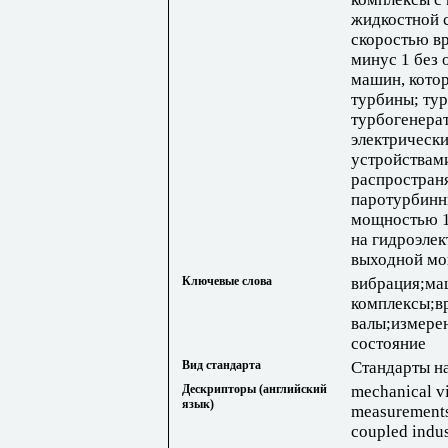
жидкостной 
скоростью вр
минус 1 без
машин, котор
турбины; ту
турбогенера
электрическ
устройствам
распростран
паротурбинн
мощностью 1
на гидроэлек
выходной мо
Ключевые слова
вибрация;м
комплексы;
валы;измере
состояние
Вид стандарта
Стандарты н
Дескрипторы (английский
mechanical vi
язык)
measurements, 
coupled indus