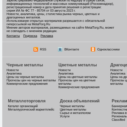
зарегистрировано Федеральной службой по надзору в сфере связи,
информационных технологий и массовых коммуникаций (Роскомнадзор),
регистрационный номер и дата принятия решения о регистрации:
серия ИА № ФС 77 - 85704 от 03 августа 2023 г.
Новости, аналитика, цены, статистика рынка черных, цветных и
драгоценных металлов.
Использование открытых материалов разрешается с обязательной
гиперссылкой на MetalTorg.Ru
Мнение авторов материалов, размещаемых на сайте MetalTorg.Ru, может
не совпадать с мнением редакции.
Контакты
Подписка
Реклама
RSS
ВКонтакте
Одноклассники
Черные металлы
Цветные металлы
Драгоц
Новости
Новости
Новости
Аналитика
Аналитика
Аналитика
Цены на черные металлы
Цены на цветные металлы
Цены на д
Прогнозы цен на черные металлы
Прогнозы цен на цветные
Прогнозы ц
Коммерческие предложения
металлы
металлы
Коммерческие предложения
Металлоторговля
Доска объявлений
Реклам
Каталог организаций
Черные металлы
Баннерная
Металлургический маркетплейс
Цветные металлы
Контекстн
Сырье и металлолом
Реклама в
Услуги
Региональ
Classified