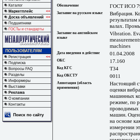
Обозначение
ГОСТ ИСО 7
Каталог
Маркетплейс
<<
Заглавие на русском языке
Вибрация. К
Доска объявлений
<<
результатам
Подшипники
валах. Пром
ГОСТы и стандарты
Заглавие на английском
Vibration. Ev
языке
measurements 
machines
ПОЛЬЗОВАТЕЛЯМ
Дата введения в действие
01.04.2008
Регистрация
<<
ОКС
17.160
Подписка
Код КГС
Т34
Вопросы FAQ
Разделы
Код ОКСТУ
0011
Информеры
Аннотация (область
Настоящий с
Выставки
применения)
оценки вибр
Реклама
машинных ко
О компании
режиме, по р
Контакты
проводимых 
машин. Оцен
Поиск по сайту
на основе ка
измерении эт
распростран
комплексы с