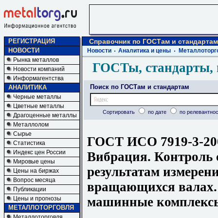
РЕГИСТРАЦИЯ
Справочник по ГОСТам и стандартам
НОВОСТИ
Новости
Аналитика и цены
Металлоторг
Рынка металлов
ГОСТы, стандарты, 
Новости компаний
Информагентства
Поиск по ГОСТам и стандартам
АНАЛИТИКА
Черные металлы
Цветные металлы
Сортировать
по дате
по релевантнос
Драгоценные металлы
Металлолом
Сырье
ГОСТ ИСО 7919-3-20
Статистика
Индекс цен России
Вибрация. Контроль 
Мировые цены
результатам измерен
Цены на биржах
Вопрос месяца
вращающихся валах
Публикации
машинные комплекс
Цены и прогнозы
МЕТАЛЛОТОРГОВЛЯ
Металлоторговля