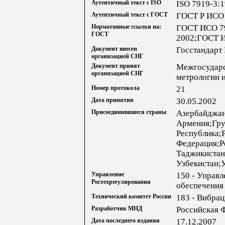
Аутентичный текст с ISO
ISO 7919-3:
Аутентичный текст с ГОСТ
ГОСТ Р ИСО 
Нормативные ссылки на:
ГОСТ ИСО 7
ГОСТ
2002;ГОСТ И
Документ внесен
Госстандарт
организацией СНГ
Документ принят
Межгосударс
организацией СНГ
метрологии 
Номер протокола
21
Дата принятия
30.05.2002
Присоединившиеся страны
Азербайджан
Армения;Гру
Республика;
Федерация;Р
Таджикистан
Узбекистан;
Управление
150 - Управ
Ростехрегулирования
обеспечения
Технический комитет России
183 - Вибрац
Разработчик МНД
Российская 
Дата последнего издания
17.12.2007