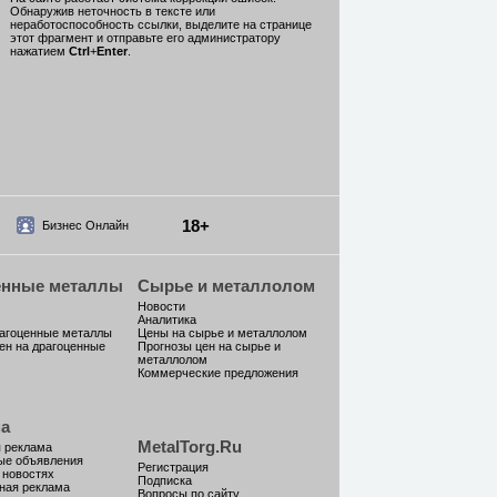
Обнаружив неточность в тексте или
неработоспособность ссылки, выделите на странице
этот фрагмент и отправьте его администратору
нажатием
Ctrl
+
Enter
.
18+
Бизнес Онлайн
енные металлы
Сырье и металлолом
Новости
Аналитика
рагоценные металлы
Цены на сырье и металлолом
ен на драгоценные
Прогнозы цен на сырье и
металлолом
Коммерческие предложения
а
MetalTorg.Ru
 реклама
ые объявления
Регистрация
 новостях
Подписка
ная реклама
Вопросы по сайту