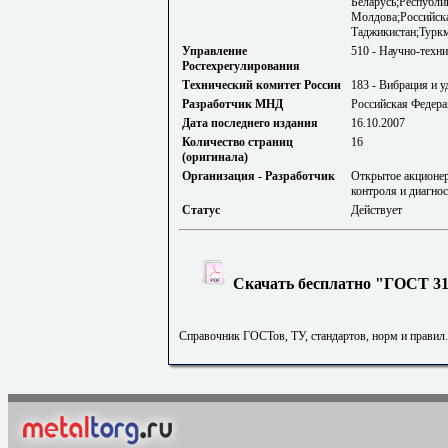
Беларусь;Республи
Молдова;Российск
Таджикистан;Турк
Управление
510 - Научно-техн
Ростехрегулирования
Технический комитет России
183 - Вибрация и у
Разработчик МНД
Российская Федера
Дата последнего издания
16.10.2007
Количество страниц
16
(оригинала)
Организация - Разработчик
Открытое акционер
контроля и диагно
Статус
Действует
Скачать бесплатно "ГОСТ 311
Справочник ГОСТов, ТУ, стандартов, норм и правил