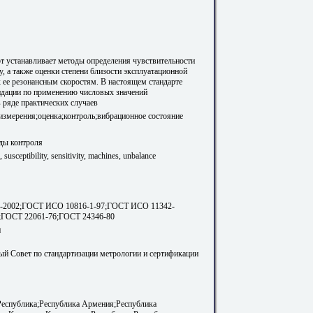
т устанавливает методы определения чувствительности
, а также оценки степени близости эксплуатационной
 ее резонансным скоростям. В настоящем стандарте
дации по применению числовых значений
 ряде практических случаев
змерения;оценка;контроль;вибрационное состояние
ды контроля
 susceptibility, sensitivity, machines, unbalance
-2002;ГОСТ ИСО 10816-1-97;ГОСТ ИСО 11342-
;ГОСТ 22061-76;ГОСТ 24346-80
и
й Совет по стандартизации метрологии и сертификации
Республика;Республика Армения;Республика