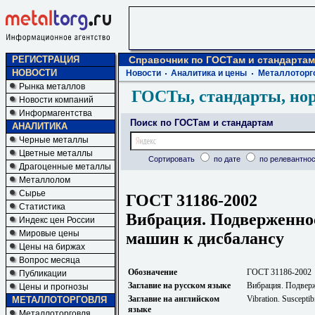
РЕГИСТРАЦИЯ
Справочник по ГОСТам и стандартам
НОВОСТИ
Новости
Аналитика и цены
Металлоторг
Рынка металлов
ГОСТы, стандарты, но
Новости компаний
Информагентства
Поиск по ГОСТам и стандартам
АНАЛИТИКА
Черные металлы
Цветные металлы
Сортировать
по дате
по релевантнос
Драгоценные металлы
Металлолом
Сырье
ГОСТ 31186-2002
Статистика
Вибрация. Подверженно
Индекс цен России
Мировые цены
машин к дисбалансу
Цены на биржах
Вопрос месяца
Обозначение
ГОСТ 31186-2002
Публикации
Заглавие на русском языке
Вибрация. Подверж
Цены и прогнозы
Заглавие на английском
Vibration. Susceptib
МЕТАЛЛОТОРГОВЛЯ
языке
Металлоторговля