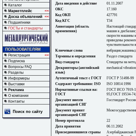
Дата введения в действие
01.11.2007
Каталог
ОКС
17.160
Маркетплейс
<<
Код ОКП
427791
Доска объявлений
<<
Код КГС
Т34
Подшипники
Аннотация (область
Настоящий стандар
ГОСТы и стандарты
применения)
машин к дисбалансу
скорости машины к
приведены рекомен
чувствительности в
ПОЛЬЗОВАТЕЛЯМ
Ключевые слова
вибрация;машины;и
Регистрация
<<
Термины и определения
Раздел стандарта
Подписка
Вид стандарта
Стандарты на мето
Вопросы FAQ
Дескрипторы (английский
mechanical vibration,
язык)
Разделы
Аутентичный текст с ГОСТ
ГОСТ Р 51498-99
Информеры
Содержит требования: ISO
ISO 10814:1996
Выставки
Нормативные ссылки на:
ГОСТ ИСО 7919-1
Реклама
ГОСТ
95;ГОСТ 19534-74
О компании
Документ внесен
Госстандарт Росси
Контакты
организацией СНГ
Документ принят
Межгосударственны
Поиск по сайту
организацией СНГ
Номер протокола
22
Дата принятия
06.11.2002
Присоединившиеся страны
Азербайджанская 