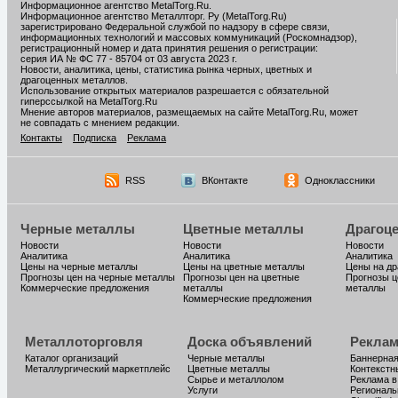
Информационное агентство MetalTorg.Ru
.
Информационное агентство Металлторг. Ру (MetalTorg.Ru)
зарегистрировано Федеральной службой по надзору в сфере связи,
информационных технологий и массовых коммуникаций (Роскомнадзор),
регистрационный номер и дата принятия решения о регистрации:
серия ИА № ФС 77 - 85704 от 03 августа 2023 г.
Новости, аналитика, цены, статистика рынка черных, цветных и
драгоценных металлов.
Использование открытых материалов разрешается с обязательной
гиперссылкой на MetalTorg.Ru
Мнение авторов материалов, размещаемых на сайте MetalTorg.Ru, может
не совпадать с мнением редакции.
Контакты
Подписка
Реклама
RSS
ВКонтакте
Одноклассники
Черные металлы
Цветные металлы
Драгоц
Новости
Новости
Новости
Аналитика
Аналитика
Аналитика
Цены на черные металлы
Цены на цветные металлы
Цены на д
Прогнозы цен на черные металлы
Прогнозы цен на цветные
Прогнозы ц
Коммерческие предложения
металлы
металлы
Коммерческие предложения
Металлоторговля
Доска объявлений
Реклам
Каталог организаций
Черные металлы
Баннерная
Металлургический маркетплейс
Цветные металлы
Контекстн
Сырье и металлолом
Реклама в
Услуги
Региональ