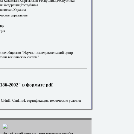
ка Казахстан;Кыргызская Республика;Республика
ая Федерация;Республика
менистан;Украина
ическое управление
дар
ция
ное общество "Научно-исследовательский центр
стики технических систем"
86-2002" в формате pdf
. СНиП, СанПиН, сертификация, технические условия
На сайте работает система коррекции ошибок.