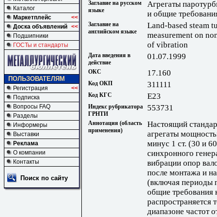
Заглавие на русском
Агрегаты паротурб
Каталог
языке
и общие требовани
Маркетплейс
<<
Заглавие на
Land-based steam tu
Доска объявлений
<<
английском языке
measurement on non-
Подшипники
of vibration
ГОСТы и стандарты
Дата введения в
01.07.1999
действие
ОКС
17.160
ПОЛЬЗОВАТЕЛЯМ
Код ОКП
311111
Регистрация
<<
Код КГС
Е23
Подписка
Индекс рубрикатора
553731
Вопросы FAQ
ГРНТИ
Разделы
Аннотация (область
Настоящий стандар
Информеры
применения)
агрегаты мощностью
Выставки
минус 1 ст. (30 и 6
Реклама
синхронного генера
О компании
вибрации опор вал
Контакты
после монтажа и на
Поиск по сайту
(включая периоды п
общие требования 
распространяется т
диапазоне частот о