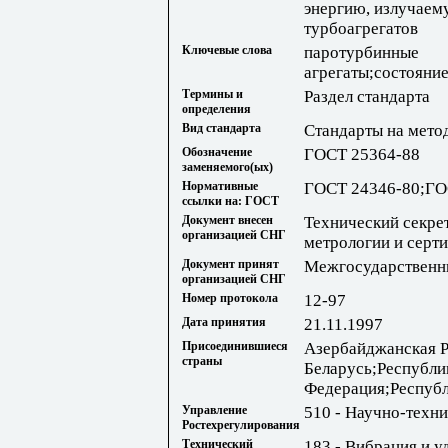
энергию, излучае
турбоагрегатов
Ключевые слова
паротурбинные
агрегаты;состояни
Термины и
Раздел стандарта
определения
Вид стандарта
Стандарты на мето
Обозначение
ГОСТ 25364-88
заменяемого(ых)
Нормативные
ГОСТ 24346-80;ГО
ссылки на: ГОСТ
Документ внесен
Технический секре
организацией СНГ
метрологии и серт
Документ принят
Межгосударственны
организацией СНГ
Номер протокола
12-97
Дата принятия
21.11.1997
Присоединившиеся
Азербайджанская Р
страны
Беларусь;Республи
Федерация;Республ
Управление
510 - Научно-техн
Ростехрегулирования
Технический
183 - Вибрация и у