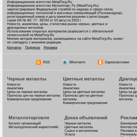
Информационное агентство MetalTorg.Ru
.
Информационное агентство Металлторг. Ру (MetalTorg.Ru)
зарегистрировано Федеральной службой по надзору в сфере связи,
информационных технологий и массовых коммуникаций (Роскомнадзор),
регистрационный номер и дата принятия решения о регистрации:
серия ИА № ФС 77 - 85704 от 03 августа 2023 г.
Новости, аналитика, цены, статистика рынка черных, цветных и
драгоценных металлов.
Использование открытых материалов разрешается с обязательной
гиперссылкой на MetalTorg.Ru
Мнение авторов материалов, размещаемых на сайте MetalTorg.Ru, может
не совпадать с мнением редакции.
Контакты
Подписка
Реклама
RSS
ВКонтакте
Одноклассники
Черные металлы
Цветные металлы
Драгоц
Новости
Новости
Новости
Аналитика
Аналитика
Аналитика
Цены на черные металлы
Цены на цветные металлы
Цены на д
Прогнозы цен на черные металлы
Прогнозы цен на цветные
Прогнозы ц
Коммерческие предложения
металлы
металлы
Коммерческие предложения
Металлоторговля
Доска объявлений
Реклам
Каталог организаций
Черные металлы
Баннерная
Металлургический маркетплейс
Цветные металлы
Контекстн
Сырье и металлолом
Реклама в
Услуги
Региональ