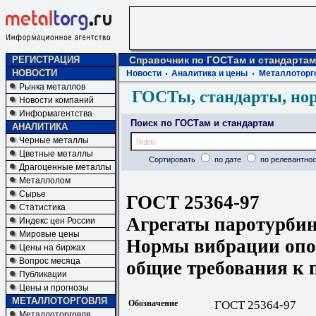
РЕГИСТРАЦИЯ
Справочник по ГОСТам и стандартам
НОВОСТИ
Новости
Аналитика и цены
Металлоторг
Рынка металлов
ГОСТы, стандарты, но
Новости компаний
Информагентства
Поиск по ГОСТам и стандартам
АНАЛИТИКА
Черные металлы
Цветные металлы
Сортировать
по дате
по релевантнос
Драгоценные металлы
Металлолом
Сырье
ГОСТ 25364-97
Статистика
Агрегаты паротурби
Индекс цен России
Мировые цены
Нормы вибрации опо
Цены на биржах
Вопрос месяца
общие требования к 
Публикации
Цены и прогнозы
МЕТАЛЛОТОРГОВЛЯ
Обозначение
ГОСТ 25364-97
Металлоторговля