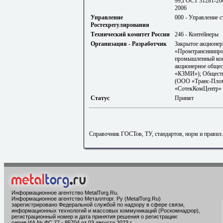
99;ГОСТ 31281-20
2006
Управление
000 - Управление с
Ростехрегулирования
Технический комитет России
246 - Контейнеры
Организация - Разработчик
Закрытое акционе
«Промтрансниипро
промышленный кон
акционерное общес
«КЗМИ»); Обществ
(ООО «Транс-Плом
«СотекКомЦентр»
Статус
Принят
Справочник ГОСТов, ТУ, стандартов, норм и правил
Информационное агентство MetalTorg.Ru
.
Информационное агентство Металлторг. Ру (MetalTorg.Ru)
зарегистрировано Федеральной службой по надзору в сфере связи,
информационных технологий и массовых коммуникаций (Роскомнадзор),
регистрационный номер и дата принятия решения о регистрации:
серия ИА № ФС 77 - 85704 от 03 августа 2023 г.