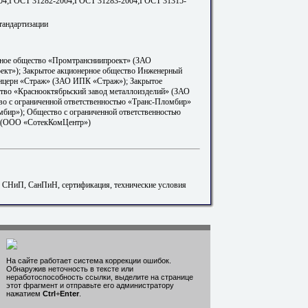
04;ГОСТ 31282-2004;ГОСТ 31283-2004;ГОСТ 31315-
тандартизации
рное общество «Промтрансниипроект» (ЗАО
ект»); Закрытое акционерное общество Инженерный
церн «Страж» (ЗАО ИПК «Страж»); Закрытое
тво «Краснооктябрьский завод металлоизделий» (ЗАО
о с ограниченной ответственностью «Транс-Пломбир»
бир»); Общество с ограниченной ответственностью
 (ООО «СотекКомЦентр»)
. СНиП, СанПиН, сертификация, технические условия
На сайте работает система коррекции ошибок.
Обнаружив неточность в тексте или
неработоспособность ссылки, выделите на странице
этот фрагмент и отправьте его администратору
нажатием
Ctrl
+
Enter
.