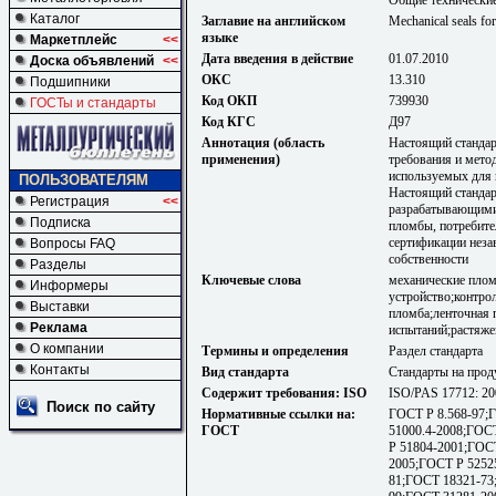
Каталог
Заглавие на английском
Mechanical seals for
языке
Маркетплейс
<<
Дата введения в действие
01.07.2010
Доска объявлений
<<
ОКС
13.310
Подшипники
Код ОКП
739930
ГОСТы и стандарты
Код КГС
Д97
Аннотация (область
Настоящий стандар
применения)
требования и мето
используемых для 
ПОЛЬЗОВАТЕЛЯМ
Настоящий стандар
Регистрация
<<
разрабатывающими
Подписка
пломбы, потребите
сертификации неза
Вопросы FAQ
собственности
Разделы
Ключевые слова
механические пло
Информеры
устройство;контро
Выставки
пломба;ленточная 
Реклама
испытаний;растяже
О компании
Термины и определения
Раздел стандарта
Контакты
Вид стандарта
Стандарты на прод
Содержит требования: ISO
ISO/PAS 17712: 20
Поиск по сайту
Нормативные ссылки на:
ГОСТ Р 8.568-97;
ГОСТ
51000.4-2008;ГОС
Р 51804-2001;ГОС
2005;ГОСТ Р 5252
81;ГОСТ 18321-73