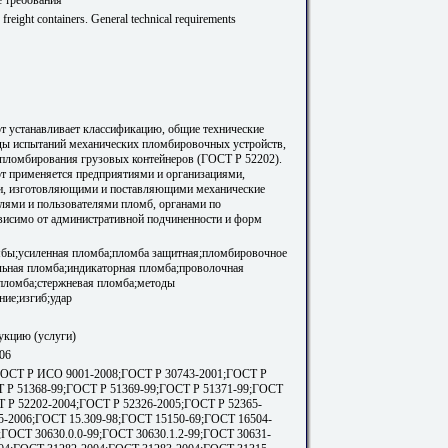
 freight containers. General technical requirements
т устанавливает классификацию, общие технические
ды испытаний механических пломбировочных устройств,
пломбирования грузовых контейнеров (ГОСТ Р 52202).
т применяется предприятиями и организациями,
, изготовляющими и поставляющими механические
лями и пользователями пломб, органами по
висимо от административной подчиненности и форм
мбы;усиленная пломба;пломба защитная;пломбировочное
льная пломба;индикаторная пломба;проволочная
пломба;стержневая пломба;методы
ние;изгиб;удар
укцию (услуги)
06
ГОСТ Р ИСО 9001-2008;ГОСТ Р 30743-2001;ГОСТ Р
Т Р 51368-99;ГОСТ Р 51369-99;ГОСТ Р 51371-99;ГОСТ
Т Р 52202-2004;ГОСТ Р 52326-2005;ГОСТ Р 52365-
5-2006;ГОСТ 15.309-98;ГОСТ 15150-69;ГОСТ 16504-
;ГОСТ 30630.0.0-99;ГОСТ 30630.1.2-99;ГОСТ 30631-