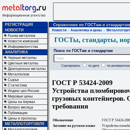
РЕГИСТРАЦИЯ
Справочник по ГОСТам и стандартам
НОВОСТИ
Новости
Аналитика и цены
Металлоторг
Рынка металлов
ГОСТы, стандарты, но
Новости компаний
Информагентства
Поиск по ГОСТам и стандартам
АНАЛИТИКА
Черные металлы
Цветные металлы
Сортировать
по дате
по релевантнос
Драгоценные металлы
Металлолом
Сырье
ГОСТ Р 53424-2009
Статистика
Устройства пломбирово
Индекс цен России
Мировые цены
грузовых контейнеров.
Цены на биржах
требования
Вопрос месяца
Публикации
Цены и прогнозы
Обозначение
ГОСТ Р 53424-200
МЕТАЛЛОТОРГОВЛЯ
Заглавие на русском языке
Устройства пломби
Металлоторговля
Общие технические