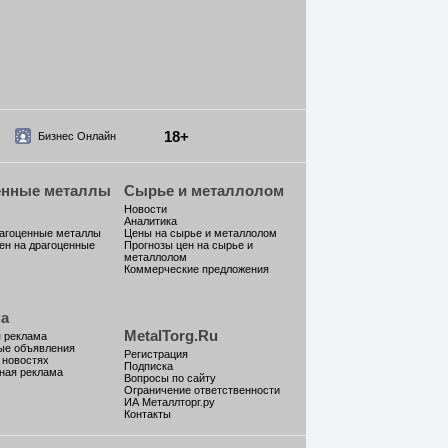
18+
Бизнес Онлайн
енные металлы
Сырье и металлолом
Новости
Аналитика
рагоценные металлы
Цены на сырье и металлолом
ен на драгоценные
Прогнозы цен на сырье и
металлолом
Коммерческие предложения
а
MetalTorg.Ru
 реклама
ые объявления
Регистрация
 новостях
Подписка
ная реклама
Вопросы по сайту
Ограничение ответственности
ИА Металлторг.ру
Контакты