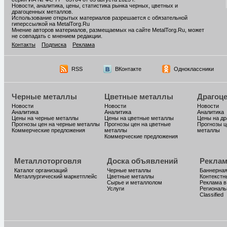
Новости, аналитика, цены, статистика рынка черных, цветных и
драгоценных металлов.
Использование открытых материалов разрешается с обязательной
гиперссылкой на MetalTorg.Ru
Мнение авторов материалов, размещаемых на сайте MetalTorg.Ru, может
не совпадать с мнением редакции.
Контакты
Подписка
Реклама
RSS
ВКонтакте
Одноклассники
Черные металлы
Цветные металлы
Драгоц
Новости
Новости
Новости
Аналитика
Аналитика
Аналитика
Цены на черные металлы
Цены на цветные металлы
Цены на д
Прогнозы цен на черные металлы
Прогнозы цен на цветные
Прогнозы ц
Коммерческие предложения
металлы
металлы
Коммерческие предложения
Металлоторговля
Доска объявлений
Реклам
Каталог организаций
Черные металлы
Баннерная
Металлургический маркетплейс
Цветные металлы
Контекстн
Сырье и металлолом
Реклама в
Услуги
Региональ
Classified