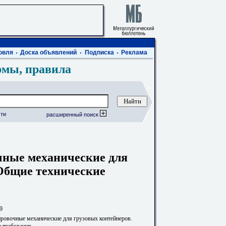
овля
Доска объявлений
Подписка
Реклама
рмы, правила
ти
расширенный поиск
чные механические для
 Общие технические
9
ровочные механические для грузовых контейнеров.
 требования