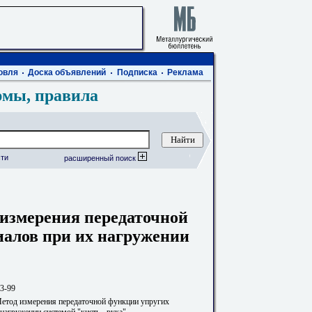
овля
Доска объявлений
Подписка
Реклама
рмы, правила
ти
расширенный поиск
 измерения передаточной
иалов при их нагружении
3-99
Метод измерения передаточной функции упругих
нагружении системой "кисть - рука"