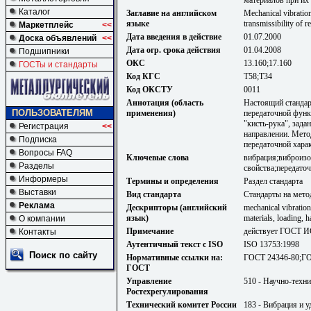
Каталог
Заглавие на английском
Mechanical vibratio
языке
transmissibility of 
Маркетплейс
<<
Дата введения в действие
01.07.2000
Доска объявлений
<<
Дата огр. срока действия
01.04.2008
Подшипники
ОКС
13.160;17.160
ГОСТы и стандарты
Код КГС
Т58;Т34
Код ОКСТУ
0011
Аннотация (область
Настоящий стандар
ПОЛЬЗОВАТЕЛЯМ
применения)
передаточной функ
"кисть-рука", зада
Регистрация
<<
направлении. Мето
Подписка
передаточной хара
Вопросы FAQ
Ключевые слова
вибрация;виброиз
Разделы
свойства;передато
Информеры
Термины и определения
Раздел стандарта
Выставки
Вид стандарта
Стандарты на мето
Реклама
Дескрипторы (английский
mechanical vibration,
язык)
materials, loading,
О компании
Примечание
действует ГОСТ И
Контакты
Аутентичный текст с ISO
ISO 13753:1998
Поиск по сайту
Нормативные ссылки на:
ГОСТ 24346-80;Г
ГОСТ
Управление
510 - Научно-техн
Ростехрегулирования
Технический комитет России
183 - Вибрация и у