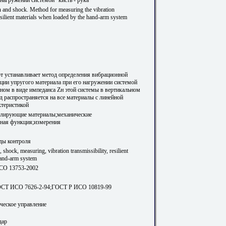
n and shock. Method for measuring the vibration
resilient materials when loaded by the hand-arm system
т устанавливает метод определения вибрационной
ции упругого материала при его нагружении системой
нном в виде импеданса Zн этой системы в вертикальном
д распространяется на все материалы с линейной
ктеристикой
олирующие материалы;механические
чная функция;измерения
ды контроля
 shock, measuring, vibration transmissibility, resilient
 hand-arm system
СО 13753-2002
ОСТ ИСО 7626-2-94;ГОСТ Р ИСО 10819-99
ическое управление
дар