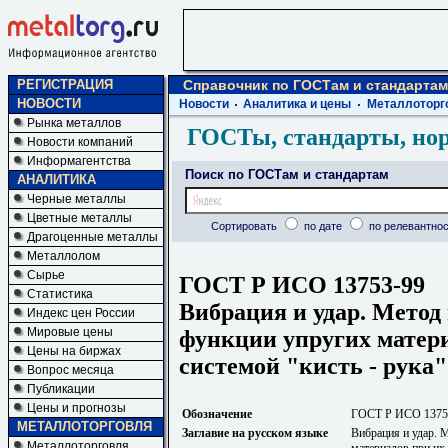
РЕГИСТРАЦИЯ
Справочник по ГОСТам и стандартам
НОВОСТИ
Новости
Аналитика и цены
Металлоторг
Рынка металлов
ГОСТы, стандарты, но
Новости компаний
Информагентства
Поиск по ГОСТам и стандартам
АНАЛИТИКА
Черные металлы
Цветные металлы
Сортировать
по дате
по релевантнос
Драгоценные металлы
Металлолом
Сырье
ГОСТ Р ИСО 13753-99
Статистика
Вибрация и удар. Метод
Индекс цен России
Мировые цены
функции упругих матер
Цены на биржах
системой "кисть - рука"
Вопрос месяца
Публикации
Цены и прогнозы
Обозначение
ГОСТ Р ИСО 1375
МЕТАЛЛОТОРГОВЛЯ
Заглавие на русском языке
Вибрация и удар. 
Металлоторговля
материалов при их 