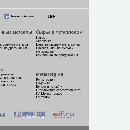
18+
Бизнес Онлайн
енные металлы
Сырье и металлолом
Новости
Аналитика
рагоценные металлы
Цены на сырье и металлолом
ен на драгоценные
Прогнозы цен на сырье и
металлолом
Коммерческие предложения
а
MetalTorg.Ru
 реклама
ые объявления
Регистрация
 новостях
Подписка
ная реклама
Вопросы по сайту
Ограничение ответственности
ИА Металлторг.ру
Контакты