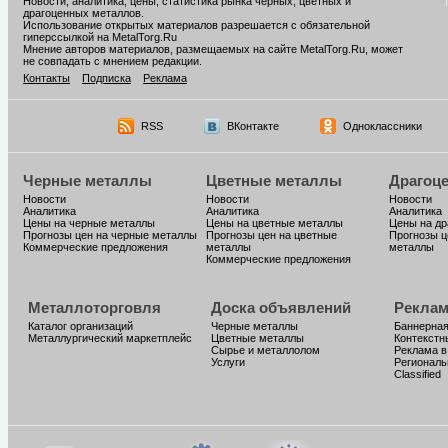
Новости, аналитика, цены, статистика рынка черных, цветных и
драгоценных металлов.
Использование открытых материалов разрешается с обязательной
гиперссылкой на MetalTorg.Ru
Мнение авторов материалов, размещаемых на сайте MetalTorg.Ru, может
не совпадать с мнением редакции.
Контакты
Подписка
Реклама
RSS
ВКонтакте
Одноклассники
Черные металлы
Цветные металлы
Драгоц
Новости
Новости
Новости
Аналитика
Аналитика
Аналитика
Цены на черные металлы
Цены на цветные металлы
Цены на д
Прогнозы цен на черные металлы
Прогнозы цен на цветные
Прогнозы ц
Коммерческие предложения
металлы
металлы
Коммерческие предложения
Металлоторговля
Доска объявлений
Реклам
Каталог организаций
Черные металлы
Баннерная
Металлургический маркетплейс
Цветные металлы
Контекстн
Сырье и металлолом
Реклама в
Услуги
Региональ
Classified