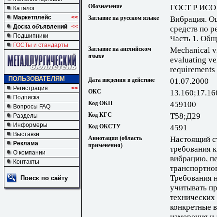
Обозначение
ГОСТ Р ИСО 
Каталог
Маркетплейс
<<
Заглавие на русском языке
Вибрация. О
Доска объявлений
<<
средств по р
Подшипники
Часть 1. Общ
ГОСТы и стандарты
Заглавие на английском
Mechanical v
языке
evaluating veh
requirements
ПОЛЬЗОВАТЕЛЯМ
Дата введения в действие
01.07.2000
Регистрация
<<
ОКС
13.160;17.16
Подписка
Код ОКП
459100
Вопросы FAQ
Код КГС
Т58;Д29
Разделы
Информеры
Код ОКСТУ
4591
Выставки
Аннотация (область
Настоящий с
Реклама
применения)
требования 
О компании
вибрацию, п
Контакты
транспортно
Требования н
Поиск по сайту
учитывать пр
технических
конкретные 
измерения и 