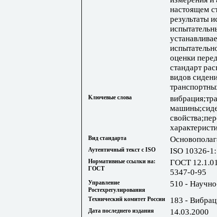
настоящем ст
результаты и
испытательн
устанавливае
испытательн
оценки пере
стандарт рас
видов сиден
транспортны
Ключевые слова
вибрация;тр
машины;сиде
свойства;пе
характерист
Вид стандарта
Основополаг
Аутентичный текст с ISO
ISO 10326-1
Нормативные ссылки на:
ГОСТ 12.1.0
ГОСТ
5347-0-95
Управление
510 - Научно
Ростехрегулирования
Технический комитет России
183 - Вибрац
Дата последнего издания
14.03.2000