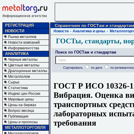
РЕГИСТРАЦИЯ
Справочник по ГОСТам и стандартам
НОВОСТИ
Новости
Аналитика и цены
Металлоторг
Рынка металлов
ГОСТы, стандарты, но
Новости компаний
Информагентства
Поиск по ГОСТам и стандартам
АНАЛИТИКА
Черные металлы
Цветные металлы
Сортировать
по дате
по релевантнос
Драгоценные металлы
Металлолом
Сырье
ГОСТ Р ИСО 10326-1
Статистика
Вибрация. Оценка в
Индекс цен России
Мировые цены
транспортных средст
Цены на биржах
Вопрос месяца
лабораторных испыта
Публикации
требования
Цены и прогнозы
МЕТАЛЛОТОРГОВЛЯ
Металлоторговля