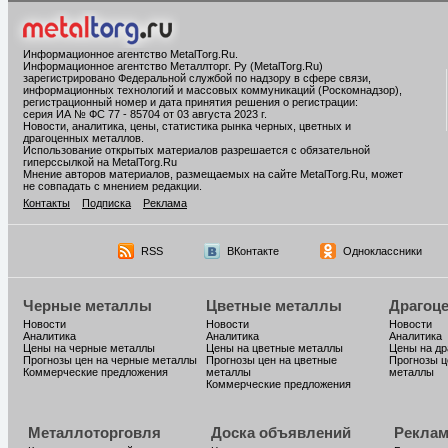
Информационное агентство MetalTorg.Ru
.
Информационное агентство Металлторг. Ру (MetalTorg.Ru)
зарегистрировано Федеральной службой по надзору в сфере связи,
информационных технологий и массовых коммуникаций (Роскомнадзор),
регистрационный номер и дата принятия решения о регистрации:
серия ИА № ФС 77 - 85704 от 03 августа 2023 г.
Новости, аналитика, цены, статистика рынка черных, цветных и
драгоценных металлов.
Использование открытых материалов разрешается с обязательной
гиперссылкой на MetalTorg.Ru
Мнение авторов материалов, размещаемых на сайте MetalTorg.Ru, может
не совпадать с мнением редакции.
Контакты
Подписка
Реклама
RSS
ВКонтакте
Одноклассники
Черные металлы
Цветные металлы
Драгоц
Новости
Новости
Новости
Аналитика
Аналитика
Аналитика
Цены на черные металлы
Цены на цветные металлы
Цены на д
Прогнозы цен на черные металлы
Прогнозы цен на цветные
Прогнозы ц
Коммерческие предложения
металлы
металлы
Коммерческие предложения
Металлоторговля
Доска объявлений
Реклам