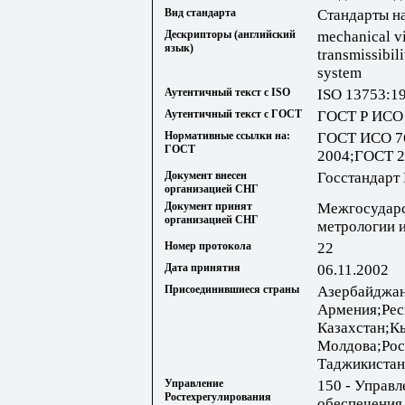
Вид стандарта
Стандарты н
Дескрипторы (английский
mechanical vi
язык)
transmissibili
system
Аутентичный текст с ISO
ISO 13753:1
Аутентичный текст с ГОСТ
ГОСТ Р ИСО
Нормативные ссылки на:
ГОСТ ИСО 7
ГОСТ
2004;ГОСТ 2
Документ внесен
Госстандарт
организацией СНГ
Документ принят
Межгосударс
организацией СНГ
метрологии 
Номер протокола
22
Дата принятия
06.11.2002
Присоединившиеся страны
Азербайджан
Армения;Рес
Казахстан;К
Молдова;Рос
Таджикистан
Управление
150 - Управ
Ростехрегулирования
обеспечения