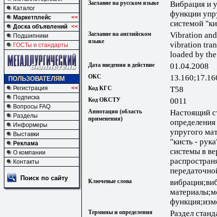
Заглавие на русском языке
Вибрация и 
Каталог
функции упр
Маркетплейс
<<
системой "ки
Доска объявлений
<<
Заглавие на английском
Vibration and
Подшипники
языке
vibration tran
ГОСТы и стандарты
loaded by th
Дата введения в действие
01.04.2008
ОКС
13.160;17.16
ПОЛЬЗОВАТЕЛЯМ
Код КГС
Т58
Регистрация
<<
Подписка
Код ОКСТУ
0011
Вопросы FAQ
Аннотация (область
Настоящий с
Разделы
применения)
определения
Информеры
упругого ма
Выставки
"кисть - рук
Реклама
системы в в
О компании
распространя
Контакты
передаточно
Поиск по сайту
Ключевые слова
вибрация;в
материалы;м
функция;изм
Термины и определения
Раздел станд