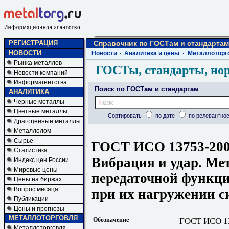
РЕГИСТРАЦИЯ
Справочник по ГОСТам и стандартам
НОВОСТИ
Новости
Аналитика и цены
Металлоторг
Рынка металлов
ГОСТы, стандарты, но
Новости компаний
Информагентства
Поиск по ГОСТам и стандартам
АНАЛИТИКА
Черные металлы
Цветные металлы
Сортировать
по дате
по релевантнос
Драгоценные металлы
Металлолом
Сырье
ГОСТ ИСО 13753-20
Статистика
Вибрация и удар. Ме
Индекс цен России
Мировые цены
передаточной функци
Цены на биржах
Вопрос месяца
при их нагружении с
Публикации
Цены и прогнозы
МЕТАЛЛОТОРГОВЛЯ
Обозначение
ГОСТ ИСО 1
Металлоторговля