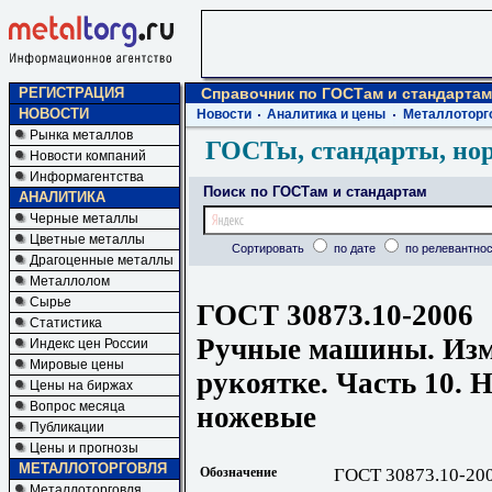
РЕГИСТРАЦИЯ
Справочник по ГОСТам и стандартам
НОВОСТИ
Новости
Аналитика и цены
Металлоторг
Рынка металлов
ГОСТы, стандарты, но
Новости компаний
Информагентства
Поиск по ГОСТам и стандартам
АНАЛИТИКА
Черные металлы
Цветные металлы
Сортировать
по дате
по релевантнос
Драгоценные металлы
Металлолом
Сырье
ГОСТ 30873.10-2006
Статистика
Ручные машины. Изм
Индекс цен России
Мировые цены
рукоятке. Часть 10.
Цены на биржах
Вопрос месяца
ножевые
Публикации
Цены и прогнозы
МЕТАЛЛОТОРГОВЛЯ
Обозначение
ГОСТ 30873.10-20
Металлоторговля