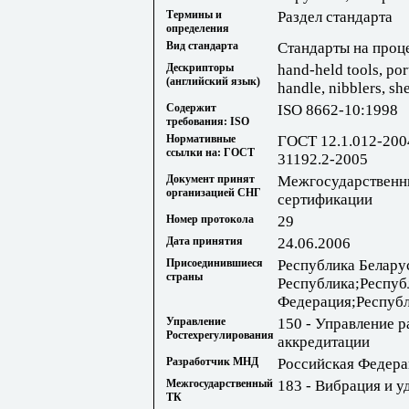
Термины и
Раздел стандарта
определения
Вид стандарта
Стандарты на проц
Дескрипторы
hand-held tools, por
(английский язык)
handle, nibblers, sh
Содержит
ISO 8662-10:1998
требования: ISO
Нормативные
ГОСТ 12.1.012-20
ссылки на: ГОСТ
31192.2-2005
Документ принят
Межгосударственны
организацией СНГ
сертификации
Номер протокола
29
Дата принятия
24.06.2006
Присоединившиеся
Республика Белару
страны
Республика;Респуб
Федерация;Республ
Управление
150 - Управление 
Ростехрегулирования
аккредитации
Разработчик МНД
Российская Федера
Межгосударственный
183 - Вибрация и у
ТК