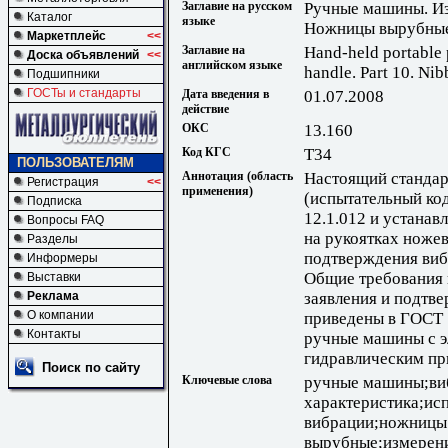
Заглавие на русском
Ручные машины. Из
Каталог
языке
Ножницы вырубные
Маркетплейс
<<
Заглавие на
Hand-held portable 
Доска объявлений
<<
английском языке
handlе. Part 10. Nib
Подшипники
ГОСТы и стандарты
Дата введения в
01.07.2008
действие
ОКС
13.160
Код КГС
Т34
ПОЛЬЗОВАТЕЛЯМ
Аннотация (область
Настоящий стандарт
Регистрация
<<
применения)
(испытательный ко
Подписка
12.1.012 и устана
Вопросы FAQ
на рукоятках ноже
Разделы
подтверждения виб
Информеры
Общие требования 
Выставки
заявления и подтв
Реклама
О компании
приведены в ГОСТ 
Контакты
ручные машины с э
гидравлическим п
Поиск по сайту
Ключевые слова
ручные машины;ви
характеристика;ис
вибрации;ножницы
вырубные;измерени