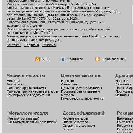
Информационное агентство MetalTorg.Ru
.
Информационное агентство Металлторг. Ру (MetalTorg.Ru)
зарегистрировано Федеральной службой по надзору в сфере связи,
информационных технологий и массовых коммуникаций (Роскомнадзор),
регистрационный номер и дата принятия решения о регистрации:
серия ИА № ФС 77 - 85704 от 03 августа 2023 г.
Новости, аналитика, цены, статистика рынка черных, цветных и
драгоценных металлов.
Использование открытых материалов разрешается с обязательной
гиперссылкой на MetalTorg.Ru
Мнение авторов материалов, размещаемых на сайте MetalTorg.Ru, может
не совпадать с мнением редакции.
Контакты
Подписка
Реклама
RSS
ВКонтакте
Одноклассники
Черные металлы
Цветные металлы
Драгоц
Новости
Новости
Новости
Аналитика
Аналитика
Аналитика
Цены на черные металлы
Цены на цветные металлы
Цены на д
Прогнозы цен на черные металлы
Прогнозы цен на цветные
Прогнозы ц
Коммерческие предложения
металлы
металлы
Коммерческие предложения
Металлоторговля
Доска объявлений
Реклам
Каталог организаций
Черные металлы
Баннерная
Металлургический маркетплейс
Цветные металлы
Контекстн
Сырье и металлолом
Реклама в
Услуги
Региональ
Classified