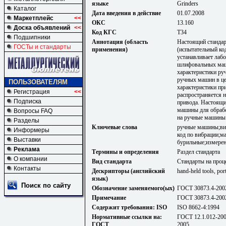
языке
Grinders
Каталог
Дата введения в действие
01.07.2008
Маркетплейс
<<
ОКС
13.160
Доска объявлений
<<
Код КГС
Т34
Подшипники
Аннотация (область
Настоящий стандар
ГОСТы и стандарты
применения)
(испытательный ко
устанавливает лаб
шлифовальных маш
характеристики ру
ручных машин в це
ПОЛЬЗОВАТЕЛЯМ
характеристики пр
Регистрация
<<
распространяется 
Подписка
привода. Настоящи
машины для обрабо
Вопросы FAQ
на ручные машины 
Разделы
Ключевые слова
ручные машины;виб
Информеры
код по вибрации;
Выставки
бурильные;измерен
Реклама
Термины и определения
Раздел стандарта
О компании
Вид стандарта
Стандарты на проц
Контакты
Дескрипторы (английский
hand-held tools, por
язык)
Поиск по сайту
Обозначение заменяемого(ых)
ГОСТ 30873.4-200
Примечание
ГОСТ 30873.4-2002
Содержит требования: ISO
ISO 8662-4:1994
Нормативные ссылки на:
ГОСТ 12.1.012-20
ГОСТ
2005