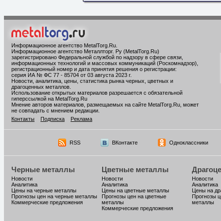
Информационное агентство MetalTorg.Ru
.
Информационное агентство Металлторг. Ру (MetalTorg.Ru)
зарегистрировано Федеральной службой по надзору в сфере связи,
информационных технологий и массовых коммуникаций (Роскомнадзор),
регистрационный номер и дата принятия решения о регистрации:
серия ИА № ФС 77 - 85704 от 03 августа 2023 г.
Новости, аналитика, цены, статистика рынка черных, цветных и
драгоценных металлов.
Использование открытых материалов разрешается с обязательной
гиперссылкой на MetalTorg.Ru
Мнение авторов материалов, размещаемых на сайте MetalTorg.Ru, может
не совпадать с мнением редакции.
Контакты
Подписка
Реклама
RSS
ВКонтакте
Одноклассники
Черные металлы
Цветные металлы
Драгоц
Новости
Новости
Новости
Аналитика
Аналитика
Аналитика
Цены на черные металлы
Цены на цветные металлы
Цены на д
Прогнозы цен на черные металлы
Прогнозы цен на цветные
Прогнозы ц
Коммерческие предложения
металлы
металлы
Коммерческие предложения