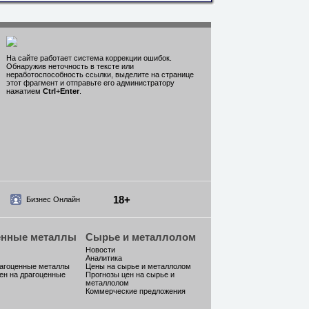
На сайте работает система коррекции ошибок.
Обнаружив неточность в тексте или
неработоспособность ссылки, выделите на странице
этот фрагмент и отправьте его администратору
нажатием
Ctrl
+
Enter
.
18+
Бизнес Онлайн
енные металлы
Сырье и металлолом
Новости
Аналитика
рагоценные металлы
Цены на сырье и металлолом
ен на драгоценные
Прогнозы цен на сырье и
металлолом
Коммерческие предложения