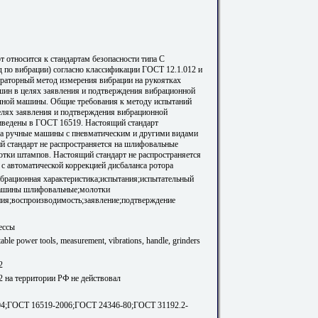
т относится к стандартам безопасности типа С
д по вибрации) согласно классификации ГОСТ 12.1.012 и
ораторный метод измерения вибрации на рукоятках
ин в целях заявления и подтверждения вибрационной
чной машины. Общие требования к методу испытаний
лях заявления и подтверждения вибрационной
иведены в ГОСТ 16519. Настоящий стандарт
на ручные машины с пневматическим и другими видами
й стандарт не распространяется на шлифовальные
тки штампов. Настоящий стандарт не распространяется
с автоматической коррекцией дисбаланса ротора
рационная характеристика;испытания;испытательный
машины шлифовальные;молотки
ия;воспроизводимость;заявление;подтверждение
ессы
table power tools, measurement, vibrations, handle, grinders
2
 на территории РФ не действовал
04;ГОСТ 16519-2006;ГОСТ 24346-80;ГОСТ 31192.2-