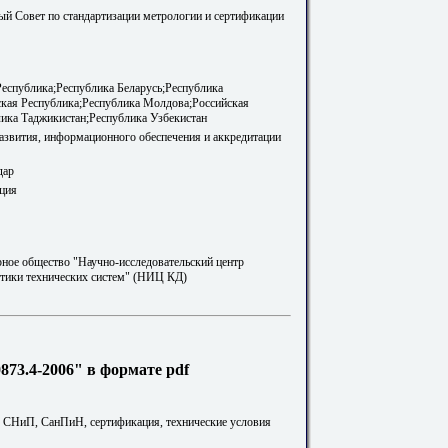
й Совет по стандартизации метрологии и сертификации
еспублика;Республика Беларусь;Республика
кая Республика;Республика Молдова;Российская
ика Таджикистан;Республика Узбекистан
развития, информационного обеспечения и аккредитации
дар
ция
ное общество "Научно-исследовательский центр
стики технических систем" (НИЦ КД)
73.4-2006" в формате pdf
. СНиП, СанПиН, сертификация, технические условия