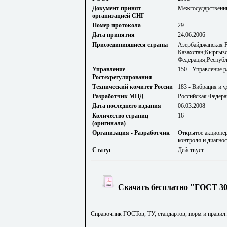
Документ принят
Межгосударственны
организацией СНГ
Номер протокола
29
Дата принятия
24.06.2006
Присоединившиеся страны
Азербайджанская Р
Казахстан;Кыргызс
Федерация;Республ
Управление
150 - Управление 
Ростехрегулирования
Технический комитет России
183 - Вибрация и у
Разработчик МНД
Российская Федера
Дата последнего издания
06.03.2008
Количество страниц
16
(оригинала)
Организация - Разработчик
Открытое акционер
контроля и диагно
Статус
Действует
Скачать бесплатно "ГОСТ 308
Справочник ГОСТов, ТУ, стандартов, норм и правил