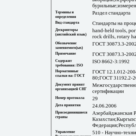
бурильные;измерен
Термины и
Раздел стандарта
определения
Вид стандарта
Стандарты на проц
Дескрипторы
hand-held tools, por
(английский язык)
rock drills, rotary 
Обозначение
ГОСТ 30873.3-200
заменяемого(ых)
Примечание
ГОСТ 30873.3-2002
Содержит
ISO 8662-3:1992
требования: ISO
Нормативные
ГОСТ 12.1.012-20
ссылки на: ГОСТ
80;ГОСТ 31192.2-2
Документ принят
Межгосударственны
организацией СНГ
сертификации
Номер протокола
29
Дата принятия
24.06.2006
Присоединившиеся
Азербайджанская Р
страны
Казахстан;Кыргызс
Федерация;Республ
Управление
510 - Научно-техн