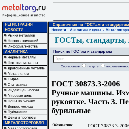
РЕГИСТРАЦИЯ
Справочник по ГОСТам и стандартам
НОВОСТИ
Новости
Аналитика и цены
Металлоторг
Рынка металлов
ГОСТы, стандарты, 
Новости компаний
Информагентства
Поиск по ГОСТам и стандартам
АНАЛИТИКА
Черные металлы
Цветные металлы
Сортировать
по дате
по релевантнос
Драгоценные металлы
Металлолом
Сырье
ГОСТ 30873.3-2006
Статистика
Индекс цен России
Ручные машины. Изм
Мировые цены
рукоятке. Часть 3. 
Цены на биржах
Вопрос месяца
бурильные
Публикации
Цены и прогнозы
МЕТАЛЛОТОРГОВЛЯ
Обозначение
ГОСТ 30873.3-200
Металлоторговля