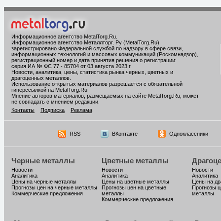
Информационное агентство MetalTorg.Ru
.
Информационное агентство Металлторг. Ру (MetalTorg.Ru)
зарегистрировано Федеральной службой по надзору в сфере связи,
информационных технологий и массовых коммуникаций (Роскомнадзор),
регистрационный номер и дата принятия решения о регистрации:
серия ИА № ФС 77 - 85704 от 03 августа 2023 г.
Новости, аналитика, цены, статистика рынка черных, цветных и
драгоценных металлов.
Использование открытых материалов разрешается с обязательной
гиперссылкой на MetalTorg.Ru
Мнение авторов материалов, размещаемых на сайте MetalTorg.Ru, может
не совпадать с мнением редакции.
Контакты
Подписка
Реклама
RSS
ВКонтакте
Одноклассники
Черные металлы
Цветные металлы
Драгоц
Новости
Новости
Новости
Аналитика
Аналитика
Аналитика
Цены на черные металлы
Цены на цветные металлы
Цены на д
Прогнозы цен на черные металлы
Прогнозы цен на цветные
Прогнозы ц
Коммерческие предложения
металлы
металлы
Коммерческие предложения