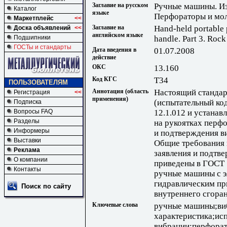
Заглавие на русском
Ручные машины. Изм
Каталог
языке
Перфораторы и мо
Маркетплейс
<<
Заглавие на
Hand-held portable 
Доска объявлений
<<
английском языке
handle. Part 3. Rock
Подшипники
ГОСТы и стандарты
Дата введения в
01.07.2008
действие
ОКС
13.160
Код КГС
Т34
ПОЛЬЗОВАТЕЛЯМ
Аннотация (область
Настоящий стандарт
Регистрация
<<
применения)
(испытательный ко
Подписка
12.1.012 и устана
Вопросы FAQ
Разделы
на рукоятках перфо
Информеры
и подтверждения в
Выставки
Общие требования 
Реклама
заявления и подтв
О компании
приведены в ГОСТ 
Контакты
ручные машины с э
гидравлическим при
Поиск по сайту
внутреннего сгора
Ключевые слова
ручные машины;ви
характеристика;ис
вибрации;перфора