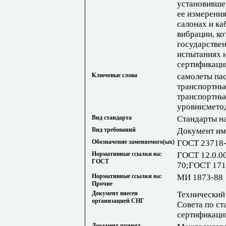
установившег
ее измерения
салонах и ка
вибрации, к
государстве
испытаниях и
сертификаци
Ключевые слова
самолеты па
транспортны
транспортны
уровни;мето
Вид стандарта
Стандарты н
Вид требований
Документ им
Обозначение заменяемого(ых)
ГОСТ 23718-
Нормативные ссылки на:
ГОСТ 12.0.0
ГОСТ
70;ГОСТ 171
Нормативные ссылки на:
МИ 1873-88
Прочие
Документ внесен
Технический
организацией СНГ
Совета по ст
сертификаци
Документ принят