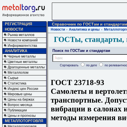
РЕГИСТРАЦИЯ
Справочник по ГОСТам и стандартам
НОВОСТИ
Новости
Аналитика и цены
Металлоторг
Рынка металлов
ГОСТы, стандарты, 
Новости компаний
Информагентства
Поиск по ГОСТам и стандартам
АНАЛИТИКА
Черные металлы
Цветные металлы
Сортировать
по дате
по релевантнос
Драгоценные металлы
Металлолом
Сырье
ГОСТ 23718-93
Статистика
Индекс цен России
Самолеты и вертолет
Мировые цены
транспортные. Допу
Цены на биржах
Вопрос месяца
вибрации в салонах 
Публикации
методы измерения в
Цены и прогнозы
МЕТАЛЛОТОРГОВЛЯ
Металлоторговля