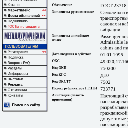
Обозначение
ГОСТ 23718
Каталог
Маркетплейс
<<
Заглавие на русском языке
Самолеты и 
Доска объявлений
<<
транспортны
Подшипники
салонах и ка
ГОСТы и стандарты
вибрации
Заглавие на английском
Passenger and
языке
Admissible le
ПОЛЬЗОВАТЕЛЯМ
cabins and m
Регистрация
<<
Дата введения в действие
01.01.1995
Подписка
ОКС
49.020;17.16
Вопросы FAQ
Код ОКП
750200
Разделы
Информеры
Код КГС
Д10
Выставки
Код ОКСТУ
7502
Реклама
Индекс рубрикатора ГРНТИ
733771
О компании
Аннотация (область
Настоящий с
Контакты
применения)
пассажирски
Поиск по сайту
разрабатыва
гражданской 
допустимые 
пассажиров и