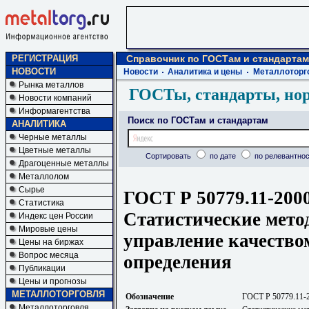
РЕГИСТРАЦИЯ
Справочник по ГОСТам и стандартам
НОВОСТИ
Новости
Аналитика и цены
Металлоторг
Рынка металлов
ГОСТы, стандарты, но
Новости компаний
Информагентства
Поиск по ГОСТам и стандартам
АНАЛИТИКА
Черные металлы
Цветные металлы
Сортировать
по дате
по релевантнос
Драгоценные металлы
Металлолом
Сырье
ГОСТ Р 50779.11-200
Статистика
Статистические мето
Индекс цен России
Мировые цены
управление качество
Цены на биржах
Вопрос месяца
определения
Публикации
Цены и прогнозы
МЕТАЛЛОТОРГОВЛЯ
Обозначение
ГОСТ Р 50779.11-
Металлоторговля