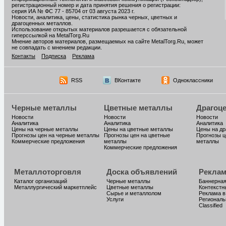
регистрационный номер и дата принятия решения о регистрации:
серия ИА № ФС 77 - 85704 от 03 августа 2023 г.
Новости, аналитика, цены, статистика рынка черных, цветных и
драгоценных металлов.
Использование открытых материалов разрешается с обязательной
гиперссылкой на MetalTorg.Ru
Мнение авторов материалов, размещаемых на сайте MetalTorg.Ru, может
не совпадать с мнением редакции.
Контакты
Подписка
Реклама
RSS
ВКонтакте
Одноклассники
Черные металлы
Цветные металлы
Драгоц
Новости
Новости
Новости
Аналитика
Аналитика
Аналитика
Цены на черные металлы
Цены на цветные металлы
Цены на д
Прогнозы цен на черные металлы
Прогнозы цен на цветные
Прогнозы ц
Коммерческие предложения
металлы
металлы
Коммерческие предложения
Металлоторговля
Доска объявлений
Реклам
Каталог организаций
Черные металлы
Баннерная
Металлургический маркетплейс
Цветные металлы
Контекстн
Сырье и металлолом
Реклама в
Услуги
Региональ
Classified