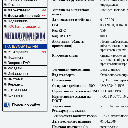
Заглавие на русском языке
Статистические ме
определения
Каталог
Заглавие на английском
Statistical methods. 
Маркетплейс
<<
языке
Доска объявлений
<<
Дата введения в действие
01.07.2001
Подшипники
ОКС
03.120.30;01.040.0
ГОСТы и стандарты
Код КГС
Т59
Код ОКСТУ
0011
Аннотация (область
Настоящий стандар
применения)
области статистич
ПОЛЬЗОВАТЕЛЯМ
процессов и услуг
Регистрация
<<
Ключевые слова
статистические ме
Подписка
контроль;выборка;п
Вопросы FAQ
процессами;контрол
Разделы
Термины и определения
Весь стандарт
Информеры
Вид стандарта
Основополагающие
Выставки
Примечание
код ОКС откорректи
Реклама
Содержит требования: ISO
ISO 3534-2:1993
О компании
Нормативные ссылки на: ISO
ISO 8402:1994
Контакты
Нормативные ссылки на:
ГОСТ Р 50779.10-2
ГОСТ
Поиск по сайту
Управление
510 - Научно-техн
Ростехрегулирования
Технический комитет России
125 - Статистичес
Дата последнего издания
01.04.2008
Номер(а) изменении(й)
переиздание