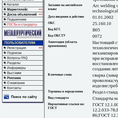
Каталог
Заглавие на английском
Arc welding o
языке
Маркетплейс
<<
technological
Доска объявлений
<<
Дата введения в действие
01.01.2002
Подшипники
ОКС
25.160.10
ГОСТы и стандарты
Код КГС
В05
Код ОКСТУ
0072
Аннотация (область
Настоящий с
ПОЛЬЗОВАТЕЛЯМ
применения)
технологиче
Регистрация
<<
механизиров
Подписка
при исправле
Вопросы FAQ
восстановле
Разделы
Информеры
создании лит
Выставки
Ключевые слова
сварка (зава
Реклама
проволока;ч
О компании
изделие;треб
Контакты
Термины и определения
Раздел станд
Поиск по сайту
Вид стандарта
Стандарты н
Нормативные ссылки на:
ГОСТ 12.1.0
ГОСТ
12.2.033-78;
86;ГОСТ 12.