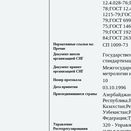
12.4.028-76;
78;ГОСТ 12.
1215-79;ГОС
79;ГОСТ 699
75;ГОСТ 146
79;ГОСТ 192
84;ГОСТ 263
Нормативные ссылки на:
СП 1009-73
Прочие
Документ внесен
Государстве
организацией СНГ
стандартизац
Документ принят
Межгосударс
организацией СНГ
метрологии 
Номер протокола
10
Дата принятия
03.10.1996
Присоединившиеся страны
Азербайджан
Республика;
Казахстан;Р
Узбекистан;
Федерация;Т
Управление
320 - Управл
Ростехрегулирования
сырья и мат