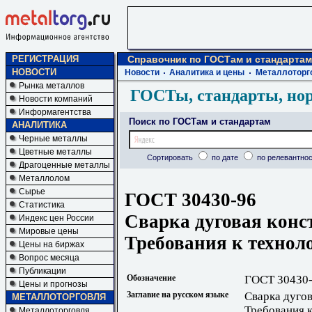
РЕГИСТРАЦИЯ
Справочник по ГОСТам и стандартам
НОВОСТИ
Новости
Аналитика и цены
Металлоторг
Рынка металлов
ГОСТы, стандарты, но
Новости компаний
Информагентства
Поиск по ГОСТам и стандартам
АНАЛИТИКА
Черные металлы
Цветные металлы
Сортировать
по дате
по релевантнос
Драгоценные металлы
Металлолом
Сырье
ГОСТ 30430-96
Статистика
Сварка дуговая конс
Индекс цен России
Мировые цены
Требования к технол
Цены на биржах
Вопрос месяца
Публикации
Обозначение
ГОСТ 30430
Цены и прогнозы
Заглавие на русском языке
Сварка дуго
МЕТАЛЛОТОРГОВЛЯ
Требования 
Металлоторговля