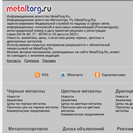
Информационное агентство MetalTorg.Ru
.
Информационное агентство Металлторг. Ру (MetalTorg.Ru)
зарегистрировано Федеральной службой по надзору в сфере связи,
информационных технологий и массовых коммуникаций (Роскомнадзор),
регистрационный номер и дата принятия решения о регистрации:
серия ИА № ФС 77 - 85704 от 03 августа 2023 г.
Новости, аналитика, цены, статистика рынка черных, цветных и
драгоценных металлов.
Использование открытых материалов разрешается с обязательной
гиперссылкой на MetalTorg.Ru
Мнение авторов материалов, размещаемых на сайте MetalTorg.Ru, может
не совпадать с мнением редакции.
Контакты
Подписка
Реклама
RSS
ВКонтакте
Одноклассники
Черные металлы
Цветные металлы
Драгоц
Новости
Новости
Новости
Аналитика
Аналитика
Аналитика
Цены на черные металлы
Цены на цветные металлы
Цены на д
Прогнозы цен на черные металлы
Прогнозы цен на цветные
Прогнозы ц
Коммерческие предложения
металлы
металлы
Коммерческие предложения
Металлоторговля
Доска объявлений
Реклам