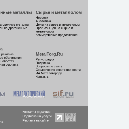
енные металлы
Сырье и металлолом
Новости
Аналитика
рагоценные металлы
Цены на сырье и металлолом
ен на драгоценные
Прогнозы цен на сырье и
металлолом
Коммерческие предложения
а
MetalTorg.Ru
 реклама
ые объявления
Регистрация
 новостях
Подписка
ная реклама
Вопросы по сайту
Ограничение ответственности
ИА Металлторг.ру
Контакты
Контакты редакции
Подписка на услуги
Реклама на сайте
на