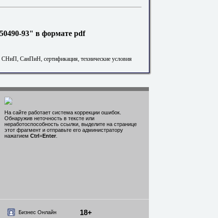
0490-93" в формате pdf
. СНиП, СанПиН, сертификация, технические условия
На сайте работает система коррекции ошибок.
Обнаружив неточность в тексте или
неработоспособность ссылки, выделите на странице
этот фрагмент и отправьте его администратору
нажатием
Ctrl
+
Enter
.
18+
Бизнес Онлайн