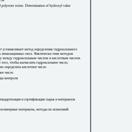
d polyester resins. Determination of hydroxyl value
т устанавливает метод определения гидроксильного
х ненасыщенных смол. Фактически этим методом
цу между гидроксильным числом и кислотным числом.
я того, чтобы вычислить гидроксильное число,
но определить кислотное число
ое число
ды контроля
стандартизации и сертификации сырья и материалов
 полимерные материалы, методы их испытаний