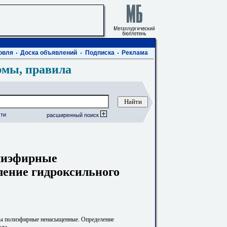
овля
Доска объявлений
Подписка
Реклама
рмы, правила
ти
расширенный поиск
лиэфирные
ение гидроксильного
ы полиэфирные ненасыщенные. Определение
сла