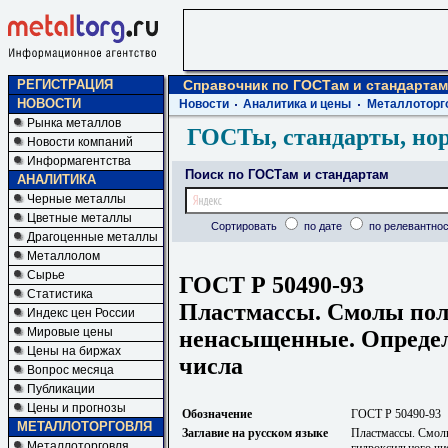
РЕГИСТРАЦИЯ
Справочник по ГОСТам и стандартам
НОВОСТИ
Новости
Аналитика и цены
Металлоторг
Рынка металлов
ГОСТы, стандарты, но
Новости компаний
Информагентства
Поиск по ГОСТам и стандартам
АНАЛИТИКА
Черные металлы
Цветные металлы
Сортировать
по дате
по релевантнос
Драгоценные металлы
Металлолом
Сырье
ГОСТ Р 50490-93
Статистика
Пластмассы. Смолы по
Индекс цен России
Мировые цены
ненасыщенные. Определ
Цены на биржах
числа
Вопрос месяца
Публикации
Цены и прогнозы
Обозначение
ГОСТ Р 50490-93
МЕТАЛЛОТОРГОВЛЯ
Заглавие на русском языке
Пластмассы. Смол
Металлоторговля
гидроксильного чи