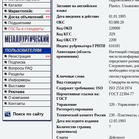
Каталог
Заглавие на английском
Plastics. Unsaturate
языке
Маркетплейс
<<
Дата введения в действие
01.01.1995
Доска объявлений
<<
ОКС
83.080.20
Подшипники
Код ОКП
220000
ГОСТы и стандарты
Код КГС
Л29
Код ОКСТУ
2209
Индекс рубрикатора ГРНТИ
616181
ПОЛЬЗОВАТЕЛЯМ
Аннотация (область
Настоящий стандар
применения)
числа полиэфирны
Регистрация
<<
определяют разни
Подписка
Следовательно, дл
Вопросы FAQ
необходимо отдель
Разделы
Ключевые слова
смолы;гидроксильн
Информеры
Вид стандарта
Стандарты на мето
Выставки
Содержит требования: ISO
ISO 2554:1974
Реклама
Нормативные ссылки на:
ГОСТ 22304-77
О компании
ГОСТ
Контакты
Управление
320 - Управление 
Ростехрегулирования
Поиск по сайту
Технический комитет России
230 - Пластмассы,
Дата последнего издания
12.05.1993
Количество страниц
7
(оригинала)
Статус
Действует