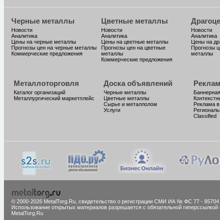
Черные металлы
Цветные металлы
Драгоц
Новости
Новости
Новости
Аналитика
Аналитика
Аналитика
Цены на черные металлы
Цены на цветные металлы
Цены на д
Прогнозы цен на черные металлы
Прогнозы цен на цветные
Прогнозы ц
Коммерческие предложения
металлы
металлы
Коммерческие предложения
Металлоторговля
Доска объявлений
Реклам
Каталог организаций
Черные металлы
Баннерная
Металлургический маркетплейс
Цветные металлы
Контекстн
Сырье и металлолом
Реклама в
Услуги
Региональ
Classified
© 2000-2026 MetalTorg.Ru,
cвидетельство о регистрации СМИ ИА № ФС 77 - 85704
Использование открытых материалов разрешается с обязательной гиперссылкой 
MetalTorg.Ru