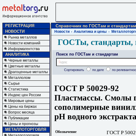
РЕГИСТРАЦИЯ
Справочник по ГОСТам и стандартам
НОВОСТИ
Новости
Аналитика и цены
Металлоторг
Рынка металлов
ГОСТы, стандарты, 
Новости компаний
Информагентства
Поиск по ГОСТам и стандартам
АНАЛИТИКА
Черные металлы
Цветные металлы
Сортировать
по дате
по релевантнос
Драгоценные металлы
Металлолом
Сырье
ГОСТ Р 50029-92
Статистика
Индекс цен России
Пластмассы. Смолы 
Мировые цены
сополимерные винил
Цены на биржах
Вопрос месяца
рН водного экстракт
Публикации
Цены и прогнозы
МЕТАЛЛОТОРГОВЛЯ
Обозначение
ГОСТ Р 5002
Металлоторговля