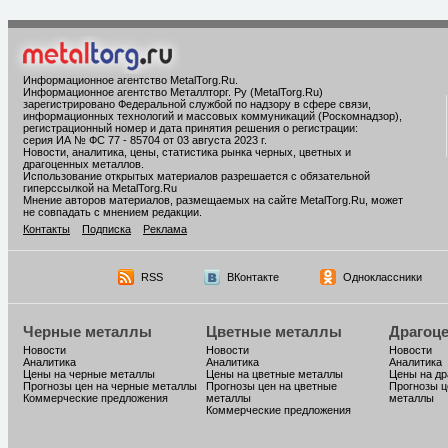
Информационное агентство MetalTorg.Ru
.
Информационное агентство Металлторг. Ру (MetalTorg.Ru)
зарегистрировано Федеральной службой по надзору в сфере связи,
информационных технологий и массовых коммуникаций (Роскомнадзор),
регистрационный номер и дата принятия решения о регистрации:
серия ИА № ФС 77 - 85704 от 03 августа 2023 г.
Новости, аналитика, цены, статистика рынка черных, цветных и
драгоценных металлов.
Использование открытых материалов разрешается с обязательной
гиперссылкой на MetalTorg.Ru
Мнение авторов материалов, размещаемых на сайте MetalTorg.Ru, может
не совпадать с мнением редакции.
Контакты
Подписка
Реклама
RSS
ВКонтакте
Одноклассники
Черные металлы
Цветные металлы
Драгоц
Новости
Новости
Новости
Аналитика
Аналитика
Аналитика
Цены на черные металлы
Цены на цветные металлы
Цены на д
Прогнозы цен на черные металлы
Прогнозы цен на цветные
Прогнозы ц
Коммерческие предложения
металлы
металлы
Коммерческие предложения