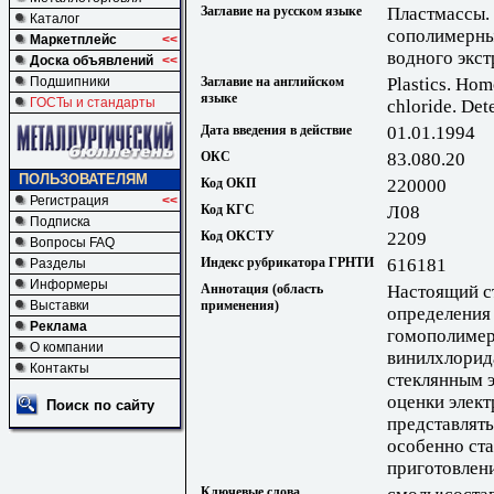
Заглавие на русском языке
Пластмассы.
Каталог
сополимерны
Маркетплейс
<<
водного экст
Доска объявлений
<<
Заглавие на английском
Plastics. Hom
Подшипники
языке
ГОСТы и стандарты
chloride. Det
Дата введения в действие
01.01.1994
ОКС
83.080.20
ПОЛЬЗОВАТЕЛЯМ
Код ОКП
220000
Регистрация
<<
Код КГС
Л08
Подписка
Код ОКСТУ
2209
Вопросы FAQ
Индекс рубрикатора ГРНТИ
616181
Разделы
Информеры
Аннотация (область
Настоящий с
применения)
Выставки
определения 
Реклама
гомополимер
О компании
винилхлорид
Контакты
стеклянным э
оценки элект
Поиск по сайту
представлять
особенно ст
приготовлен
Ключевые слова