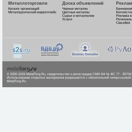
Металлоторговля
Доска объявлений
Реклам
Каталог организаций
Черные металлы
Баннерная
Металлургический маркетплейс
Цветные металлы
Контекстн
Сырье и металлолом
Реклама в
Услуги
Региональ
Classified
© 2000-2026 MetalTorg.Ru,
cвидетельство о регистрации СМИ ИА № ФС 77 - 85704
Использование открытых материалов разрешается с обязательной гиперссылкой 
MetalTorg.Ru