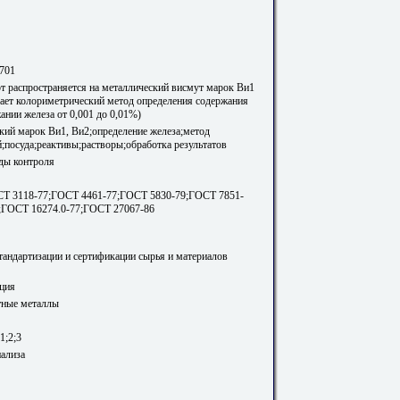
701
т распространяется на металлический висмут марок Ви1
вает колориметрический метод определения содержания
ании железа от 0,001 до 0,01%)
кий марок Ви1, Ви2;определение железа;метод
;посуда;реактивы;растворы;обработка результатов
ды контроля
Т 3118-77;ГОСТ 4461-77;ГОСТ 5830-79;ГОСТ 7851-
;ГОСТ 16274.0-77;ГОСТ 27067-86
стандартизации и сертификации сырья и материалов
ция
тные металлы
1;2;3
ализа