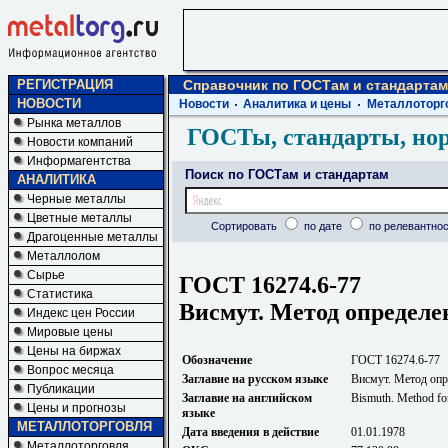
РЕГИСТРАЦИЯ
Справочник по ГОСТам и стандартам
НОВОСТИ
Новости
Аналитика и цены
Металлоторг
Рынка металлов
ГОСТы, стандарты, но
Новости компаний
Информагентства
Поиск по ГОСТам и стандартам
АНАЛИТИКА
Черные металлы
Цветные металлы
Сортировать
по дате
по релевантнос
Драгоценные металлы
Металлолом
Сырье
ГОСТ 16274.6-77
Статистика
Висмут. Метод определе
Индекс цен России
Мировые цены
Цены на биржах
Обозначение
ГОСТ 16274.6-77
Вопрос месяца
Заглавие на русском языке
Висмут. Метод опр
Публикации
Заглавие на английском
Bismuth. Method for
Цены и прогнозы
языке
МЕТАЛЛОТОРГОВЛЯ
Дата введения в действие
01.01.1978
Металлоторговля