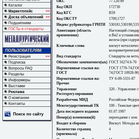
ОКС
77.120.99
Каталог
Код ОКП
172730
Маркетплейс
<<
Код КГС
В59
Доска объявлений
<<
Код ОКСТУ
1709;1727
Подшипники
Индекс рубрикатора ГРНТИ
530181;530190;533
ГОСТы и стандарты
Аннотация (область
Настоящий стандар
применения)
и Ви2 и устанавли
железа (при содерж
Ключевые слова
висмут металличес
колориметрический
ПОЛЬЗОВАТЕЛЯМ
Вид стандарта
Стандарты на мето
Регистрация
<<
Обозначение заменяемого(ых)
ГОСТ 16274.6-70
Подписка
Нормативные ссылки на:
ГОСТ 1770-74;ГОС
Вопросы FAQ
ГОСТ
74;ГОСТ 10928-90
Разделы
Нормативные ссылки на:
ТУ 6-09-5331-87
Информеры
Прочие
Выставки
Управление
320 - Управление 
Реклама
Ростехрегулирования
О компании
Разработчик МНД
Российская Федера
Контакты
Межгосударственный ТК
100 - Тяжелые цве
Дата последнего издания
01.07.1997
Поиск по сайту
Номер(а) изменении(й)
переиздание с изм. 
Входит в сборник
Висмут. Методы ан
Количество страниц
4
(оригинала)