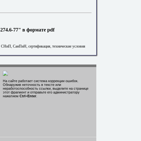
74.6-77" в формате pdf
. СНиП, СанПиН, сертификация, технические условия
На сайте работает система коррекции ошибок.
Обнаружив неточность в тексте или
неработоспособность ссылки, выделите на странице
этот фрагмент и отправьте его администратору
нажатием
Ctrl
+
Enter
.