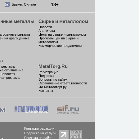
18+
Бизнес Онлайн
енные металлы
Сырье и металлолом
Новости
Аналитика
рагоценные металлы
Цены на сырье и металлолом
ен на драгоценные
Прогнозы цен на сырье и
металлолом
Коммерческие предложения
а
MetalTorg.Ru
 реклама
ые объявления
Регистрация
 новостях
Подписка
ная реклама
Вопросы по сайту
Ограничение ответственности
ИА Металлторг.ру
Контакты
Контакты редакции
Подписка на услуги
Реклама на сайте