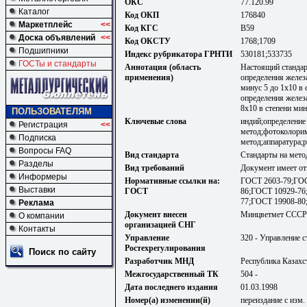
ОКС
77.120.99
Каталог
Код ОКП
176840
Маркетплейс
<<
Код КГС
В59
Доска объявлений
<<
Код ОКСТУ
1768;1709
Подшипники
Индекс рубрикатора ГРНТИ
530181;533735
ГОСТы и стандарты
Аннотация (область
Настоящий стандар
применения)
определения железа
минус 5 до 1х10 в
определения железа
8х10 в степени ми
ПОЛЬЗОВАТЕЛЯМ
Ключевые слова
индий;определение
Регистрация
<<
метод;фотоколори
Подписка
метод;аппаратура;
Вопросы FAQ
Вид стандарта
Стандарты на мето
Разделы
Вид требований
Документ имеет от
Информеры
Нормативные ссылки на:
ГОСТ 2603-79;ГОС
Выставки
ГОСТ
86;ГОСТ 10929-76
77;ГОСТ 19908-80
Реклама
Документ внесен
Минцветмет СССР
О компании
организацией СНГ
Контакты
Управление
320 - Управление 
Ростехрегулирования
Поиск по сайту
Разработчик МНД
Республика Казахс
Межгосударственный ТК
504 -
Дата последнего издания
01.03.1998
Номер(а) изменении(й)
переиздание с изм. 