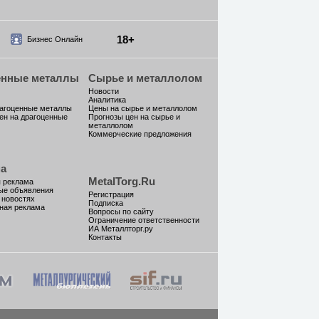
18+
Бизнес Онлайн
енные металлы
Сырье и металлолом
Новости
Аналитика
рагоценные металлы
Цены на сырье и металлолом
ен на драгоценные
Прогнозы цен на сырье и
металлолом
Коммерческие предложения
а
MetalTorg.Ru
 реклама
ые объявления
Регистрация
 новостях
Подписка
ная реклама
Вопросы по сайту
Ограничение ответственности
ИА Металлторг.ру
Контакты