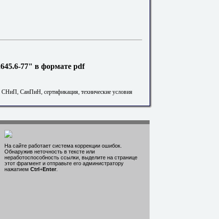
45.6-77" в формате pdf
. СНиП, СанПиН, сертификация, технические условия
На сайте работает система коррекции ошибок.
Обнаружив неточность в тексте или
неработоспособность ссылки, выделите на странице
этот фрагмент и отправьте его администратору
нажатием
Ctrl
+
Enter
.