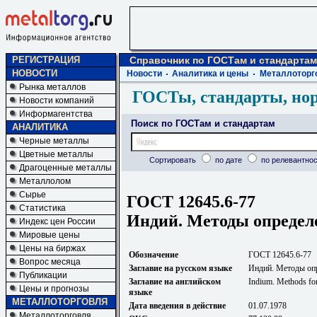
РЕГИСТРАЦИЯ
Справочник по ГОСТам и стандартам
НОВОСТИ
Новости
Аналитика и цены
Металлоторг
Рынка металлов
ГОСТы, стандарты, но
Новости компаний
Информагентства
Поиск по ГОСТам и стандартам
АНАЛИТИКА
Черные металлы
Цветные металлы
Сортировать
по дате
по релевантнос
Драгоценные металлы
Металлолом
Сырье
ГОСТ 12645.6-77
Статистика
Индий. Методы определ
Индекс цен России
Мировые цены
Цены на биржах
Обозначение
ГОСТ 12645.6-77
Вопрос месяца
Заглавие на русском языке
Индий. Методы оп
Публикации
Заглавие на английском
Indium. Methods for
Цены и прогнозы
языке
МЕТАЛЛОТОРГОВЛЯ
Дата введения в действие
01.07.1978
Металлоторговля