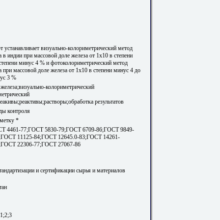
т устанавливает визуально-колориметрический метод
 в индии при массовой доле железа от 1х10 в степени
 степени минус 4 % и фотоколориметрический метод
 при массовой доле железа от 1х10 в степени минус 4 до
нус 3 %
 железа;визуально-колориметрический
метрический
реакивы;реактивы;растворы;обработка результатов
ды контроля
метку *
Т 4461-77;ГОСТ 5830-79;ГОСТ 6709-86;ГОСТ 9849-
;ГОСТ 11125-84;ГОСТ 12645.0-83;ГОСТ 14261-
;ГОСТ 22306-77;ГОСТ 27067-86
стандартизации и сертификации сырья и материалов
тан
1;2;3