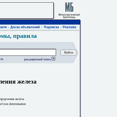
овля
Доска объявлений
Подписка
Реклама
рмы, правила
ти
расширенный поиск
ления железа
пределения железа
f iron determination