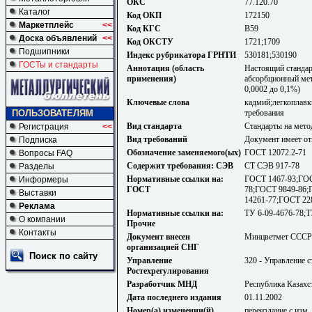
ОКС
77.120.70
Каталог
Код ОКП
172150
Маркетплейс
<<
Код КГС
В59
Доска объявлений
<<
Код ОКСТУ
1721;1709
Подшипники
Индекс рубрикатора ГРНТИ
530181;530190
ГОСТы и стандарты
Аннотация (область
Настоящий стандар
применения)
абсорбционный мет
0,0002 до 0,1%)
Ключевые слова
кадмий;легкоплавк
требования
ПОЛЬЗОВАТЕЛЯМ
Вид стандарта
Стандарты на мето
Регистрация
<<
Вид требований
Документ имеет от
Подписка
Обозначение заменяемого(ых)
ГОСТ 12072.2-71
Вопросы FAQ
Содержит требования: СЭВ
СТ СЭВ 917-78
Разделы
Нормативные ссылки на:
ГОСТ 1467-93;ГОС
Информеры
ГОСТ
78;ГОСТ 9849-86;
Выставки
14261-77;ГОСТ 22
Реклама
Нормативные ссылки на:
ТУ 6-09-4676-78;Т
О компании
Прочие
Контакты
Документ внесен
Минцветмет СССР
организацией СНГ
Поиск по сайту
Управление
320 - Управление 
Ростехрегулирования
Разработчик МНД
Республика Казахс
Дата последнего издания
01.11.2002
Номер(а) изменении(й)
переиздание с изм. 