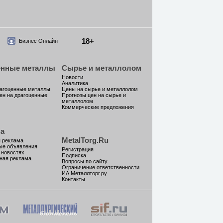
18+
Бизнес Онлайн
енные металлы
Сырье и металлолом
Новости
Аналитика
рагоценные металлы
Цены на сырье и металлолом
ен на драгоценные
Прогнозы цен на сырье и
металлолом
Коммерческие предложения
а
MetalTorg.Ru
 реклама
ые объявления
Регистрация
 новостях
Подписка
ная реклама
Вопросы по сайту
Ограничение ответственности
ИА Металлторг.ру
Контакты