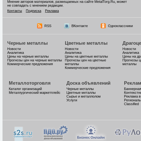
Мнение авторов материалов, размещаемых на сайте MetalTorg.Ru, может
не совпадать с мнением редакции.
Контакты
Подписка
Реклама
RSS
ВКонтакте
Одноклассники
Черные металлы
Цветные металлы
Драгоц
Новости
Новости
Новости
Аналитика
Аналитика
Аналитика
Цены на черные металлы
Цены на цветные металлы
Цены на д
Прогнозы цен на черные металлы
Прогнозы цен на цветные
Прогнозы ц
Коммерческие предложения
металлы
металлы
Коммерческие предложения
Металлоторговля
Доска объявлений
Реклам
Каталог организаций
Черные металлы
Баннерная
Металлургический маркетплейс
Цветные металлы
Контекстн
Сырье и металлолом
Реклама в
Услуги
Региональ
Classified