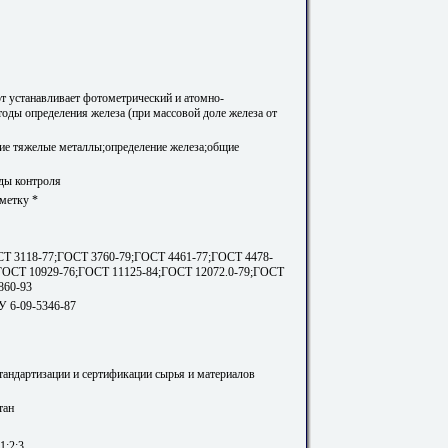
т устанавливает фотометрический и атомно-
оды определения железа (при массовой доле железа от
ие тяжелые металлы;определение железа;общие
ды контроля
метку *
Т 3118-77;ГОСТ 3760-79;ГОСТ 4461-77;ГОСТ 4478-
ГОСТ 10929-76;ГОСТ 11125-84;ГОСТ 12072.0-79;ГОСТ
860-93
У 6-09-5346-87
стандартизации и сертификации сырья и материалов
тан
1;2;3