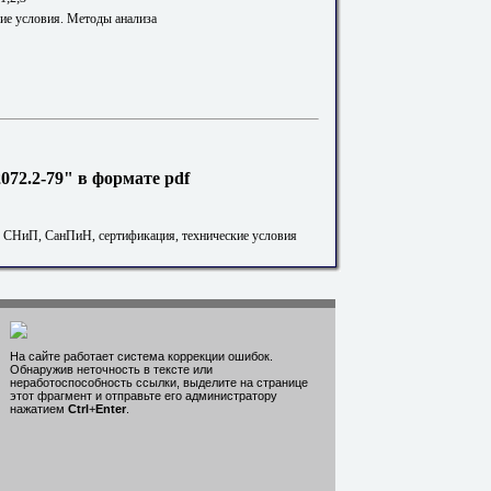
ие условия. Методы анализа
72.2-79" в формате pdf
. СНиП, СанПиН, сертификация, технические условия
На сайте работает система коррекции ошибок.
Обнаружив неточность в тексте или
неработоспособность ссылки, выделите на странице
этот фрагмент и отправьте его администратору
нажатием
Ctrl
+
Enter
.