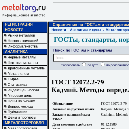
РЕГИСТРАЦИЯ
Справочник по ГОСТам и стандартам
НОВОСТИ
Новости
Аналитика и цены
Металлоторг
Рынка металлов
ГОСТы, стандарты, но
Новости компаний
Информагентства
Поиск по ГОСТам и стандартам
АНАЛИТИКА
Черные металлы
Цветные металлы
Сортировать
по дате
по релевантнос
Драгоценные металлы
Металлолом
Сырье
ГОСТ 12072.2-79
Статистика
Кадмий. Методы опреде
Индекс цен России
Мировые цены
Цены на биржах
Обозначение
ГОСТ 12072.2-79
Вопрос месяца
Заглавие на русском языке
Кадмий. Методы о
Публикации
Заглавие на английском
Cadmium. Methods o
Цены и прогнозы
языке
МЕТАЛЛОТОРГОВЛЯ
Дата введения в действие
01.12.1980
Металлоторговля