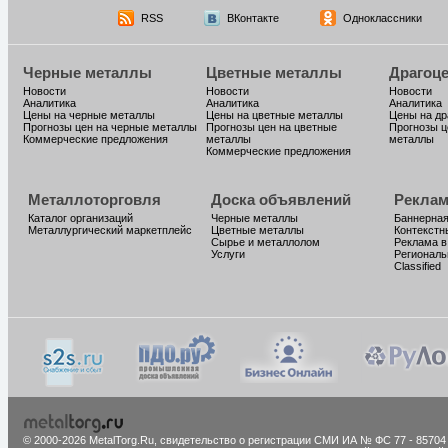
RSS
ВКонтакте
Одноклассники
Черные металлы
Цветные металлы
Драгоц
Новости
Новости
Новости
Аналитика
Аналитика
Аналитика
Цены на черные металлы
Цены на цветные металлы
Цены на д
Прогнозы цен на черные металлы
Прогнозы цен на цветные
Прогнозы ц
Коммерческие предложения
металлы
металлы
Коммерческие предложения
Металлоторговля
Доска объявлений
Реклам
Каталог организаций
Черные металлы
Баннерная
Металлургический маркетплейс
Цветные металлы
Контекстн
Сырье и металлолом
Реклама в
Услуги
Региональ
Classified
© 2000-2026 MetalTorg.Ru,
cвидетельство о регистрации СМИ ИА № ФС 77 - 85704