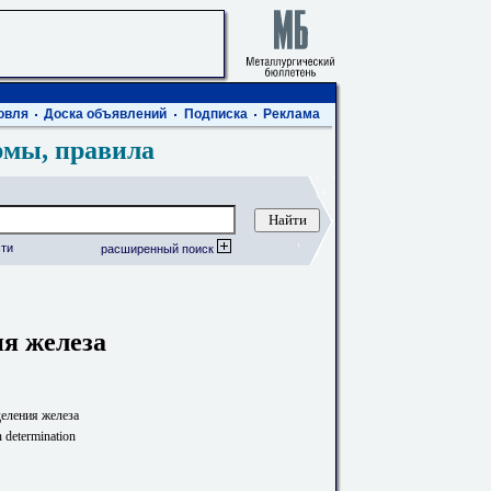
овля
Доска объявлений
Подписка
Реклама
рмы, правила
ти
расширенный поиск
я железа
еления железа
n determination