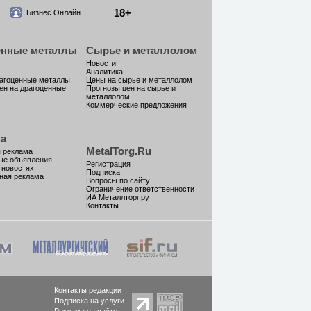
18+
Бизнес Онлайн
енные металлы
Сырье и металлолом
Новости
Аналитика
рагоценные металлы
Цены на сырье и металлолом
ен на драгоценные
Прогнозы цен на сырье и
металлолом
Коммерческие предложения
а
MetalTorg.Ru
 реклама
ые объявления
Регистрация
 новостях
Подписка
ная реклама
Вопросы по сайту
Ограничение ответственности
ИА Металлторг.ру
Контакты
Контакты редакции
Подписка на услуги