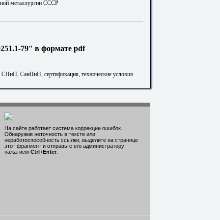
тной металлургии СССР
51.1-79" в формате pdf
. СНиП, СанПиН, сертификация, технические условия
На сайте работает система коррекции ошибок.
Обнаружив неточность в тексте или
неработоспособность ссылки, выделите на странице
этот фрагмент и отправьте его администратору
нажатием
Ctrl
+
Enter
.