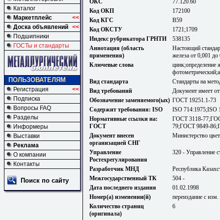
ОКС
77.120.60
Каталог
Код ОКП
172100
Маркетплейс
<<
Код КГС
В59
Доска объявлений
<<
Код ОКСТУ
1721;1709
Подшипники
Индекс рубрикатора ГРНТИ
538135
ГОСТы и стандарты
Аннотация (область
Настоящий стандар
применения)
железа от 0,001 до
Ключевые слова
цинк;определение 
фотометрический;а
ПОЛЬЗОВАТЕЛЯМ
Вид стандарта
Стандарты на мето
Регистрация
<<
Вид требований
Документ имеет от
Подписка
Обозначение заменяемого(ых)
ГОСТ 19251.1-73
Вопросы FAQ
Содержит требования: ISO
ISO 714:1975;ISO 
Разделы
Нормативные ссылки на:
ГОСТ 3118-77;ГОС
ГОСТ
79;ГОСТ 9849-86;
Информеры
Документ внесен
Министерство цве
Выставки
организацией СНГ
Реклама
Управление
320 - Управление 
О компании
Ростехрегулирования
Контакты
Разработчик МНД
Республика Казахс
Межгосударственный ТК
504 -
Поиск по сайту
Дата последнего издания
01.02.1998
Номер(а) изменении(й)
переиздание с изм. 
Количество страниц
6
(оригинала)