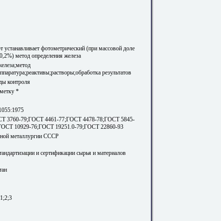
т устанавливает фотометрический (при массовой доле
 0,2%) метод определения железа
железа;метод
ппаратура;реактивы;растворы;обработка результатов
ды контроля
метку *
1055:1975
Т 3760-79;ГОСТ 4461-77;ГОСТ 4478-78;ГОСТ 5845-
ГОСТ 10929-76;ГОСТ 19251.0-79;ГОСТ 22860-93
тной металлургии СССР
стандартизации и сертификации сырья и материалов
тан
1;2;3