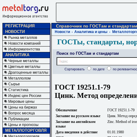
РЕГИСТРАЦИЯ
Справочник по ГОСТам и стандартам
НОВОСТИ
Новости
Аналитика и цены
Металлоторг
Рынка металлов
ГОСТы, стандарты, но
Новости компаний
Информагентства
Поиск по ГОСТам и стандартам
АНАЛИТИКА
Черные металлы
Цветные металлы
Сортировать
по дате
по релевантнос
Драгоценные металлы
Металлолом
Сырье
ГОСТ 19251.1-79
Статистика
Цинк. Метод определени
Индекс цен России
Мировые цены
Цены на биржах
Обозначение
ГОСТ 19251.1-79
Вопрос месяца
Заглавие на русском языке
Цинк. Метод опред
Публикации
Заглавие на английском
Zinc. Method of iro
Цены и прогнозы
языке
МЕТАЛЛОТОРГОВЛЯ
Дата введения в действие
01.01.1980
Металлоторговля